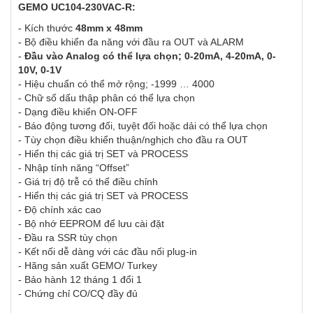
GEMO UC104-230VAC-R:
- Kích thước
48mm x 48mm
- Bộ điều khiển đa năng với đầu ra OUT và ALARM
-
Đầu vào Analog có thể lựa chọn; 0-20mA, 4-20mA, 0-
10V, 0-1V
- Hiệu chuẩn có thể mở rộng; -1999 … 4000
- Chữ số dấu thập phân có thể lựa chọn
- Dạng điều khiển ON-OFF
- Báo động tương đối, tuyệt đối hoặc dải có thể lựa chọn
- Tùy chọn điều khiển thuận/nghịch cho đầu ra OUT
- Hiển thị các giá trị SET và PROCESS
- Nhập tính năng “Offset”
- Giá trị độ trễ có thể điều chỉnh
- Hiển thị các giá trị SET và PROCESS
- Độ chính xác cao
- Bộ nhớ EEPROM để lưu cài đặt
- Đầu ra SSR tùy chọn
- Kết nối dễ dàng với các đầu nối plug-in
- Hãng sản xuất GEMO/ Turkey
- Bảo hành 12 tháng 1 đổi 1
- Chứng chỉ CO/CQ đầy đủ