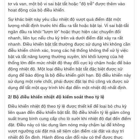
tơ và van, một bộ vi sai bật tắt hoặc "độ trễ" được thêm vào
hoạt động của bộ điều khiển.
Sự khác biệt này yêu cầu nhiệt độ vượt quá điểm đặt một
lượng nhất định trước khi đầu ra tắt hoặc bật lại. Vi sai bật-tắt
ngăn đầu ra khỏi "lượn lờ" hoặc thực hiện các chuyển đổi
nhanh, liên tục nếu chu kỳ trên và dưới điểm đặt xảy ra rất
nhanh. Điều khiển bật tắt thường được sử dụng khi không cần
điều khiển chính xác, trong các hệ thống không thể xử lý việc
bật và tắt năng lượng thường xuyên, khi khối lượng của hệ
thống lớn đến mức nhiệt độ thay đổi cực kỳ chậm hoặc để báo
động nhiệt độ. Một loại điều khiển bật tắt đặc biệt được sử
dụng để báo động là bộ điều khiển giới hạn. Bộ điều khiển này
sử dụng một rơle chốt, phải được đặt lại thủ công và được sử
dụng để tắt một quy trình khi đạt đến một nhiệt độ nhất định.
2/ Bộ điều khiển nhiệt độ kiểm soát theo tỷ lệ
Điều khiển nhiệt độ theo tỷ lệ được thiết kế để loại bỏ chu kỳ
liên quan đến điều khiển bật tắt. Bộ điều khiển tỷ lệ giảm công
suất trung bình cung cấp cho lò sưởi khi nhiệt độ đạt đến điểm
đặt. Điều này có tác dụng làm nóng máy chậm lại để không
vượt ngưỡng cài đặt mà sẽ tiệm cận điểm cài đặt và duy trì
nhiệt độ ổn định. Hành động cân đối này có thể được thực