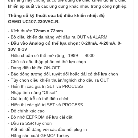
đa năng này chúng ta có thể dùng để điều khiển độ ẩm, điều
khiển áp suất và các ứng dụng khác nhau trong công nghiệp.
Thông số kỹ thuật của bộ điều khiển nhiệt độ
GEMO UC107-230VAC-R:
- Kích thước
72mm x 72mm
- Bộ điều khiển đa năng với đầu ra OUT và ALARM
-
Đầu vào Analog có thể lựa chọn; 0-20mA, 4-20mA, 0-
10V, 0-1V
- Hiệu chuẩn có thể mở rộng; -1999 … 4000
- Chữ số dấu thập phân có thể lựa chọn
- Dạng điều khiển ON-OFF
- Báo động tương đối, tuyệt đối hoặc dải có thể lựa chọn
- Tùy chọn điều khiển thuận/nghịch cho đầu ra OUT
- Hiển thị các giá trị SET và PROCESS
- Nhập tính năng “Offset”
- Giá trị độ trễ có thể điều chỉnh
- Hiển thị các giá trị SET và PROCESS
- Độ chính xác cao
- Bộ nhớ EEPROM để lưu cài đặt
- Đầu ra SSR tùy chọn
- Kết nối dễ dàng với các đầu nối plug-in
- Hãng sản xuất GEMO/ Turkey