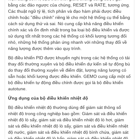
bằng các đảo ngược của chúng, RESET và RATE, tương ứng.
Các thuật ngữ tỷ lệ, tích phân và đạo hàm phải được điều
chỉnh hoặc "điều chỉnh" riêng lẻ cho một hệ thống cụ thể bằng
cách sử dụng thử và sai. Nó cung cấp khả năng điều khiển
chính xác và ổn định nhất trong ba loại bộ điều khiển và được
sử dụng tốt nhất trong các hệ thống có khối lượng tương đối
nhỏ, những hệ thống phản ứng nhanh với những thay đổi về
năng lượng được thêm vào quy trình.
Bộ điều khiển PID được khuyến nghị trong các hệ thống có tải
thay đổi thường xuyên và bộ điều khiển dự kiến sẽ tự động bù
do thay đổi thường xuyên về điểm đặt, lượng năng lượng có
sẵn hoặc khối lượng được điều khiển. GEMO cung cấp một số
bộ điều khiển tự động điều chỉnh được gọi là bộ điều khiển
autotune.
Ứng dụng của bộ điều khiển nhiệt độ
Bộ điều khiển nhiệt độ thường dùng để giám sát thông số
nhiệt độ trong công nghiệp bao gồm: Giám sát và điều khiển
nhiệt độ lò sấy, giám sát và điều khiển nhiệt độ lò hơi, giám
sát và điều khiển nhiệt độ lò sấy, giám sát và điều khiển nhiệt
độ nước, giám sát và điều khiển nhiệt độ bình chứa, giám sát
và điều khiển nhiệt độ lò hấp, giám sát và điều khiển nhiệt độ