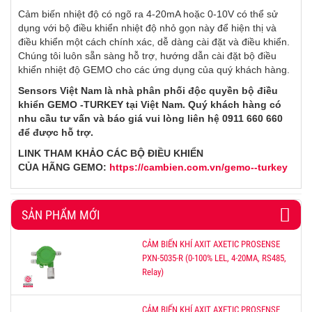
Cảm biến nhiệt độ có ngõ ra 4-20mA hoặc 0-10V có thể sử
dụng với bộ điều khiển nhiệt độ nhỏ gọn này để hiện thị và
điều khiển một cách chính xác, dễ dàng cài đặt và điều khiển.
Chúng tôi luôn sẵn sàng hỗ trợ, hướng dẫn cài đặt bộ điều
khiển nhiệt độ GEMO cho các ứng dụng của quý khách hàng.
Sensors Việt Nam là nhà phân phối độc quyền bộ điều
khiển GEMO -TURKEY tại Việt Nam. Quý khách hàng có
nhu cầu tư vấn và báo giá vui lòng liên hệ 0911 660 660
để được hỗ trợ.
LINK THAM KHẢO CÁC BỘ ĐIỀU KHIỂN
CỦA HÃNG GEMO:
https://cambien.com.vn/gemo--turkey
SẢN PHẨM MỚI
CẢM BIẾN KHÍ AXIT AXETIC PROSENSE
PXN-5035-R (0-100% LEL, 4-20MA, RS485,
Relay)
CẢM BIẾN KHÍ AXIT AXETIC PROSENSE