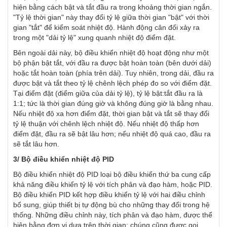
hiện bằng cách bật và tắt đầu ra trong khoảng thời gian ngắn.
"Tỷ lệ thời gian" này thay đổi tỷ lệ giữa thời gian "bật" với thời
gian "tắt" để kiểm soát nhiệt độ. Hành động cân đối xảy ra
trong một "dải tỷ lệ" xung quanh nhiệt độ điểm đặt.
Bên ngoài dải này, bộ điều khiển nhiệt độ hoạt động như một
bộ phận bật tắt, với đầu ra được bật hoàn toàn (bên dưới dải)
hoặc tắt hoàn toàn (phía trên dải). Tuy nhiên, trong dải, đầu ra
được bật và tắt theo tỷ lệ chênh lệch phép đo so với điểm đặt.
Tại điểm đặt (điểm giữa của dải tỷ lệ), tỷ lệ bật:tắt đầu ra là
1:1; tức là thời gian đúng giờ và không đúng giờ là bằng nhau.
Nếu nhiệt độ xa hơn điểm đặt, thời gian bật và tắt sẽ thay đổi
tỷ lệ thuận với chênh lệch nhiệt độ. Nếu nhiệt độ thấp hơn
điểm đặt, đầu ra sẽ bật lâu hơn; nếu nhiệt độ quá cao, đầu ra
sẽ tắt lâu hơn.
3/ Bộ điều khiển nhiệt độ PID
Bộ điều khiển nhiệt độ PID loại bộ điều khiển thứ ba cung cấp
khả năng điều khiển tỷ lệ với tích phân và đạo hàm, hoặc PID.
Bộ điều khiển PID kết hợp điều khiển tỷ lệ với hai điều chỉnh
bổ sung, giúp thiết bị tự động bù cho những thay đổi trong hệ
thống. Những điều chỉnh này, tích phân và đạo hàm, được thể
hiện bằng đơn vị dựa trên thời gian; chúng cũng được gọi