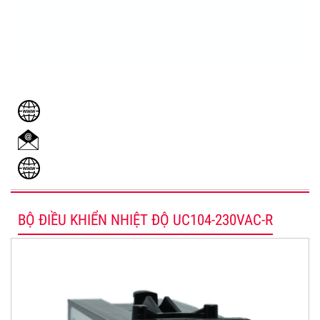
DỊCH VỤ KHÁCH HÀNG
www.sensors.vn
Admin@sensors.vn
www.cambien.com.vn
BỘ ĐIỀU KHIỂN NHIỆT ĐỘ UC104-230VAC-R