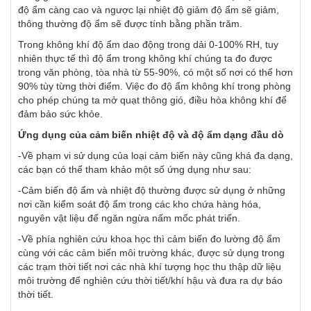
độ ẩm càng cao và ngược lại nhiệt độ giảm độ ẩm sẽ giảm,
thông thường độ ẩm sẽ được tính bằng phần trăm.
Trong không khí độ ẩm dao động trong dải 0-100% RH, tuy
nhiên thực tế thì độ ẩm trong không khí chúng ta đo được
trong văn phòng, tòa nhà từ 55-90%, có một số nơi có thể hơn
90% tùy từng thời điểm. Việc đo độ ẩm không khí trong phòng
cho phép chúng ta mở quạt thông gió, điều hòa không khí để
đảm bảo sức khỏe.
Ứng dụng của cảm biến nhiệt độ và độ ẩm dạng đầu dò
-Về phạm vi sử dụng của loại cảm biến này cũng khá đa dạng,
các bạn có thể tham khảo một số ứng dụng như sau:
-Cảm biến độ ẩm và nhiệt độ thường được sử dụng ở những
nơi cần kiểm soát độ ẩm trong các kho chứa hàng hóa,
nguyên vật liệu để ngăn ngừa nấm mốc phát triển.
-Về phía nghiên cứu khoa học thì cảm biến đo lường độ ẩm
cùng với các cảm biến môi trường khác, được sử dụng trong
các trạm thời tiết nơi các nhà khí tượng học thu thập dữ liệu
môi trường để nghiên cứu thời tiết/khí hậu và đưa ra dự báo
thời tiết.