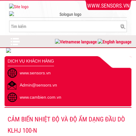
WWW.SENSORS.VN
DỊCH VỤ KHÁCH HÀNG
www.sensors.vn
Admin@sensors.vn
www.cambien.com.vn
CẢM BIẾN NHIỆT ĐỘ VÀ ĐỘ ẨM DẠNG ĐẦU DÒ
KLHJ 100-N