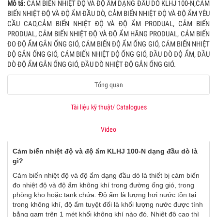
Mô tả:
CẢM BIẾN NHIỆT ĐỘ VÀ ĐỘ ẨM DẠNG ĐẦU DÒ KLHJ 100-N,CẢM
BIẾN NHIỆT ĐỘ VÀ ĐỘ ẨM ĐẦU DÒ, CẢM BIẾN NHIỆT ĐỘ VÀ ĐỘ ẨM YÊU
CẦU CAO,CẢM BIẾN NHIỆT ĐỘ VÀ ĐỘ ẨM PRODUAL, CẢM BIẾN
PRODUAL, CẢM BIẾN NHIỆT ĐỘ VÀ ĐỘ ẨM HÃNG PRODUAL, CẢM BIẾN
ĐO ĐỘ ẨM GẮN ỐNG GIÓ, CẢM BIẾN ĐỘ ẨM ỐNG GIÓ, CẢM BIẾN NHIỆT
ĐỘ GẮN ỐNG GIÓ, CẢM BIẾN NHIỆT ĐỘ ỐNG GIÓ, ĐẦU DÒ ĐỘ ẨM, ĐẦU
DÒ ĐỘ ẨM GẮN ỐNG GIÓ, ĐẦU DÒ NHIỆT ĐỘ GẮN ỐNG GIÓ.
Tổng quan
Tài liệu kỹ thuật/ Catalogues
Video
Cảm biến nhiệt độ và độ ẩm KLHJ 100-N dạng đầu dò là
gì?
Cảm biến nhiệt độ và độ ẩm dạng đầu dò là thiết bị cảm biến
đo nhiệt độ và độ ẩm không khí trong đường ống gió, trong
phòng kho hoặc tank chứa. Độ ẩm là lượng hơi nước tồn tại
trong không khí, độ ẩm tuyệt đối là khối lượng nước được tính
bằng gam trên 1 mét khối không khí nào đó. Nhiệt độ cao thì