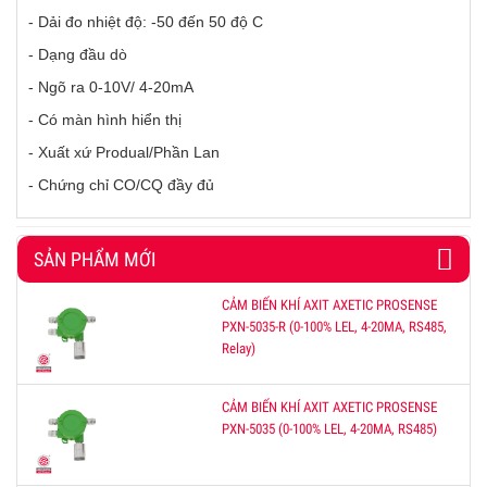
- Dải đo nhiệt độ: -50 đến 50 độ C
- Dạng đầu dò
- Ngõ ra 0-10V/ 4-20mA
- Có màn hình hiển thị
- Xuất xứ Produal/Phần Lan
- Chứng chỉ CO/CQ đầy đủ
SẢN PHẨM MỚI
CẢM BIẾN KHÍ AXIT AXETIC PROSENSE
PXN-5035-R (0-100% LEL, 4-20MA, RS485,
Relay)
CẢM BIẾN KHÍ AXIT AXETIC PROSENSE
PXN-5035 (0-100% LEL, 4-20MA, RS485)