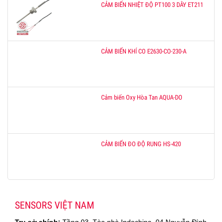
CẢM BIẾN NHIỆT ĐỘ PT100 3 DÂY ET211
CẢM BIẾN KHÍ CO E2630-CO-230-A
Cảm biến Oxy Hòa Tan AQUA-DO
CẢM BIẾN ĐO ĐỘ RUNG HS-420
SENSORS VIỆT NAM
Trụ sở chính:
Tầng 03, Tòa nhà Indochina, 04 Nguyễn Đình