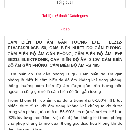
Tổng quan
Tài liệu kỹ thuật/ Catalogues
Video
CẢM BIẾN ĐỘ ẨM GẮN TƯỜNG E+E EE212-
T1A3F4SBL0SBH50, CẢM BIẾN NHIỆT ĐỘ GẮN TƯỜNG,
CẢM BIẾN ĐỘ ẨM GẮN PHÒNG, CẢM BIẾN ĐỘ ẨM E+E
EE212 ELEKTRONIK, CẢM BIẾN ĐỘ ẨM 0-10V, CẢM BIẾN
ĐỘ ẨM GẮN PHÒNG, CẢM BIẾN ĐỘ ẨM RS-485.
Cảm biến độ ẩm gắn phòng là gì? Cảm biến độ ẩm gắn
phòng là thiết bị cảm biến đo độ ẩm không khí trong phòng,
thông thường cảm biến độ ẩm được gắn trên tường nên
người ta cũng gọi nó là cảm biến độ ẩm gắn tường.
Trong không khí độ ẩm dao động trong dải 0-100% RH, tuy
nhiên thực tế thì độ ẩm trong không khí chúng ta đo được
trong văn phòng, tòa nhà từ 55-90%, có một số nơi có thể hơn
90% tùy từng thời điểm. Việc đo độ ẩm không khí trong phòng
cho phép chúng ta mở quạt thông gió, điều hòa không khí để
đảm bảo sức khỏe.