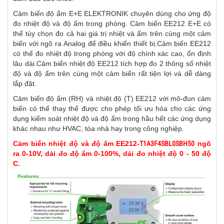
Cảm biến độ ẩm E+E ELEKTRONIK chuyên dùng cho ứng độ
đo nhiệt độ và độ ẩm trong phòng. Cảm biến EE212 E+E có
thể tùy chọn đo cả hai giá trị nhiệt và ẩm trên cùng một cảm
biến với ngõ ra Analog để điều khiển thiết bị.Cảm biến EE212
có thể đo nhiệt độ trong phòng với độ chính xác cao, ổn định
lâu dài.Cảm biến nhiệt độ EE212 tích hợp đo 2 thông số nhiệt
độ và độ ẩm trên cùng một cảm biến rất tiện lợi và dễ dàng
lắp đặt.
Cảm biến độ ẩm (RH) và nhiệt độ (T) EE212 với mô-đun cảm
biến có thể thay thế được cho phép tối ưu hóa cho các ứng
dụng kiểm soát nhiệt độ và độ ẩm trong hầu hết các ứng dụng
khác nhau như HVAC, tòa nhà hay trong công nghiệp.
Cảm biến nhiệt độ và độ ẩm EE212-
T1A3F4SBL0SBH50
ngõ
ra 0-10V, dải đo độ ẩm 0-100%, dải đo nhiệt độ 0 - 50 độ
C.