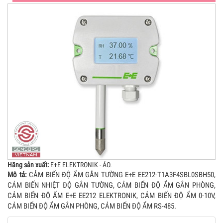
Hãng sản xuất:
E+E ELEKTRONIK - ÁO.
Mô tả:
CẢM BIẾN ĐỘ ẨM GẮN TƯỜNG E+E EE212-T1A3F4SBL0SBH50,
CẢM BIẾN NHIỆT ĐỘ GẮN TƯỜNG, CẢM BIẾN ĐỘ ẨM GẮN PHÒNG,
CẢM BIẾN ĐỘ ẨM E+E EE212 ELEKTRONIK, CẢM BIẾN ĐỘ ẨM 0-10V,
CẢM BIẾN ĐỘ ẨM GẮN PHÒNG, CẢM BIẾN ĐỘ ẨM RS-485.