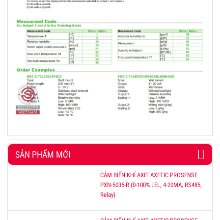
SẢN PHẨM MỚI
CẢM BIẾN KHÍ AXIT AXETIC PROSENSE
PXN-5035-R (0-100% LEL, 4-20MA, RS485,
Relay)