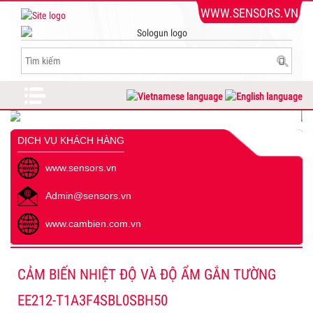
WWW.SENSORS.VN
DỊCH VỤ KHÁCH HÀNG
www.sensors.vn
Admin@sensors.vn
www.cambien.com.vn
CẢM BIẾN NHIỆT ĐỘ VÀ ĐỘ ẨM GẮN TƯỜNG
EE212-T1A3F4SBL0SBH50