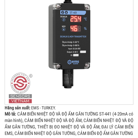
Hãng sản xuất:
EMS - TURKEY.
Mô tả:
CẢM BIẾN NHIỆT ĐỘ VÀ ĐỘ ẨM GẮN TƯỜNG ST-441 (4-20mA có
màn hình), CẢM BIẾN NHIỆT ĐỘ VÀ ĐỘ ẨM, CẢM BIẾN NHIỆT ĐỘ VÀ ĐỘ
ẨM GẮN TƯỜNG, THIẾT BỊ ĐO NHIỆT ĐỘ VÀ ĐỘ ẨM, ĐẠI LÝ CẢM BIẾN
EMS, CẢM BIẾN NHIỆT ĐỘ GẮN TƯỜNG, CẢM BIẾN ĐỘ ẨM GẮN TƯỜNG