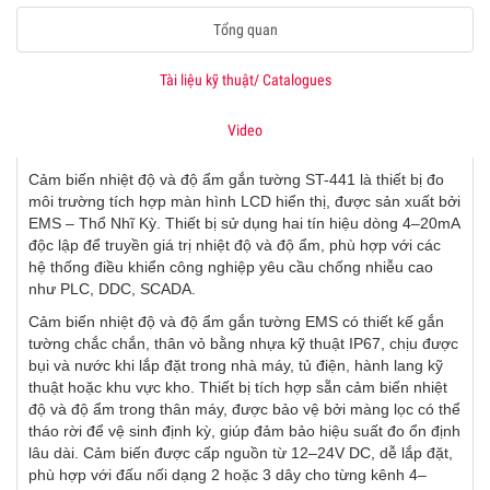
Tổng quan
Tài liệu kỹ thuật/ Catalogues
Video
Cảm biến nhiệt độ và độ ẩm gắn tường ST-441 là thiết bị đo
môi trường tích hợp màn hình LCD hiển thị, được sản xuất bởi
EMS – Thổ Nhĩ Kỳ. Thiết bị sử dụng hai tín hiệu dòng 4–20mA
độc lập để truyền giá trị nhiệt độ và độ ẩm, phù hợp với các
hệ thống điều khiển công nghiệp yêu cầu chống nhiễu cao
như PLC, DDC, SCADA.
Cảm biến nhiệt độ và độ ẩm gắn tường EMS có thiết kế gắn
tường chắc chắn, thân vỏ bằng nhựa kỹ thuật IP67, chịu được
bụi và nước khi lắp đặt trong nhà máy, tủ điện, hành lang kỹ
thuật hoặc khu vực kho. Thiết bị tích hợp sẵn cảm biến nhiệt
độ và độ ẩm trong thân máy, được bảo vệ bởi màng lọc có thể
tháo rời để vệ sinh định kỳ, giúp đảm bảo hiệu suất đo ổn định
lâu dài. Cảm biến được cấp nguồn từ 12–24V DC, dễ lắp đặt,
phù hợp với đấu nối dạng 2 hoặc 3 dây cho từng kênh 4–