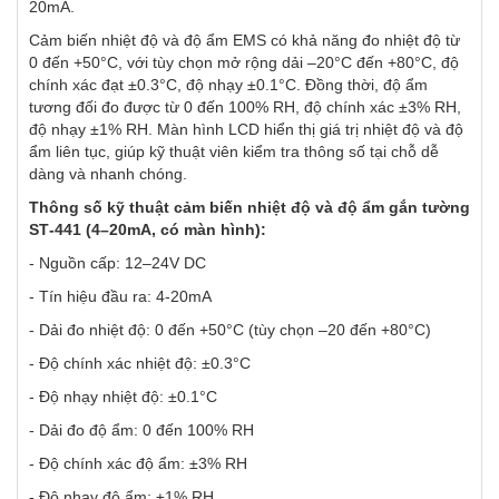
20mA.
Cảm biến nhiệt độ và độ ẩm EMS có khả năng đo nhiệt độ từ
0 đến +50°C, với tùy chọn mở rộng dải –20°C đến +80°C, độ
chính xác đạt ±0.3°C, độ nhạy ±0.1°C. Đồng thời, độ ẩm
tương đối đo được từ 0 đến 100% RH, độ chính xác ±3% RH,
độ nhạy ±1% RH. Màn hình LCD hiển thị giá trị nhiệt độ và độ
ẩm liên tục, giúp kỹ thuật viên kiểm tra thông số tại chỗ dễ
dàng và nhanh chóng.
Thông số kỹ thuật cảm biến nhiệt độ và độ ẩm gắn tường
ST‑441 (4–20mA, có màn hình):
- Nguồn cấp: 12–24V DC
- Tín hiệu đầu ra: 4-20mA
- Dải đo nhiệt độ: 0 đến +50°C (tùy chọn –20 đến +80°C)
- Độ chính xác nhiệt độ: ±0.3°C
- Độ nhạy nhiệt độ: ±0.1°C
- Dải đo độ ẩm: 0 đến 100% RH
- Độ chính xác độ ẩm: ±3% RH
- Độ nhạy độ ẩm: ±1% RH