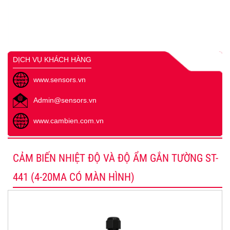
DỊCH VỤ KHÁCH HÀNG
www.sensors.vn
Admin@sensors.vn
www.cambien.com.vn
CẢM BIẾN NHIỆT ĐỘ VÀ ĐỘ ẨM GẮN TƯỜNG ST-
441 (4-20MA CÓ MÀN HÌNH)