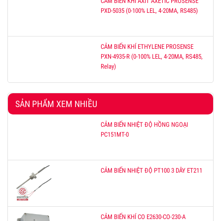
CẢM BIẾN KHÍ AXIT AXETIC PROSENSE
PXD-5035 (0-100% LEL, 4-20MA, RS485)
CẢM BIẾN KHÍ ETHYLENE PROSENSE
PXN-4935-R (0-100% LEL, 4-20MA, RS485,
Relay)
SẢN PHẨM XEM NHIỀU
CẢM BIẾN NHIỆT ĐỘ HỒNG NGOẠI
PC151MT-0
CẢM BIẾN NHIỆT ĐỘ PT100 3 DÂY ET211
CẢM BIẾN KHÍ CO E2630-CO-230-A