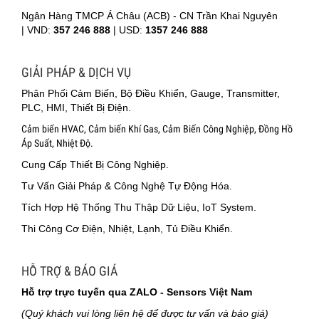
Ngân Hàng TMCP Á Châu (ACB) - CN Trần Khai Nguyên
|
VND:
357 246 888
| USD:
1357 246 888
GIẢI PHÁP & DỊCH VỤ
Phân Phối Cảm Biến, Bộ Điều Khiển, Gauge, Transmitter,
PLC, HMI, Thiết Bị Điện.
Cảm biến HVAC, Cảm biến Khí Gas, Cảm Biến Công Nghiệp, Đồng Hồ
Áp Suất, Nhiệt Độ.
Cung Cấp Thiết Bị Công Nghiệp.
Tư Vấn Giải Pháp & Công Nghệ Tự Động Hóa.
Tích Hợp Hệ Thống Thu Thập Dữ Liệu, IoT System.
Thi Công Cơ Điện, Nhiệt, Lạnh, Tủ Điều Khiển.
HỖ TRỢ & BÁO GIÁ
Hỗ trợ trực tuyến qua ZALO - Sensors Việt Nam
(Quý khách vui lòng liên hệ để được tư vấn và báo giá)