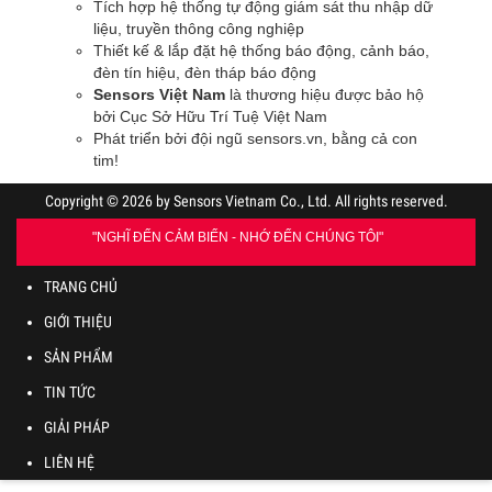
Tích hợp hệ thống tự động giám sát thu nhập dữ
liệu, truyền thông công nghiệp
Thiết kế & lắp đặt hệ thống báo động, cảnh báo,
đèn tín hiệu, đèn tháp báo động
Sensors Việt Nam
là thương hiệu được bảo hộ
bởi Cục Sở Hữu Trí Tuệ Việt Nam
Phát triển bởi đội ngũ sensors.vn, bằng cả con
tim
!
Copyright © 2026 by Sensors Vietnam Co., Ltd. All rights reserved.
"NGHĨ ĐẾN CẢM BIẾN - NHỚ ĐẾN CHÚNG TÔI"
TRANG CHỦ
GIỚI THIỆU
SẢN PHẨM
TIN TỨC
GIẢI PHÁP
LIÊN HỆ