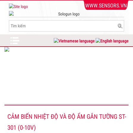
WWW.SENSORS.VN
DỊCH VỤ KHÁCH HÀNG
www.sensors.vn
Admin@sensors.vn
www.cambien.com.vn
CẢM BIẾN NHIỆT ĐỘ VÀ ĐỘ ẨM GẮN TƯỜNG ST-
301 (0-10V)