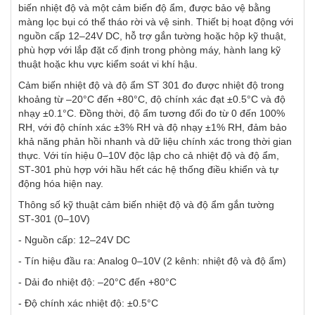
biến nhiệt độ và một cảm biến độ ẩm, được bảo vệ bằng
màng lọc bụi có thể tháo rời và vệ sinh. Thiết bị hoạt động với
nguồn cấp 12–24V DC, hỗ trợ gắn tường hoặc hộp kỹ thuật,
phù hợp với lắp đặt cố định trong phòng máy, hành lang kỹ
thuật hoặc khu vực kiểm soát vi khí hậu.
Cảm biến nhiệt độ và độ ẩm ST 301 đo được nhiệt độ trong
khoảng từ –20°C đến +80°C, độ chính xác đạt ±0.5°C và độ
nhạy ±0.1°C. Đồng thời, độ ẩm tương đối đo từ 0 đến 100%
RH, với độ chính xác ±3% RH và độ nhạy ±1% RH, đảm bảo
khả năng phản hồi nhanh và dữ liệu chính xác trong thời gian
thực. Với tín hiệu 0–10V độc lập cho cả nhiệt độ và độ ẩm,
ST‑301 phù hợp với hầu hết các hệ thống điều khiển và tự
động hóa hiện nay.
Thông số kỹ thuật cảm biến nhiệt độ và độ ẩm gắn tường
ST‑301 (0–10V)
- Nguồn cấp: 12–24V DC
- Tín hiệu đầu ra: Analog 0–10V (2 kênh: nhiệt độ và độ ẩm)
- Dải đo nhiệt độ: –20°C đến +80°C
- Độ chính xác nhiệt độ: ±0.5°C