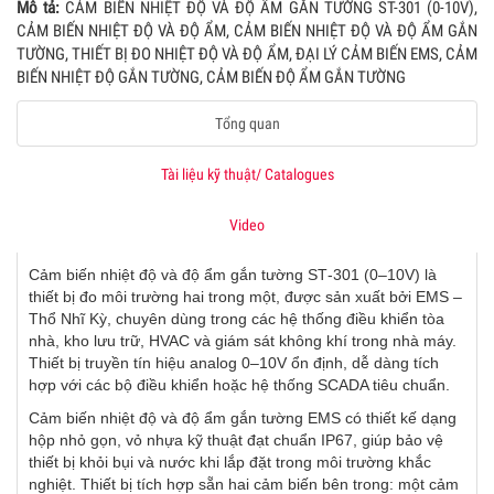
Mô tả:
CẢM BIẾN NHIỆT ĐỘ VÀ ĐỘ ẨM GẮN TƯỜNG ST-301 (0-10V),
CẢM BIẾN NHIỆT ĐỘ VÀ ĐỘ ẨM, CẢM BIẾN NHIỆT ĐỘ VÀ ĐỘ ẨM GẮN
TƯỜNG, THIẾT BỊ ĐO NHIỆT ĐỘ VÀ ĐỘ ẨM, ĐẠI LÝ CẢM BIẾN EMS, CẢM
BIẾN NHIỆT ĐỘ GẮN TƯỜNG, CẢM BIẾN ĐỘ ẨM GẮN TƯỜNG
Tổng quan
Tài liệu kỹ thuật/ Catalogues
Video
Cảm biến nhiệt độ và độ ẩm gắn tường ST‑301 (0–10V) là
thiết bị đo môi trường hai trong một, được sản xuất bởi EMS –
Thổ Nhĩ Kỳ, chuyên dùng trong các hệ thống điều khiển tòa
nhà, kho lưu trữ, HVAC và giám sát không khí trong nhà máy.
Thiết bị truyền tín hiệu analog 0–10V ổn định, dễ dàng tích
hợp với các bộ điều khiển hoặc hệ thống SCADA tiêu chuẩn.
Cảm biến nhiệt độ và độ ẩm gắn tường EMS có thiết kế dạng
hộp nhỏ gọn, vỏ nhựa kỹ thuật đạt chuẩn IP67, giúp bảo vệ
thiết bị khỏi bụi và nước khi lắp đặt trong môi trường khắc
nghiệt. Thiết bị tích hợp sẵn hai cảm biến bên trong: một cảm