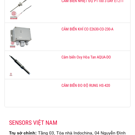
CẢM BIẾN NHIỆT ĐỘ PT100 3 DÂY ET211
CẢM BIẾN KHÍ CO E2630-CO-230-A
Cảm biến Oxy Hòa Tan AQUA-DO
CẢM BIẾN ĐO ĐỘ RUNG HS-420
SENSORS VIỆT NAM
Trụ sở chính:
Tầng 03, Tòa nhà Indochina, 04 Nguyễn Đình