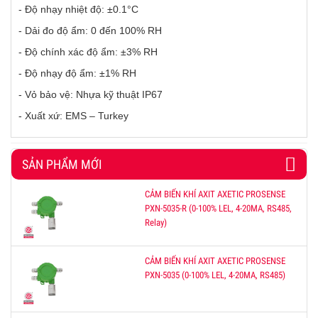
- Độ nhạy nhiệt độ: ±0.1°C
- Dải đo độ ẩm: 0 đến 100% RH
- Độ chính xác độ ẩm: ±3% RH
- Độ nhạy độ ẩm: ±1% RH
- Vỏ bảo vệ: Nhựa kỹ thuật IP67
- Xuất xứ: EMS – Turkey
SẢN PHẨM MỚI
CẢM BIẾN KHÍ AXIT AXETIC PROSENSE
PXN-5035-R (0-100% LEL, 4-20MA, RS485,
Relay)
CẢM BIẾN KHÍ AXIT AXETIC PROSENSE
PXN-5035 (0-100% LEL, 4-20MA, RS485)