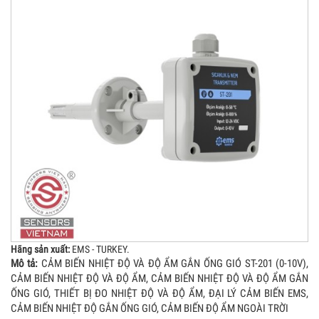
Hãng sản xuất:
EMS - TURKEY.
Mô tả:
CẢM BIẾN NHIỆT ĐỘ VÀ ĐỘ ẨM GẮN ỐNG GIÓ ST-201 (0-10V),
CẢM BIẾN NHIỆT ĐỘ VÀ ĐỘ ẨM, CẢM BIẾN NHIỆT ĐỘ VÀ ĐỘ ẨM GẮN
ỐNG GIÓ, THIẾT BỊ ĐO NHIỆT ĐỘ VÀ ĐỘ ẨM, ĐẠI LÝ CẢM BIẾN EMS,
CẢM BIẾN NHIỆT ĐỘ GẮN ỐNG GIÓ, CẢM BIẾN ĐỘ ẨM NGOÀI TRỜI