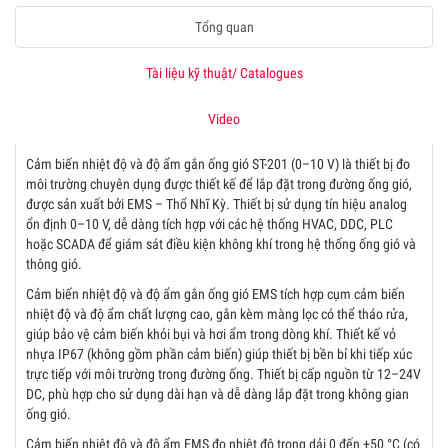
Tổng quan
Tài liệu kỹ thuật/ Catalogues
Video
Cảm biến nhiệt độ và độ ẩm gắn ống gió ST-201 (0–10 V) là thiết bị đo
môi trường chuyên dụng được thiết kế để lắp đặt trong đường ống gió,
được sản xuất bởi EMS – Thổ Nhĩ Kỳ. Thiết bị sử dụng tín hiệu analog
ổn định 0–10 V, dễ dàng tích hợp với các hệ thống HVAC, DDC, PLC
hoặc SCADA để giám sát điều kiện không khí trong hệ thống ống gió và
thông gió.
Cảm biến nhiệt độ và độ ẩm gắn ống gió EMS tích hợp cụm cảm biến
nhiệt độ và độ ẩm chất lượng cao, gắn kèm màng lọc có thể tháo rửa,
giúp bảo vệ cảm biến khỏi bụi và hơi ẩm trong dòng khí. Thiết kế vỏ
nhựa IP67 (không gồm phần cảm biến) giúp thiết bị bền bỉ khi tiếp xúc
trực tiếp với môi trường trong đường ống. Thiết bị cấp nguồn từ 12–24V
DC, phù hợp cho sử dụng dài hạn và dễ dàng lắp đặt trong không gian
ống gió.
Cảm biến nhiệt độ và độ ẩm EMS đo nhiệt độ trong dải 0 đến +50 °C (có