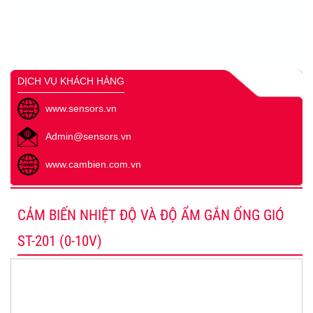
DỊCH VỤ KHÁCH HÀNG
www.sensors.vn
Admin@sensors.vn
www.cambien.com.vn
CẢM BIẾN NHIỆT ĐỘ VÀ ĐỘ ẨM GẮN ỐNG GIÓ
ST-201 (0-10V)