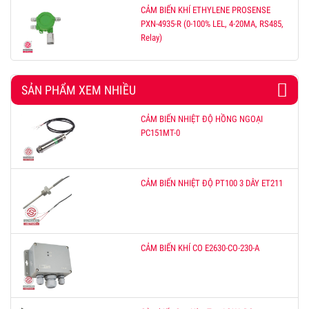
CẢM BIẾN KHÍ ETHYLENE PROSENSE
PXN-4935-R (0-100% LEL, 4-20MA, RS485,
Relay)
SẢN PHẨM XEM NHIỀU
CẢM BIẾN NHIỆT ĐỘ HỒNG NGOẠI
PC151MT-0
CẢM BIẾN NHIỆT ĐỘ PT100 3 DÂY ET211
CẢM BIẾN KHÍ CO E2630-CO-230-A