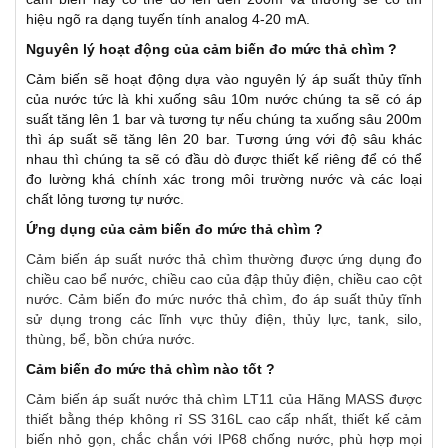
hiệu ngõ ra dạng tuyến tính analog 4-20 mA.
Nguyên lý hoạt động của cảm biến đo mức thả chìm ?
Cảm biến sẽ hoạt động dựa vào nguyên lý áp suất thủy tĩnh
của nước tức là khi xuống sâu 10m nước chúng ta sẽ có áp
suất tăng lên 1 bar và tương tự nếu chúng ta xuống sâu 200m
thì áp suất sẽ tăng lên 20 bar. Tương ứng với độ sâu khác
nhau thì chúng ta sẽ có đầu dò được thiết kế riêng để có thể
đo lường khá chính xác trong môi trường nước và các loại
chất lỏng tương tự nước.
Ứng dụng của cảm biến đo mức thả chìm ?
Cảm biến áp suất nước thả chìm thường được ứng dụng đo
chiều cao bể nước, chiều cao của đập thủy điện, chiều cao cột
nước. Cảm biến đo mức nước thả chìm, đo áp suất thủy tĩnh
sử dụng trong các lĩnh vực thủy điện, thủy lực, tank, silo,
thùng, bể, bồn chứa nước.
Cảm biến đo mức thả chìm nào tốt ?
Cảm biến áp suất nước thả chìm LT11 của Hãng MASS được
thiết bằng thép không rỉ SS 316L cao cấp nhất, thiết kế cảm
biến nhỏ gọn, chắc chắn với IP68 chống nước, phù hợp mọi