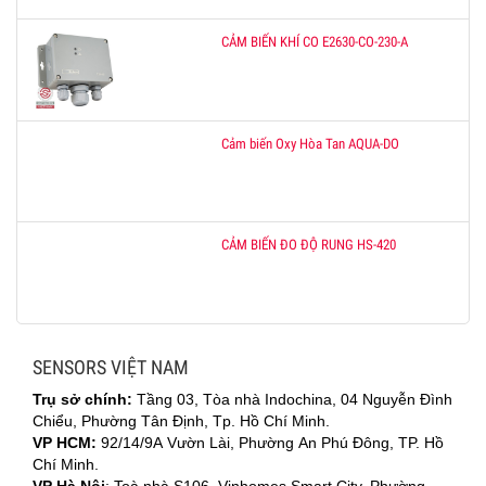
CẢM BIẾN KHÍ CO E2630-CO-230-A
Cảm biến Oxy Hòa Tan AQUA-DO
CẢM BIẾN ĐO ĐỘ RUNG HS-420
SENSORS VIỆT NAM
Trụ sở chính:
Tầng 03, Tòa nhà Indochina, 04 Nguyễn Đình
Chiểu, Phường Tân Định, Tp. Hồ Chí Minh.
VP HCM:
92/14/9A Vườn Lài, Phường An Phú Đông, TP. Hồ
Chí Minh.
VP Hà Nội
: Toà nhà S106, Vinhomes Smart City, Phường