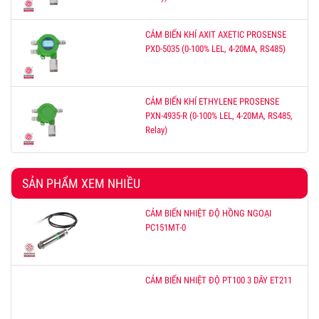
CẢM BIẾN KHÍ AXIT AXETIC PROSENSE
PXD-5035 (0-100% LEL, 4-20MA, RS485)
CẢM BIẾN KHÍ ETHYLENE PROSENSE
PXN-4935-R (0-100% LEL, 4-20MA, RS485,
Relay)
SẢN PHẨM XEM NHIỀU
CẢM BIẾN NHIỆT ĐỘ HỒNG NGOẠI
PC151MT-0
CẢM BIẾN NHIỆT ĐỘ PT100 3 DÂY ET211