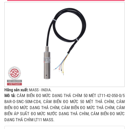
Hãng sản xuất:
MASS - INDIA.
Mô tả:
CẢM BIẾN ĐO MỨC DẠNG THẢ CHÌM 50 MÉT LT11-42-050-0/5
BAR-O-SNC-50M-CD4, CẢM BIẾN ĐO MỨC 50 MÉT THẢ CHÌM, CẢM
BIẾN ĐO MỨC DẠNG THẢ CHÌM, CẢM BIẾN ĐO MỨC THẢ CHÌM, CẢM
BIẾN ÁP SUẤT ĐO MỨC NƯỚC DẠNG THẢ CHÌM, CẢM BIẾN ĐO MỨC
DẠNG THẢ CHÌM LT11 MASS.