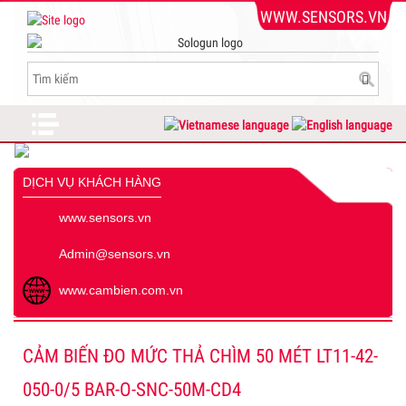
WWW.SENSORS.VN
DỊCH VỤ KHÁCH HÀNG
www.sensors.vn
Admin@sensors.vn
www.cambien.com.vn
CẢM BIẾN ĐO MỨC THẢ CHÌM 50 MÉT LT11-42-
050-0/5 BAR-O-SNC-50M-CD4