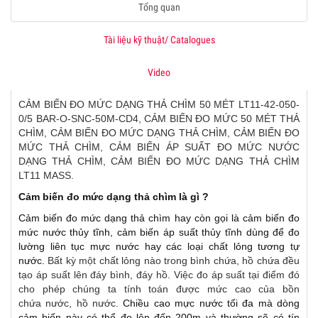
Tổng quan
Tài liệu kỹ thuật/ Catalogues
Video
CẢM BIẾN ĐO MỨC DẠNG THẢ CHÌM 50 MÉT LT11-42-050-
0/5 BAR-O-SNC-50M-CD4, CẢM BIẾN ĐO MỨC 50 MÉT THẢ
CHÌM, CẢM BIẾN ĐO MỨC DẠNG THẢ CHÌM, CẢM BIẾN ĐO
MỨC THẢ CHÌM, CẢM BIẾN ÁP SUẤT ĐO MỨC NƯỚC
DẠNG THẢ CHÌM, CẢM BIẾN ĐO MỨC DẠNG THẢ CHÌM
LT11 MASS.
Cảm biến đo mức dạng thả chìm là gì ?
Cảm biến đo mức dạng thả chìm hay còn gọi là cảm biến đo
mức nước thủy tĩnh, cảm biến áp suất thủy tĩnh dùng để đo
lường liên tục mực nước hay các loại chất lỏng tương tự
nước.
Bất kỳ một chất lỏng nào trong bình chứa, hồ chứa đều
tạo áp suất lên đáy bình, đáy hồ. Việc đo áp suất tại điểm đó
cho phép chúng ta tính toán được mức cao của bồn
chứa nước, hồ nước.
Chiều cao mực nước tối đa mà dòng
cảm biến này có thể đo lên đến 200m và thường sẽ có tín