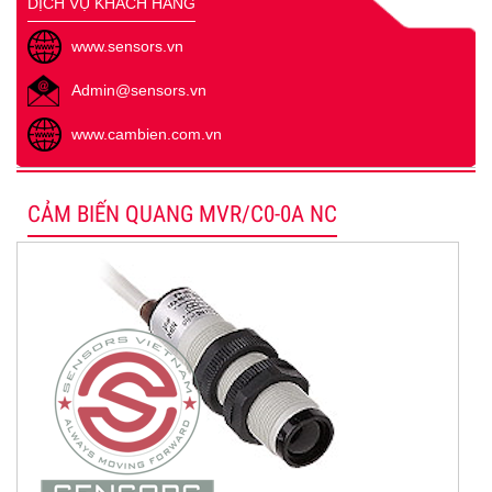
DỊCH VỤ KHÁCH HÀNG
www.sensors.vn
Admin@sensors.vn
www.cambien.com.vn
CẢM BIẾN QUANG MVR/C0-0A NC