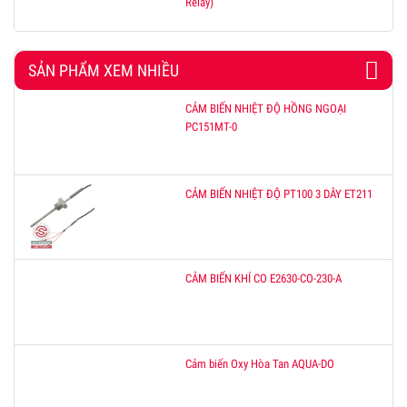
Relay)
SẢN PHẨM XEM NHIỀU
CẢM BIẾN NHIỆT ĐỘ HỒNG NGOẠI
PC151MT-0
CẢM BIẾN NHIỆT ĐỘ PT100 3 DÂY ET211
CẢM BIẾN KHÍ CO E2630-CO-230-A
Cảm biến Oxy Hòa Tan AQUA-DO