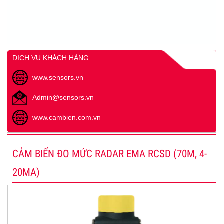
DỊCH VỤ KHÁCH HÀNG
www.sensors.vn
Admin@sensors.vn
www.cambien.com.vn
CẢM BIẾN ĐO MỨC RADAR EMA RCSD (70M, 4-
20MA)