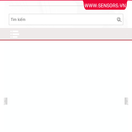
WWW.SENSORS.VN