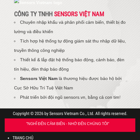
CÔNG TY TNHH
SENSORS VIỆT NAM
Chuyên nhập khẩu và phân phối cảm biến, thiết bị đo
lường và điều khiển
Tích hợp hệ thống tự động giám sát thu nhập dữ liệu,
truyền thông công nghiệp
Thiết kế & lắp đặt hệ thống báo động, cảnh báo, đèn
tín hiệu, đèn tháp báo động
Sensors Việt Nam
là thương hiệu được bảo hộ bởi
Cục Sở Hữu Trí Tuệ Việt Nam
Phát triển bởi đội ngũ sensors.vn, bằng cả con tim
!
Copyright © 2026 by Sensors Vietnam Co., Ltd. All rights reserved.
"NGHĨ ĐẾN CẢM BIẾN - NHỚ ĐẾN CHÚNG TÔI"
TRANG CHỦ