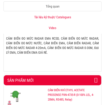
Tổng quan
Tài liệu kỹ thuật/ Catalogues
Video
CẢM BIẾN ĐO MỨC RADAR EMA RCSD, ​CẢM BIẾN ĐO MỨC RADAR,
CẢM BIẾN ĐO MỨC NƯỚC, CẢM BIẾN EMA, CẢM BIẾN RADAR, CẢM
BIẾN ĐO MỨC RADAR 4-20mA, CẢM BIẾN ĐO MỨC RADAR 0-30M, ĐẠI
LÝ EMA, CẢM BIẾN EMA GIÁ RẺ.
SẢN PHẨM MỚI
CẢM BIẾN KHÍ ETHYL ACETATE
PROSENSE PXN-4735-R (0-100% LEL, 4-
20MA, RS485, Relay)