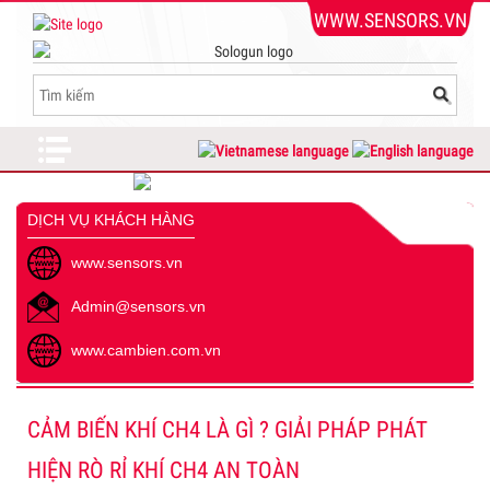
WWW.SENSORS.VN
DỊCH VỤ KHÁCH HÀNG
www.sensors.vn
Admin@sensors.vn
www.cambien.com.vn
CẢM BIẾN KHÍ CH4 LÀ GÌ ? GIẢI PHÁP PHÁT
HIỆN RÒ RỈ KHÍ CH4 AN TOÀN