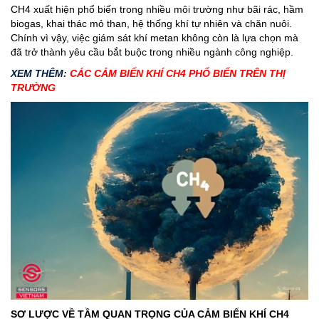
CH4 xuất hiện phổ biến trong nhiều môi trường như bãi rác, hầm
biogas, khai thác mỏ than, hệ thống khí tự nhiên và chăn nuôi.
Chính vì vậy, việc giám sát khí metan không còn là lựa chọn mà
đã trở thành yêu cầu bắt buộc trong nhiều ngành công nghiệp.
XEM THÊM:
CÁC CẢM BIẾN KHÍ CH4 PHỔ BIẾN TRÊN THỊ
TRƯỜNG
SƠ LƯỢC VỀ TẦM QUAN TRỌNG CỦA CẢM BIẾN KHÍ CH4