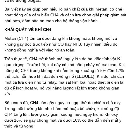
và hệ thống biogas.
Bài viết này sẽ giúp bạn hiểu rõ bản chất của khí metan, cơ chế
hoạt động của cảm biến CH4 và cách lựa chọn giải pháp giám sát
phù hợp, đảm bảo an toàn cho hệ thống vận hành.
KHÁI QUÁT VỀ KHÍ CH4
Metan (CH4) tồn tại dưới dạng khí không màu, không mùi và
không gây độc trực tiếp như CO hay NH3. Tuy nhiên, điều đó
không đồng nghĩa với việc nó an toàn.
Trên thực tế, CH4 trở thành mối nguy lớn do hai đặc tính vật lý
quan trọng. Trước hết, khí này có khả năng cháy nổ cực cao. Khi
nồng độ CH4 trong không khí nằm trong khoảng từ 5% đến 17%
thể tích, hỗn hợp khí đạt đến vùng nổ (LEL/UEL). Khi đó, chỉ cần
một tia lửa điện nhỏ từ relay, ma sát kim loại hoặc thiết bị điện là
đủ để kích hoạt vụ nổ với năng lượng rất lớn trong không gian
kín.
Bên cạnh đó, CH4 còn gây nguy cơ ngạt thở do chiếm chỗ oxy.
Trong môi trường kín như hầm mỏ hoặc bể chứa, khi nồng độ
CH4 tăng lên, lượng oxy giảm xuống mức nguy hiểm. Khi oxy
dưới 16% sẽ gây chóng mặt và dưới 10% có thể dẫn đến mất ý
thức và tử vong.