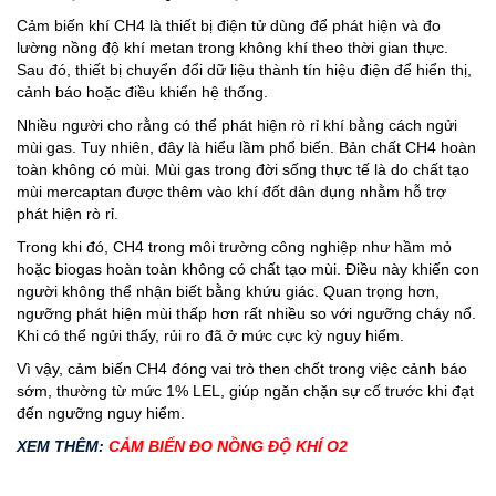
Cảm biến khí CH4 là thiết bị điện tử dùng để phát hiện và đo
lường nồng độ khí metan trong không khí theo thời gian thực.
Sau đó, thiết bị chuyển đổi dữ liệu thành tín hiệu điện để hiển thị,
cảnh báo hoặc điều khiển hệ thống.
Nhiều người cho rằng có thể phát hiện rò rỉ khí bằng cách ngửi
mùi gas. Tuy nhiên, đây là hiểu lầm phổ biến. Bản chất CH4 hoàn
toàn không có mùi. Mùi gas trong đời sống thực tế là do chất tạo
mùi mercaptan được thêm vào khí đốt dân dụng nhằm hỗ trợ
phát hiện rò rỉ.
Trong khi đó, CH4 trong môi trường công nghiệp như hầm mỏ
hoặc biogas hoàn toàn không có chất tạo mùi. Điều này khiến con
người không thể nhận biết bằng khứu giác. Quan trọng hơn,
ngưỡng phát hiện mùi thấp hơn rất nhiều so với ngưỡng cháy nổ.
Khi có thể ngửi thấy, rủi ro đã ở mức cực kỳ nguy hiểm.
Vì vậy, cảm biến CH4 đóng vai trò then chốt trong việc cảnh báo
sớm, thường từ mức 1% LEL, giúp ngăn chặn sự cố trước khi đạt
đến ngưỡng nguy hiểm.
XEM THÊM:
CẢM BIẾN ĐO NỒNG ĐỘ KHÍ O2