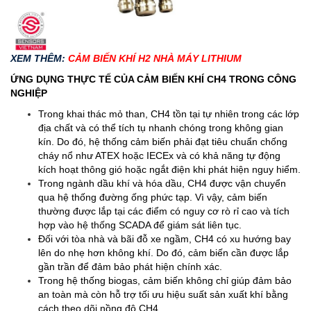
XEM THÊM:
CẢM BIẾN KHÍ H2 NHÀ MÁY LITHIUM
ỨNG DỤNG THỰC TẾ CỦA CẢM BIẾN KHÍ CH4 TRONG CÔNG
NGHIỆP
Trong khai thác mỏ than, CH4 tồn tại tự nhiên trong các lớp
địa chất và có thể tích tụ nhanh chóng trong không gian
kín. Do đó, hệ thống cảm biến phải đạt tiêu chuẩn chống
cháy nổ như ATEX hoặc IECEx và có khả năng tự động
kích hoạt thông gió hoặc ngắt điện khi phát hiện nguy hiểm.
Trong ngành dầu khí và hóa dầu, CH4 được vận chuyển
qua hệ thống đường ống phức tạp. Vì vậy, cảm biến
thường được lắp tại các điểm có nguy cơ rò rỉ cao và tích
hợp vào hệ thống SCADA để giám sát liên tục.
Đối với tòa nhà và bãi đỗ xe ngầm, CH4 có xu hướng bay
lên do nhẹ hơn không khí. Do đó, cảm biến cần được lắp
gần trần để đảm bảo phát hiện chính xác.
Trong hệ thống biogas, cảm biến không chỉ giúp đảm bảo
an toàn mà còn hỗ trợ tối ưu hiệu suất sản xuất khí bằng
cách theo dõi nồng độ CH4.