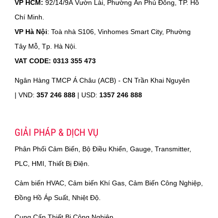
VP HCM:
92/14/9A Vườn Lài, Phường An Phú Đông, TP. Hồ
Chí Minh.
VP Hà Nội
: Toà nhà S106, Vinhomes Smart City, Phường
Tây Mỗ, Tp. Hà Nội.
VAT CODE: 0313 355 473
Ngân Hàng TMCP Á Châu (ACB) - CN Trần Khai Nguyên
|
VND:
357 246 888
| USD:
1357 246 888
GIẢI PHÁP & DỊCH VỤ
Phân Phối Cảm Biến, Bộ Điều Khiển, Gauge, Transmitter,
PLC, HMI, Thiết Bị Điện.
Cảm biến HVAC, Cảm biến Khí Gas, Cảm Biến Công Nghiệp,
Đồng Hồ Áp Suất, Nhiệt Độ.
Cung Cấp Thiết Bị Công Nghiệp.