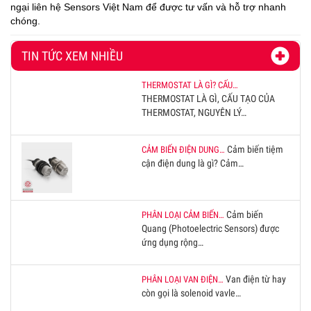
ngại liên hệ Sensors Việt Nam để được tư vấn và hỗ trợ nhanh
chóng.
TIN TỨC XEM NHIỀU
THERMOSTAT LÀ GÌ? CẤU…
THERMOSTAT LÀ GÌ, CẤU TẠO CỦA
THERMOSTAT, NGUYÊN LÝ…
Cảm biến tiệm
CẢM BIẾN ĐIỆN DUNG…
cận điện dung là gì? Cảm…
Cảm biến
PHÂN LOẠI CẢM BIẾN…
Quang (Photoelectric Sensors) được
ứng dụng rộng…
Van điện từ hay
PHÂN LOẠI VAN ĐIỆN…
còn gọi là solenoid vavle…