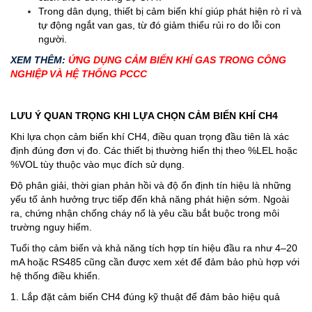
Trong dân dụng, thiết bị cảm biến khí giúp phát hiện rò rỉ và
tự động ngắt van gas, từ đó giảm thiểu rủi ro do lỗi con
người.
XEM THÊM:
ỨNG DỤNG CẢM BIẾN KHÍ GAS TRONG CÔNG
NGHIỆP VÀ HỆ THỐNG PCCC
LƯU Ý QUAN TRỌNG KHI LỰA CHỌN CẢM BIẾN KHÍ CH4
Khi lựa chọn cảm biến khí CH4, điều quan trọng đầu tiên là xác
định đúng đơn vị đo. Các thiết bị thường hiển thị theo %LEL hoặc
%VOL tùy thuộc vào mục đích sử dụng.
Độ phân giải, thời gian phản hồi và độ ổn định tín hiệu là những
yếu tố ảnh hưởng trực tiếp đến khả năng phát hiện sớm. Ngoài
ra, chứng nhận chống cháy nổ là yêu cầu bắt buộc trong môi
trường nguy hiểm.
Tuổi thọ cảm biến và khả năng tích hợp tín hiệu đầu ra như 4–20
mA hoặc RS485 cũng cần được xem xét để đảm bảo phù hợp với
hệ thống điều khiển.
1. Lắp đặt cảm biến CH4 đúng kỹ thuật để đảm bảo hiệu quả