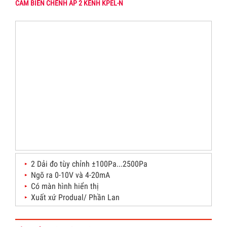
CẢM BIẾN CHÊNH ÁP 2 KÊNH KPEL-N
2 Dải đo tùy chỉnh ±100Pa...2500Pa
Ngõ ra 0-10V và 4-20mA
Có màn hình hiển thị
Xuất xứ Produal/ Phần Lan