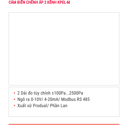
CẢM BIẾN CHÊNH ÁP 2 KÊNH KPEL-M
2 Dải đo tùy chỉnh ±100Pa...2500Pa
Ngõ ra 0-10V/ 4-20mA/ Modbus RS 485
Xuất xứ Produal/ Phần Lan