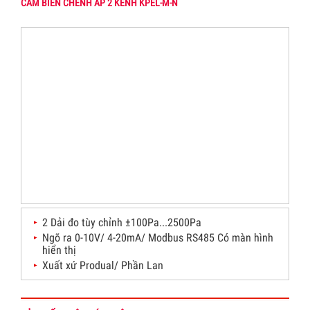
CẢM BIẾN CHÊNH ÁP 2 KÊNH KPEL-M-N
2 Dải đo tùy chỉnh ±100Pa...2500Pa
Ngõ ra 0-10V/ 4-20mA/ Modbus RS485 Có màn hình
hiển thị
Xuất xứ Produal/ Phần Lan