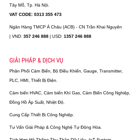
Tây Mỗ, Tp. Hà Nội.
VAT CODE: 0313 355 473
Ngân Hàng TMCP Á Châu (ACB) - CN Trần Khai Nguyên
|
VND:
357 246 888
| USD:
1357 246 888
GIẢI PHÁP & DỊCH VỤ
Phân Phối Cảm Biến, Bộ Điều Khiển, Gauge, Transmitter,
PLC, HMI, Thiết Bị Điện.
Cảm biến HVAC, Cảm biến Khí Gas, Cảm Biến Công Nghiệp,
Đồng Hồ Áp Suất, Nhiệt Độ.
Cung Cấp Thiết Bị Công Nghiệp.
Tư Vấn Giải Pháp & Công Nghệ Tự Động Hóa.
Tích Hợp Hệ Thống Thu Thập Dữ Liệu, IoT System.