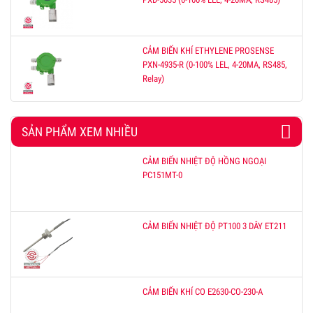
CẢM BIẾN KHÍ ETHYLENE PROSENSE
PXN-4935-R (0-100% LEL, 4-20MA, RS485,
Relay)
SẢN PHẨM XEM NHIỀU
CẢM BIẾN NHIỆT ĐỘ HỒNG NGOẠI
PC151MT-0
CẢM BIẾN NHIỆT ĐỘ PT100 3 DÂY ET211
CẢM BIẾN KHÍ CO E2630-CO-230-A