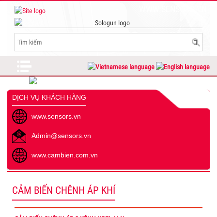
WWW.SENSORS.VN
DỊCH VỤ KHÁCH HÀNG
www.sensors.vn
Admin@sensors.vn
www.cambien.com.vn
CẢM BIẾN CHÊNH ÁP KHÍ