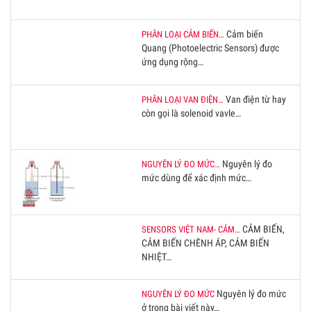
Cảm biến
PHÂN LOẠI CẢM BIẾN…
Quang (Photoelectric Sensors) được
ứng dụng rộng…
Van điện từ hay
PHÂN LOẠI VAN ĐIỆN…
còn gọi là solenoid vavle…
Nguyên lý đo
NGUYÊN LÝ ĐO MỨC…
mức dùng để xác định mức…
CẢM BIẾN,
SENSORS VIỆT NAM- CẢM…
CẢM BIẾN CHÊNH ÁP, CẢM BIẾN
NHIỆT…
Nguyên lý đo mức
NGUYÊN LÝ ĐO MỨC
ở trong bài viết này…