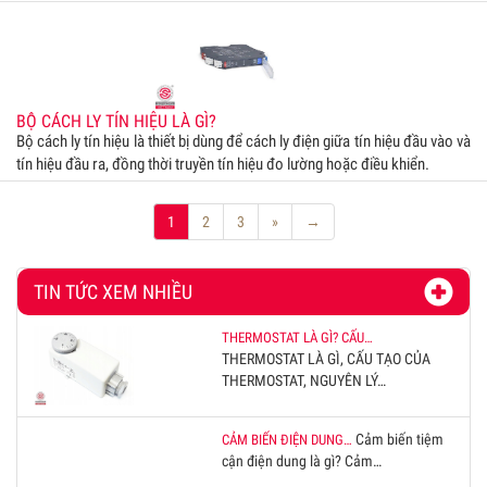
BỘ CÁCH LY TÍN HIỆU LÀ GÌ?
Bộ cách ly tín hiệu là thiết bị dùng để cách ly điện giữa tín hiệu đầu vào và
tín hiệu đầu ra, đồng thời truyền tín hiệu đo lường hoặc điều khiển.
1
2
3
»
→
TIN TỨC XEM NHIỀU
THERMOSTAT LÀ GÌ? CẤU…
THERMOSTAT LÀ GÌ, CẤU TẠO CỦA
THERMOSTAT, NGUYÊN LÝ…
Cảm biến tiệm
CẢM BIẾN ĐIỆN DUNG…
cận điện dung là gì? Cảm…