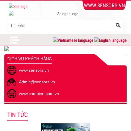
WWW.SENSORS.VN
DỊCH VỤ KHÁCH HÀNG
www.sensors.vn
Admin@sensors.vn
www.cambien.com.vn
TIN TỨC