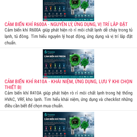
CẢM BIẾN KHÍ R600A - NGUYÊN LÝ, ỨNG DỤNG, VỊ TRÍ LẮP ĐẶT
Cảm biến khí R600A giúp phát hiện rò rỉ môi chất lạnh dễ cháy trong tủ
lạnh, tủ đông. Tìm hiểu nguyên lý hoạt động, ứng dụng và vị trí lắp đặt
chuẩn.
CẢM BIẾN KHÍ R410A - KHÁI NIỆM, ỨNG DỤNG, LƯU Ý KHI CHỌN
THIẾT BỊ
Cảm biến khí R410A giúp phát hiện rò rỉ môi chất lạnh trong hệ thống
HVAC, VRF, kho lạnh. Tìm hiểu khái niệm, ứng dụng và checklist những
điều cần biết để chọn mua chuẩn.