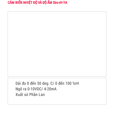
CẢM BIẾN NHIỆT ĐỘ VÀ ĐỘ ẨM Siro-rH-T-A
Dải đo 0 đến 50 deg. C/ 0 đến 100 %rH
Ngõ ra 0-10VDC/ 4-20mA
Xuất xứ Phần Lan