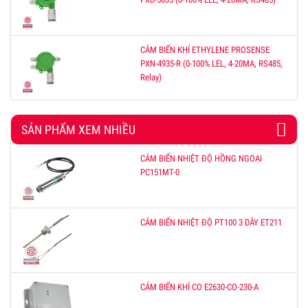
CẢM BIẾN KHÍ ETHYLENE PROSENSE
PXN-4935-R (0-100% LEL, 4-20MA, RS485,
Relay)
SẢN PHẨM XEM NHIỀU
CẢM BIẾN NHIỆT ĐỘ HỒNG NGOẠI
PC151MT-0
CẢM BIẾN NHIỆT ĐỘ PT100 3 DÂY ET211
CẢM BIẾN KHÍ CO E2630-CO-230-A