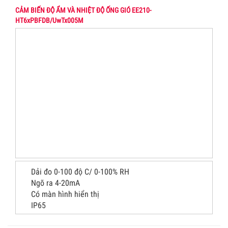
CẢM BIẾN ĐỘ ẨM VÀ NHIỆT ĐỘ ỐNG GIÓ EE210-
HT6xPBFDB/UwTx005M
Dải đo 0-100 độ C/ 0-100% RH
Ngõ ra 4-20mA
Có màn hình hiển thị
IP65