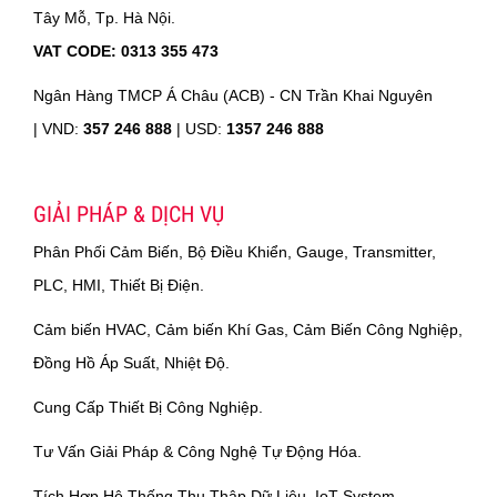
Tây Mỗ, Tp. Hà Nội.
VAT CODE: 0313 355 473
Ngân Hàng TMCP Á Châu (ACB) - CN Trần Khai Nguyên
|
VND:
357 246 888
| USD:
1357 246 888
GIẢI PHÁP & DỊCH VỤ
Phân Phối Cảm Biến, Bộ Điều Khiển, Gauge, Transmitter,
PLC, HMI, Thiết Bị Điện.
Cảm biến HVAC, Cảm biến Khí Gas, Cảm Biến Công Nghiệp,
Đồng Hồ Áp Suất, Nhiệt Độ.
Cung Cấp Thiết Bị Công Nghiệp.
Tư Vấn Giải Pháp & Công Nghệ Tự Động Hóa.
Tích Hợp Hệ Thống Thu Thập Dữ Liệu, IoT System.