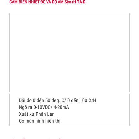
CẢM BIẾN NHIỆT ĐỘ VÀ ĐỘ ẨM Siro-rH-T-A-D
Dải đo 0 đến 50 deg. C/ 0 đến 100 %rH
Ngõ ra 0-10VDC/ 4-20mA
Xuất xứ Phần Lan
Có màn hình hiển thị