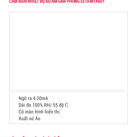
CẢM BIẾN NHIỆT ĐỘ ĐỘ ẨM GẮN PHÒNG EE10-M1A6D1
Ngõ ra 4-20mA
Dải đo 100% RH/ 55 độ C
Có màn hình hiển thị
Xuất xứ Áo