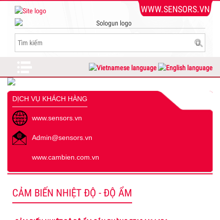
WWW.SENSORS.VN
DỊCH VỤ KHÁCH HÀNG
www.sensors.vn
Admin@sensors.vn
www.cambien.com.vn
CẢM BIẾN NHIỆT ĐỘ - ĐỘ ẨM