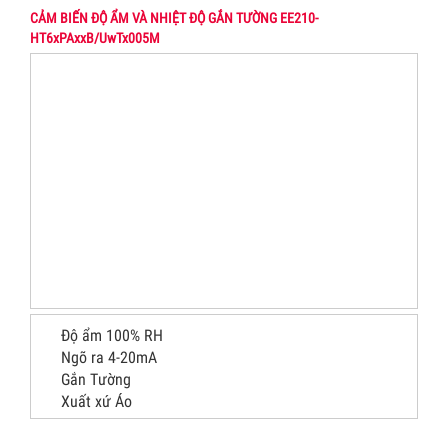
CẢM BIẾN ĐỘ ẨM VÀ NHIỆT ĐỘ GẮN TƯỜNG EE210-
HT6xPAxxB/UwTx005M
Độ ẩm 100% RH
Ngõ ra 4-20mA
Gắn Tường
Xuất xứ Áo