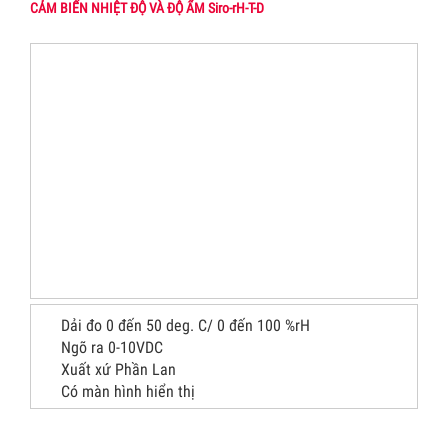
CẢM BIẾN NHIỆT ĐỘ VÀ ĐỘ ẨM Siro-rH-T-D
Dải đo 0 đến 50 deg. C/ 0 đến 100 %rH
Ngõ ra 0-10VDC
Xuất xứ Phần Lan
Có màn hình hiển thị