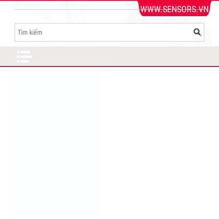
WWW.SENSORS.VN