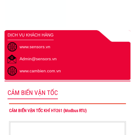
DỊCH VỤ KHÁCH HÀNG
www.sensors.vn
Admin@sensors.vn
www.cambien.com.vn
CẢM BIẾN VẬN TỐC
CẢM BIẾN VẬN TỐC KHÍ HT-261 (Modbus RTU)