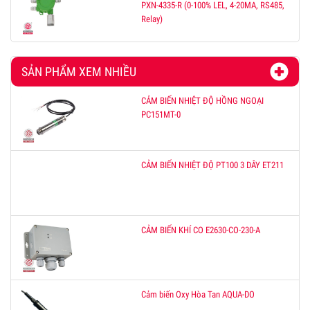
PXN-4335-R (0-100% LEL, 4-20MA, RS485,
Relay)
SẢN PHẨM XEM NHIỀU
CẢM BIẾN NHIỆT ĐỘ HỒNG NGOẠI
PC151MT-0
CẢM BIẾN NHIỆT ĐỘ PT100 3 DÂY ET211
CẢM BIẾN KHÍ CO E2630-CO-230-A
Cảm biến Oxy Hòa Tan AQUA-DO