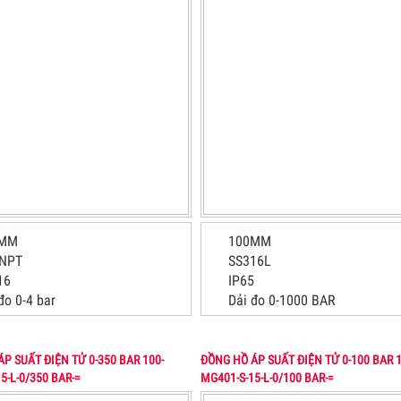
0MM
100MM
 NPT
SS316L
16
IP65
đo 0-4 bar
Dải đo 0-1000 BAR
P SUẤT ĐIỆN TỬ 0-350 BAR 100-
ĐỒNG HỒ ÁP SUẤT ĐIỆN TỬ 0-100 BAR 1
5-L-0/350 BAR-=
MG401-S-15-L-0/100 BAR-=