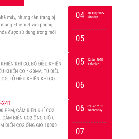
04
18.Aug.2025
hà máy, nhưng cần trang bị
Monday
a mạng Ethernet văn phòng
hóa được sử dụng trong môi
05
05
12.Jul.2025
U KHIẾN KHÍ CO, BỘ ĐIỀU KHIỂN
Saturday
ỀU KHIỂN CO 4-20MA, TỦ ĐIỀU
LOG, TỦ ĐIỀU KHIẾN KHÍ CO
06
-241
06
03.Feb.2016
00 PPM, CẢM BIẾN KHÍ CO2
Wednesday
, CẢM BIẾN CO2 ỐNG GIÓ 0-
ẢM BIẾN CO2 ỐNG GIÓ 10000
07