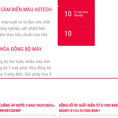
 CẢM BIẾN MÀU ASTECH
10
01.Feb.2016
Monday
 màu-xuất xứ từ Đức cho chất
 công nghiệp, sản phẩm bảo
10
hẩm theo tiêu chuẩn của nhà
Ụ HÒA ĐỒNG BỘ MÁY
ng bộ Hai hoặc nhiều máy làm
ng bộ 3 máy phát, Hòa đồng bộ
òa 2 máy điện, Giải pháp hòa 3
CHÊNH ÁP NƯỚC 4 BAR 150-D100-S-L-
ĐỒNG HỒ ÁP SUẤT ĐIỆN TỬ 0-1000 BAR 
BAR-GR-CD4-MP
MG401-S-15-L-0/1000 BAR-=