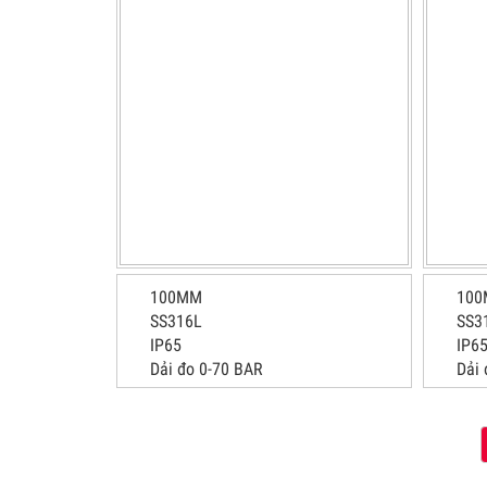
100MM
10
SS316L
SS3
IP65
IP6
Dải đo 0-70 BAR
Dải