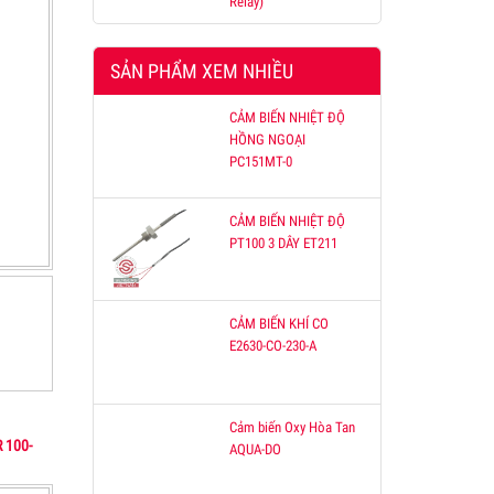
Relay)
SẢN PHẨM XEM NHIỀU
CẢM BIẾN NHIỆT ĐỘ
HỒNG NGOẠI
PC151MT-0
CẢM BIẾN NHIỆT ĐỘ
PT100 3 DÂY ET211
CẢM BIẾN KHÍ CO
E2630-CO-230-A
Cảm biến Oxy Hòa Tan
 100-
AQUA-DO