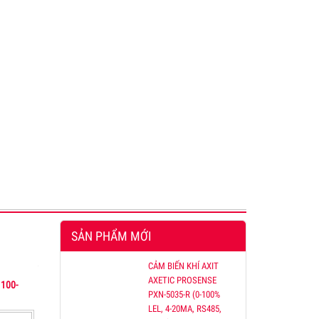
SẢN PHẨM MỚI
CẢM BIẾN KHÍ AXIT
AXETIC PROSENSE
100-
PXN-5035-R (0-100%
LEL, 4-20MA, RS485,