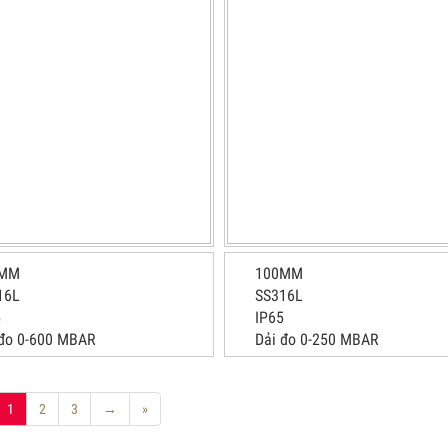
0MM
100MM
16L
SS316L
5
IP65
 đo 0-600 MBAR
Dải đo 0-250 MBAR
1
2
3
→
»