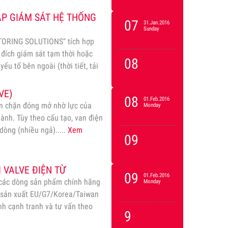
ÁP GIÁM SÁT HỆ THỐNG
07
31.Jan.2016
Sunday
TORING SOLUTIONS" tích hợp
đích giám sát tạm thời hoặc
08
ếu tố bên ngoài (thời tiết, tải
g, Cầu treo và…
Xem
VE)
08
01.Feb.2016
van chặn đóng mở nhờ lực của
Monday
hành. Tùy theo cấu tạo, van điện
dòng (nhiều ngả).....
Xem
09
 VALVE ĐIỆN TỪ
09
01.Feb.2016
 các dòng sản phẩm chính hãng
Monday
hà sản xuất EU/G7/Korea/Taiwan
nh cạnh tranh và tư vấn theo
9