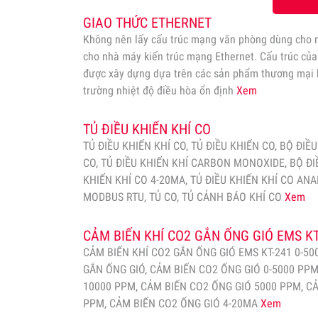
GIAO THỨC ETHERNET
Không nên lấy cấu trúc mạng văn phòng dùng cho n
cho nhà máy kiến trúc mạng Ethernet. Cấu trúc củ
được xây dựng dựa trên các sản phẩm thương mại 
trường nhiệt độ điều hòa ổn định
Xem
TỦ ĐIỀU KHIỂN KHÍ CO
TỦ ĐIỀU KHIẾN KHÍ CO, TỦ ĐIỀU KHIỂN CO, BỘ ĐIỀ
CO, TỦ ĐIỀU KHIẾN KHÍ CARBON MONOXIDE, BỘ ĐI
KHIẾN KHÍ CO 4-20MA, TỦ ĐIỀU KHIẾN KHÍ CO ANA
MODBUS RTU, TỦ CO, TỦ CẢNH BÁO KHÍ CO
Xem
CẢM BIẾN KHÍ CO2 GẮN ỐNG GIÓ EMS KT
CẢM BIẾN KHÍ CO2 GẮN ỐNG GIÓ EMS KT-241 0-50
GẮN ỐNG GIÓ, CẢM BIẾN CO2 ỐNG GIÓ 0-5000 PPM
10000 PPM, CẢM BIẾN CO2 ỐNG GIÓ 5000 PPM, C
PPM, CẢM BIẾN CO2 ỐNG GIÓ 4-20MA
Xem