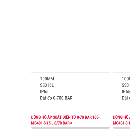
100MM
10
SS316L
SS3
IP65
IP6
Dải đo 0-700 BAR
Dải
ĐỒNG HỒ ÁP SUẤT ĐIỆN TỬ 0-70 BAR 100-
ĐỒNG HỒ Á
MG401-S-15-L-0/70 BAR-=
MG401-S-1