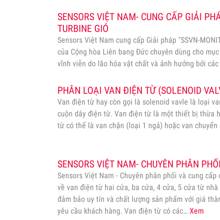
SENSORS VIỆT NAM- CUNG CẤP GIẢI PH
TURBINE GIÓ
Sensors Việt Nam cung cấp Giải pháp "SSVN-MONI
của Cộng hòa Liên bang Đức chuyên dùng cho mục 
vĩnh viễn do lão hóa vật chất và ảnh hưởng bởi các y
trọng cơ học). Đặc biệt dùng cho giám sát Cầu cản
PHÂN LOẠI VAN ĐIỆN TỪ (SOLENOID VAL
Van điện từ hay còn gọi là solenoid vavle là loại 
cuộn dây điện từ. Van điện từ là một thiết bị thừa 
từ có thể là van chặn (loại 1 ngả) hoặc van chuyển 
SENSORS VIỆT NAM- CHUYÊN PHÂN PHỐI
Sensors Việt Nam - Chuyên phân phối và cung cấp
về van điện từ hai cửa, ba cửa, 4 cửa, 5 cửa từ n
đảm bảo uy tín và chất lượng sản phẩm với giá thà
yêu cầu khách hàng. Van điện từ có các…
Xem