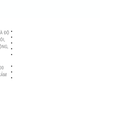
DỊCH VỤ KHÁCH HÀNG
VÀ ĐỘ
www.sensors.vn
ÓI,
ỘNG,
Admin@sensors.vn
www.cambien.com.vn
00
 CẢM