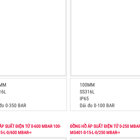
0MM
100MM
16L
SS316L
5
IP65
 đo 0-350 BAR
Dải đo 0-100 BAR
P SUẤT ĐIỆN TỬ 0-600 MBAR 100-
ĐỒNG HỒ ÁP SUẤT ĐIỆN TỬ 0-250 MBAR
5-L-0/600 MBAR-=
MG401-S-15-L-0/250 MBAR-=