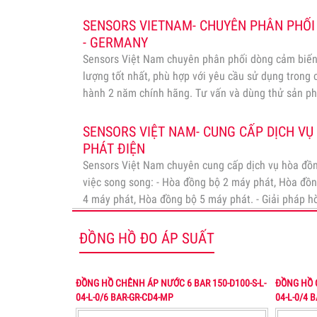
SENSORS VIETNAM- CHUYÊN PHÂN PHỐI
- GERMANY
Sensors Việt Nam chuyên phân phối dòng cảm biến
lượng tốt nhất, phù hợp với yêu cầu sử dụng trong
hành 2 năm chính hãng. Tư vấn và dùng thử sản p
sản xuất.
Xem
SENSORS VIỆT NAM- CUNG CẤP DỊCH V
PHÁT ĐIỆN
Sensors Việt Nam chuyên cung cấp dịch vụ hòa đồ
việc song song: - Hòa đồng bộ 2 máy phát, Hòa đồ
4 máy phát, Hòa đồng bộ 5 máy phát. - Giải pháp h
máy điện, Giải pháp hòa…
Xem
ĐỒNG HỒ ĐO ÁP SUẤT
ĐỒNG HỒ CHÊNH ÁP NƯỚC 6 BAR 150-D100-S-L-
ĐỒNG HỒ 
04-L-0/6 BAR-GR-CD4-MP
04-L-0/4 