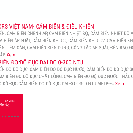
RS VIỆT NAM- CẢM BIẾN & ĐIỀU KHIỂN
ẾN, CẢM BIẾN CHÊNH ÁP, CẢM BIẾN NHIỆT ĐỘ, CẢM BIẾN NHIỆT ĐỘ 
M BIẾN ÁP SUẤT, CẢM BIẾN KHÍ CO, CẢM BIẾN KHÍ CO2, CẢM BIẾN KH
ẾN TIỆM CẬN, CẢM BIẾN ĐIỆN DUNG, CÔNG TẮC ÁP SUẤT, ĐÈN BÁO Đ
HÁP
Xem
IẾN ĐO ĐỘ ĐỤC DẢI ĐO 0-300 NTU
ẾN ĐO ĐỘ ĐỤC, CẢM BIẾN ĐO ĐỘ ĐỤC NƯỚC, CẢM BIẾN ĐO ĐỘ ĐỤC 3
ẢM BIẾN ĐO ĐỘ ĐỤC CHẤT LỎNG, CẢM BIẾN ĐO ĐỘ ĐỤC NƯỚC THẢI,
O ĐỘ ĐỤC,CẢM BIẾN ĐO ĐỘ ĐỤC DẢI ĐO 0-300 NTU METP-Ex
Xem
01.Feb.2016
Monday