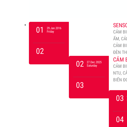
SENSO
01
29.Jan.2016
CẢM BI
Friday
ẨM, CẢ
CẢM BI
02
ĐÈN T
CẢM B
02
27.Dec.2025
CẢM BI
Saturday
NTU, C
BIẾN Đ
03
03
04