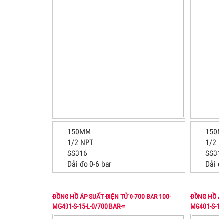
150MM
15
1/2 NPT
1/2
SS316
SS3
Dải đo 0-6 bar
Dải 
ĐỒNG HỒ ÁP SUẤT ĐIỆN TỬ 0-700 BAR 100-
ĐỒNG HỒ Á
MG401-S-15-L-0/700 BAR-=
MG401-S-1