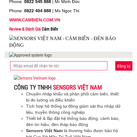
Phone:
0822 545 888
| Mr
Minh Đức
Phone:
0822 404 888
| Ms Ngọc Thi
WWW.CAMBIEN.COM.VN
Review & Đánh Giá
Cảm Biến
Đăng ký
CÔNG TY TNHH
SENSORS VIỆT NAM
Chuyên nhập khẩu và phân phối cảm biến, thiết
bị đo lường và điều khiển
Tích hợp hệ thống tự động giám sát thu nhập dữ
liệu, truyền thông công nghiệp
Thiết kế & lắp đặt hệ thống báo động, cảnh báo,
đèn tín hiệu, đèn tháp báo động
Sensors Việt Nam
là thương hiệu được bảo hộ
bởi Cục Sở Hữu Trí Tuệ Việt Nam