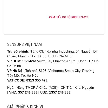
CẢM BIẾN ĐO ĐỘ RUNG HS-420
SENSORS VIỆT NAM
Trụ sở chính:
Tầng 03, Tòa nhà Indochina, 04 Nguyễn Đình
Chiểu, Phường Tân Định, Tp. Hồ Chí Minh.
VP HCM:
92/14/9A Vườn Lài, Phường An Phú Đông, TP. Hồ
Chí Minh.
VP Hà Nội
: Toà nhà S106, Vinhomes Smart City, Phường
Tây Mỗ, Tp. Hà Nội.
VAT CODE: 0313 355 473
Ngân Hàng TMCP Á Châu (ACB) - CN Trần Khai Nguyên
|
VND:
357 246 888
| USD:
1357 246 888
GIẢI PHÁP & DỊCH VỤ