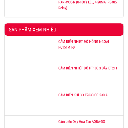
PXN-4935-R (0-100% LEL, 4-20MA, RS485,
Relay)
SẢN PHẨM XEM NHIỀU
CẢM BIẾN NHIỆT ĐỘ HỒNG NGOẠI
PC151MT-0
CẢM BIẾN NHIỆT ĐỘ PT100 3 DÂY ET211
CẢM BIẾN KHÍ CO E2630-CO-230-A
Cảm biến Oxy Hòa Tan AQUA-DO