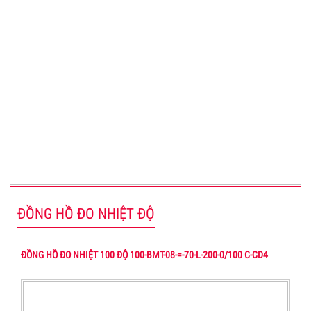
DỊCH VỤ KHÁCH HÀNG
www.sensors.vn
Admin@sensors.vn
www.cambien.com.vn
ĐỒNG HỒ ĐO NHIỆT ĐỘ
ĐỒNG HỒ ĐO NHIỆT 100 ĐỘ 100-BMT-08-=-70-L-200-0/100 C-CD4