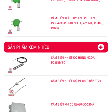
CẢM BIẾN KHÍ ETHYLENE PROSENSE
PXN-4935-R (0-100% LEL, 4-20MA, RS485,
Relay)
SẢN PHẨM XEM NHIỀU
CẢM BIẾN NHIỆT ĐỘ HỒNG NGOẠI
PC151MT-0
CẢM BIẾN NHIỆT ĐỘ PT100 3 DÂY ET211
CẢM BIẾN KHÍ CO E2630-CO-230-A