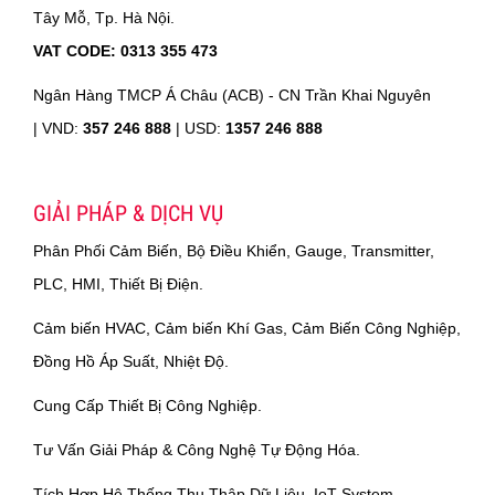
Tây Mỗ, Tp. Hà Nội.
VAT CODE: 0313 355 473
Ngân Hàng TMCP Á Châu (ACB) - CN Trần Khai Nguyên
|
VND:
357 246 888
| USD:
1357 246 888
GIẢI PHÁP & DỊCH VỤ
Phân Phối Cảm Biến, Bộ Điều Khiển, Gauge, Transmitter,
PLC, HMI, Thiết Bị Điện.
Cảm biến HVAC, Cảm biến Khí Gas, Cảm Biến Công Nghiệp,
Đồng Hồ Áp Suất, Nhiệt Độ.
Cung Cấp Thiết Bị Công Nghiệp.
Tư Vấn Giải Pháp & Công Nghệ Tự Động Hóa.
Tích Hợp Hệ Thống Thu Thập Dữ Liệu, IoT System.