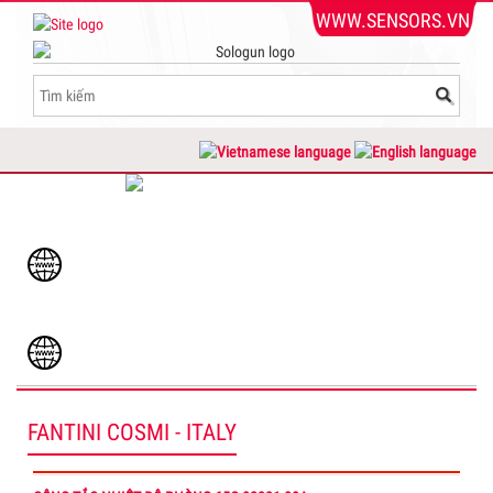
WWW.SENSORS.VN
DỊCH VỤ KHÁCH HÀNG
www.sensors.vn
Admin@sensors.vn
www.cambien.com.vn
FANTINI COSMI - ITALY