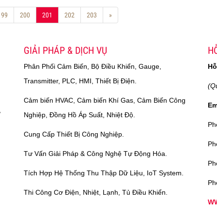
199
200
201
202
203
»
GIẢI PHÁP & DỊCH VỤ
HỖ
Phân Phối Cảm Biến, Bộ Điều Khiển, Gauge,
Hỗ
Transmitter, PLC, HMI, Thiết Bị Điện.
(Q
Cảm biến HVAC, Cảm biến Khí Gas, Cảm Biến Công
Em
,
Nghiệp, Đồng Hồ Áp Suất, Nhiệt Độ.
Ph
Cung Cấp Thiết Bị Công Nghiệp.
Ph
Tư Vấn Giải Pháp & Công Nghệ Tự Động Hóa.
Ph
Tích Hợp Hệ Thống Thu Thập Dữ Liệu, IoT System.
Ph
Thi Công Cơ Điện, Nhiệt, Lạnh, Tủ Điều Khiển.
WW