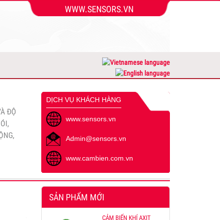
WWW.SENSORS.VN
 làm
ng bộ
hòa 3
DỊCH VỤ KHÁCH HÀNG
VÀ ĐỘ
www.sensors.vn
ÓI,
ỘNG,
Admin@sensors.vn
www.cambien.com.vn
00
SẢN PHẨM MỚI
 CẢM
CẢM BIẾN KHÍ AXIT