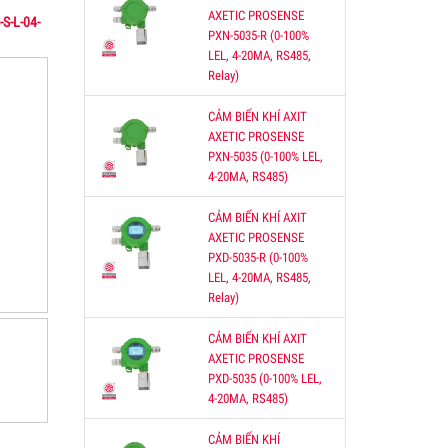
AXETIC PROSENSE
S-L-04-
PXN-5035-R (0-100%
LEL, 4-20MA, RS485,
Relay)
bị
g
CẢM BIẾN KHÍ AXIT
môi
AXETIC PROSENSE
PXN-5035 (0-100% LEL,
4-20MA, RS485)
CẢM BIẾN KHÍ AXIT
KHIỂN
AXETIC PROSENSE
ĐIỀU
PXD-5035-R (0-100%
CO
LEL, 4-20MA, RS485,
Relay)
CẢM BIẾN KHÍ AXIT
AXETIC PROSENSE
O2
PXD-5035 (0-100% LEL,
4-20MA, RS485)
0-
000
CẢM BIẾN KHÍ