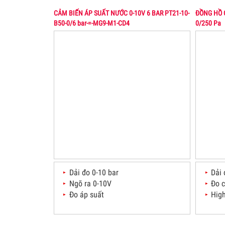
CẢM BIẾN ÁP SUẤT NƯỚC 0-10V 6 BAR PT21-10-
ĐỒNG HỒ 
B50-0/6 bar-=-MG9-M1-CD4
0/250 Pa
Dải đo 0-10 bar
Dải
Ngõ ra 0-10V
Đo 
Đo áp suất
High