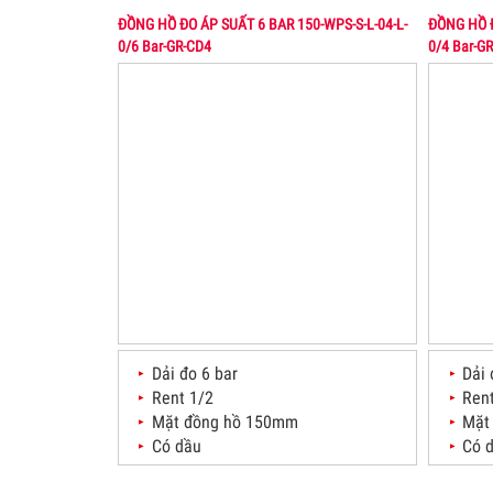
ĐỒNG HỒ ĐO ÁP SUẤT 6 BAR 150-WPS-S-L-04-L-
ĐỒNG HỒ Đ
0/6 Bar-GR-CD4
0/4 Bar-G
GIAO
03
01.Feb.2016
Không n
Monday
cho nhà
được x
04
trường 
TỦ ĐI
04
18.Aug.2025
TỦ ĐIỀ
Monday
CO, TỦ
KHIẾN 
05
MODBUS
Dải đo 6 bar
Dải 
CẢM B
Rent 1/2
Ren
05
12.Jul.2025
CẢM BI
Saturday
Mặt đồng hồ 150mm
Mặt
GẮN ỐN
Có dầu
Có 
10000 
06