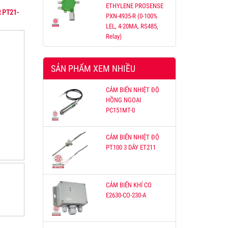
ETHYLENE PROSENSE
 PT21-
PXN-4935-R (0-100%
LEL, 4-20MA, RS485,
ỐNG
Relay)
hợp
oặc
SẢN PHẨM XEM NHIỀU
, tải
CẢM BIẾN NHIỆT ĐỘ
HỒNG NGOẠI
PC151MT-0
CẢM BIẾN NHIỆT ĐỘ
PT100 3 DÂY ET211
CẢM BIẾN KHÍ CO
E2630-CO-230-A