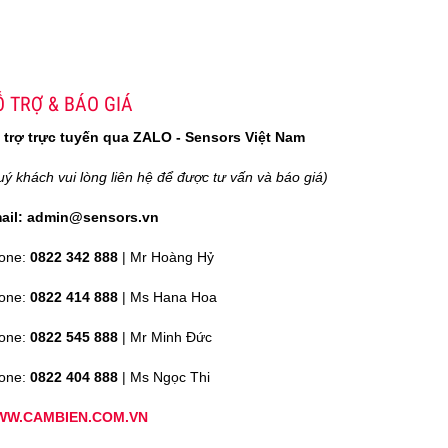
 TRỢ & BÁO GIÁ
 trợ trực tuyến qua ZALO - Sensors Việt Nam
uý khách vui lòng liên hệ để được tư vấn và báo giá)
ail: admin@sensors.vn
one:
0822 342 888
| Mr Hoàng Hỷ
one:
0822 414 888
| Ms Hana Hoa
one:
0822 545 888
| Mr
Minh Đức
one:
0822 404 888
| Ms Ngọc Thi
W.CAMBIEN.COM.VN