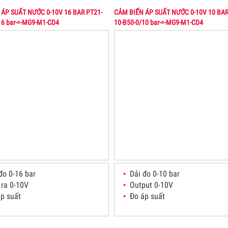
ẢM BIẾN CO2 ỐNG GIÓ 4-20MA
Xem
ÁP SUẤT NƯỚC 0-10V 16 BAR PT21-
CẢM BIẾN ÁP SUẤT NƯỚC 0-10V 10 BAR
16 bar-=-MG9-M1-CD4
10-B50-0/10 bar-=-MG9-M1-CD4
RS VIỆT NAM- CUNG CẤP GIẢI PHÁP GIÁM SÁT HỆ TH
NE GIÓ
s Việt Nam cung cấp Giải pháp "SSVN-MONITORING SOLUTIONS" tích 
ng hòa Liên bang Đức chuyên dùng cho mục đích giám sát tạm thời h
ễn do lão hóa vật chất và ảnh hưởng bởi các yếu tố bên ngoài (thời tiết
ơ học). Đặc biệt dùng cho giám sát Cầu cảng, Cầu treo và…
Xem
đo 0-16 bar
Dải đo 0-10 bar
 ra 0-10V
Output 0-10V
áp suất
Đo áp suất