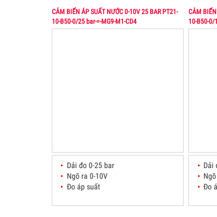
PPM, C
CẢM BIẾN ÁP SUẤT NƯỚC 0-10V 25 BAR PT21-
CẢM BIẾN 
10-B50-0/25 bar-=-MG9-M1-CD4
10-B50-0/
SENSO
06
03.Feb.2016
TURBI
Wednesday
Sensor
của Cộ
07
vĩnh vi
trọng c
Dải đo 0-25 bar
Dải 
Ngõ ra 0-10V
Ngõ
Đo áp suất
Đo 