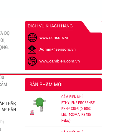
ng bộ
hòa 3
DỊCH VỤ KHÁCH HÀNG
VÀ ĐỘ
www.sensors.vn
ÓI,
ỘNG,
Admin@sensors.vn
www.cambien.com.vn
00
SẢN PHẨM MỚI
 CẢM
CẢM BIẾN KHÍ
ETHYLENE PROSENSE
ÁP THẤP,
PXN-4935-R (0-100%
H ÁP GẮN
LEL, 4-20MA, RS485,
Relay)
bị
g