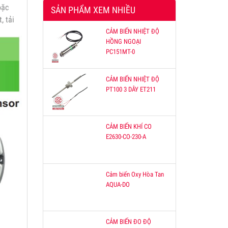
oặc
SẢN PHẨM XEM NHIỀU
, tải
CẢM BIẾN NHIỆT ĐỘ
HỒNG NGOẠI
PC151MT-0
CẢM BIẾN NHIỆT ĐỘ
PT100 3 DÂY ET211
CẢM BIẾN KHÍ CO
E2630-CO-230-A
Cảm biến Oxy Hòa Tan
AQUA-DO
CẢM BIẾN ĐO ĐỘ