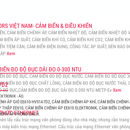
ng song: - Hòa đồng bộ 2 máy phát, Hòa đồng bộ 3 máy phát, Hòa đồ
hát, Hòa đồng bộ 5 máy phát. - Giải pháp hòa 2 máy điện, Giải pháp 
ện, Giải pháp hòa…
Xem
RS VIỆT NAM- CẢM BIẾN & ĐIỀU KHIỂN
ẾN, CẢM BIẾN CHÊNH ÁP, CẢM BIẾN NHIỆT ĐỘ, CẢM BIẾN NHIỆT ĐỘ 
M BIẾN ÁP SUẤT, CẢM BIẾN KHÍ CO, CẢM BIẾN KHÍ CO2, CẢM BIẾN KH
ẾN TIỆM CẬN, CẢM BIẾN ĐIỆN DUNG, CÔNG TẮC ÁP SUẤT, ĐÈN BÁO Đ
HÁP
Xem
IẾN ĐO ĐỘ ĐỤC DẢI ĐO 0-300 NTU
ẾN ĐO ĐỘ ĐỤC, CẢM BIẾN ĐO ĐỘ ĐỤC NƯỚC, CẢM BIẾN ĐO ĐỘ ĐỤC 3
ẢM BIẾN ĐO ĐỘ ĐỤC CHẤT LỎNG, CẢM BIẾN ĐO ĐỘ ĐỤC NƯỚC THẢI,
7D2
O ĐỘ ĐỤC,CẢM BIẾN ĐO ĐỘ ĐỤC DẢI ĐO 0-300 NTU METP-Ex
Xem
EKTRONIK - ÁO.
NH ÁP GIÓ EE610-HV51A7D2, CẢM BIẾN CHÊNH ÁP KHÍ, CẢM BIẾN CHÊNH 
 THẤP EE610, CẢM BIẾN CHÊNH ÁP EE610 ELEKTRONIK, CẢM BIẾN CHÊN
 THỨC ETHERNET
HÊNH ÁP PHÒNG SẠCH.
ên lấy cấu trúc mạng văn phòng dùng cho nhà máy, nhưng cần trang 
 máy kiến trúc mạng Ethernet. Cấu trúc của mạng Ethernet văn phòn