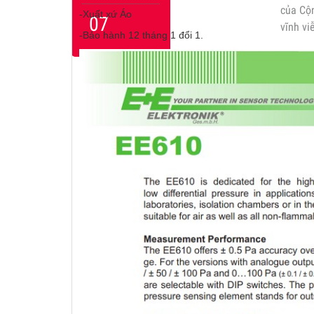
của Cộ
-Xuất xứ Áo
07
vĩnh vi
-Bảo hành 12 tháng 1 đổi 1.
trọng c