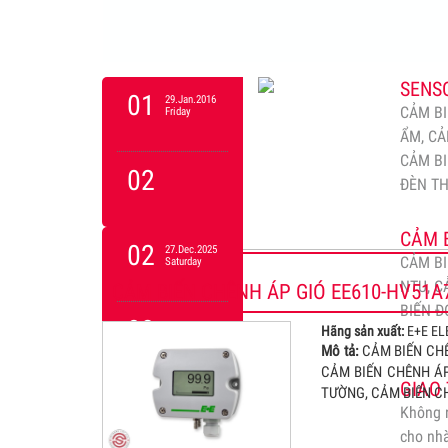
việc so
10
4 máy p
máy đi
SENSO
01
29.Jan.2016
CẢM BI
Friday
ẨM, CẢ
CẢM BI
02
ĐÈN T
CẢM B
02
27.Dec.2025
CẢM BI
Saturday
NTU, C
CẢM BIẾN CHÊNH ÁP GIÓ EE610-HV51A
BIẾN Đ
03
Hãng sản xuất:
E+E EL
Mô tả:
CẢM BIẾN CHÊ
CẢM BIẾN CHÊNH ÁP
GIAO
TƯỜNG, CẢM BIẾN C
03
01.Feb.2016
Không n
Monday
cho nhà