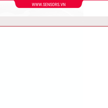
WWW.SENSORS.VN
 hãng
aiwan
heo
TECH
chất
o
nhà
 làm