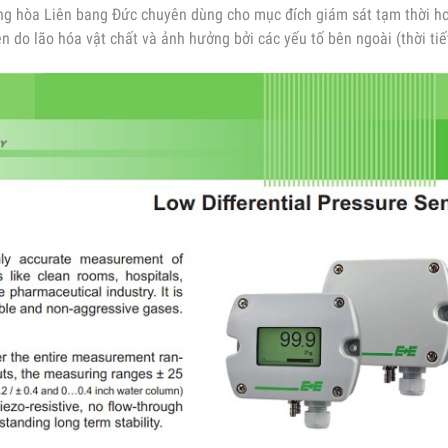
ng hòa Liên bang Đức chuyên dùng cho mục đích giám sát tạm thời h
ễn do lão hóa vật chất và ảnh hưởng bởi các yếu tố bên ngoài (thời tiết
ơ học). Đặc biệt dùng cho giám sát Cầu cảng, Cầu treo và…
Xem