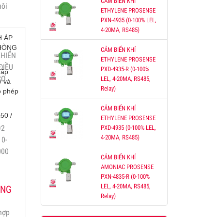
CẢM BIẾN KHÍ
môi
ETHYLENE PROSENSE
PXN-4935 (0-100% LEL,
4-20MA, RS485)
H ÁP
PHÒNG
CẢM BIẾN KHÍ
KHIỂN
ETHYLENE PROSENSE
ĐIỀU
PXD-4935-R (0-100%
hấp
CO
LEL, 4-20MA, RS485,
y và
Relay)
o phép
CẢM BIẾN KHÍ
50 /
ETHYLENE PROSENSE
O2
PXD-4935 (0-100% LEL,
4-20MA, RS485)
0-
000
CẢM BIẾN KHÍ
AMONIAC PROSENSE
PXN-4835-R (0-100%
LEL, 4-20MA, RS485,
ỐNG
Relay)
hợp