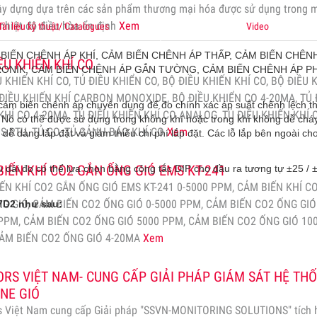
ây dựng dựa trên các sản phẩm thương mại hóa được sử dụng trong 
nhiệt độ điều hòa ổn định
Xem
Tài liệu kỹ thuật/ Catalogues
Video
BIẾN CHÊNH ÁP KHÍ, CẢM BIẾN CHÊNH ÁP THẤP, CẢM BIẾN CHÊN
ỀU KHIỂN KHÍ CO
TRONIK, CẢM BIẾN CHÊNH ÁP GẮN TƯỜNG, CẢM BIẾN CHÊNH ÁP 
U KHIẾN KHÍ CO, TỦ ĐIỀU KHIỂN CO, BỘ ĐIỀU KHIẾN KHÍ CO, BỘ ĐIỀU 
 ĐIỀU KHIẾN KHÍ CARBON MONOXIDE, BỘ ĐIỀU KHIỂN CO 4-20MA, TỦ 
m biến chênh áp chuyên dụng để đo chính xác áp suất chênh lệch t
KHÍ CO 4-20MA, TỦ ĐIỀU KHIẾN KHÍ CO ANALOG, TỦ ĐIỀU KHIẾN KHÍ 
 Nó có thể được sử dụng trong không khí hoặc trong khí không dễ chá
 RTU, TỦ CO, TỦ CẢNH BÁO KHÍ CO
Xem
dễ dàng lắp đặt và giảm thiểu chi phí lắp đặt. Các lỗ lắp bên ngoài ch
IẾN KHÍ CO2 GẮN ỐNG GIÓ EMS KT-241
ải đo có thể lựa chọn bằng công tắc DIP cho đầu ra tương tự ±25 / ±
ẾN KHÍ CO2 GẮN ỐNG GIÓ EMS KT-241 0-5000 PPM, CẢM BIẾN KHÍ C
G GIÓ, CẢM BIẾN CO2 ỐNG GIÓ 0-5000 PPM, CẢM BIẾN CO2 ỐNG GIÓ 
7D2 như sau:
PPM, CẢM BIẾN CO2 ỐNG GIÓ 5000 PPM, CẢM BIẾN CO2 ỐNG GIÓ 10
ẢM BIẾN CO2 ỐNG GIÓ 4-20MA
Xem
RS VIỆT NAM- CUNG CẤP GIẢI PHÁP GIÁM SÁT HỆ TH
NE GIÓ
s Việt Nam cung cấp Giải pháp "SSVN-MONITORING SOLUTIONS" tích 