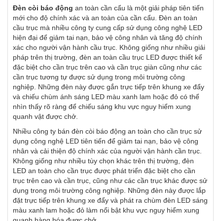
Đèn còi báo động
an toàn cần cẩu là một giải pháp tiên tiến
mới cho độ chính xác và an toàn của cần cẩu. Đèn an toàn
cầu trục mà nhiều công ty cung cấp sử dụng công nghệ LED
hiện đại để giảm tai nạn, bảo vệ công nhân và tăng độ chính
xác cho người vận hành cầu trục. Không giống như nhiều giải
pháp trên thị trường, đèn an toàn cầu trục LED được thiết kế
đặc biệt cho cần trục trên cao và cần trục giàn cũng như các
cần trục tương tự được sử dụng trong môi trường công
nghiệp. Những đèn này được gắn trực tiếp trên khung xe đẩy
và chiếu chùm ánh sáng LED màu xanh lam hoặc đỏ có thể
nhìn thấy rõ ràng để chiếu sáng khu vực nguy hiểm xung
quanh vật được chở.
Nhiều công ty bán đèn còi báo động an toàn cho cần trục sử
dụng công nghệ LED tiên tiến để giảm tai nạn, bảo vệ công
nhân và cải thiện độ chính xác của người vận hành cần trục.
Không giống như nhiều tùy chọn khác trên thị trường, đèn
LED an toàn cho cần trục được phát triển đặc biệt cho cần
trục trên cao và cần trục, cũng như các cần trục khác được sử
dụng trong môi trường công nghiệp. Những đèn này được lắp
đặt trực tiếp trên khung xe đẩy và phát ra chùm đèn LED sáng
màu xanh lam hoặc đỏ làm nổi bật khu vực nguy hiểm xung
quanh hàng hóa được chở.