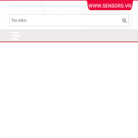
WWW.SENSORS.VN