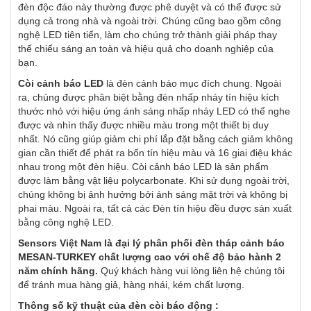
đèn độc đáo này thường được phê duyệt và có thể được sử
dụng cả trong nhà và ngoài trời. Chúng cũng bao gồm công
nghệ LED tiên tiến, làm cho chúng trở thành giải pháp thay
thế chiếu sáng an toàn và hiệu quả cho doanh nghiệp của
bạn.
Còi cảnh báo LED
là đèn cảnh báo mục đích chung. Ngoài
ra, chúng được phân biệt bằng đèn nhấp nháy tín hiệu kích
thước nhỏ với hiệu ứng ánh sáng nhấp nháy LED có thể nghe
được và nhìn thấy được nhiều màu trong một thiết bị duy
nhất. Nó cũng giúp giảm chi phí lắp đặt bằng cách giảm không
gian cần thiết để phát ra bốn tín hiệu màu và 16 giai điệu khác
nhau trong một đèn hiệu. Còi cảnh báo LED là sản phẩm
được làm bằng vật liệu polycarbonate. Khi sử dụng ngoài trời,
chúng không bị ảnh hưởng bởi ánh sáng mặt trời và không bị
phai màu. Ngoài ra, tất cả các Đèn tín hiệu đều được sản xuất
bằng công nghệ LED.
Sensors Việt Nam là đại lý phân phối đèn tháp cảnh báo
MESAN-TURKEY chất lượng cao với chế độ bảo hành 2
năm chính hãng.
Quý khách hàng vui lòng liên hệ chúng tôi
để tránh mua hàng giả, hàng nhái, kém chất lượng.
Thông số kỹ thuật của đèn còi báo động :