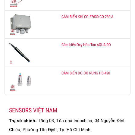
CẢM BIẾN KHÍ CO E2630-CO-230-A
Cảm biến Oxy Hòa Tan AQUA-DO
CẢM BIẾN ĐO ĐỘ RUNG HS-420
SENSORS VIỆT NAM
Trụ sở chính:
Tầng 03, Tòa nhà Indochina, 04 Nguyễn Đình
Chiểu, Phường Tân Định, Tp. Hồ Chí Minh.