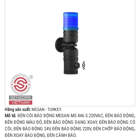
Hãng sản xuất:
MESAN - TURKEY.
Mô tả:
ĐÈN CÒI BÁO ĐỘNG MESAN MS 446.5.220VAC, ĐÈN BÁO ĐỘNG,
ĐÈN ĐỘNG MÀU ĐỎ, ĐÈN BÁO ĐỘNG DẠNG XOAY, ĐÈN BÁO ĐỘNG CÓ
CÒI, ĐÈN BÁO ĐỘNG 24V, ĐÈN BÁO ĐỘNG 220V, ĐÈN CHỚP BÁO ĐỘNG,
ĐÈN XOAY BÁO ĐỘNG, ĐÈN CẢNH BÁO.