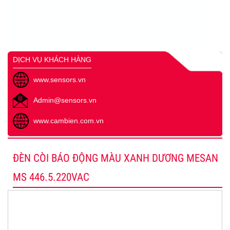
DỊCH VỤ KHÁCH HÀNG
www.sensors.vn
Admin@sensors.vn
www.cambien.com.vn
ĐÈN CÒI BÁO ĐỘNG MÀU XANH DƯƠNG MESAN
MS 446.5.220VAC