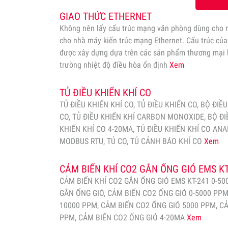
GIAO THỨC ETHERNET
Không nên lấy cấu trúc mạng văn phòng dùng cho n
cho nhà máy kiến trúc mạng Ethernet. Cấu trúc củ
được xây dựng dựa trên các sản phẩm thương mại 
trường nhiệt độ điều hòa ổn định
Xem
TỦ ĐIỀU KHIỂN KHÍ CO
TỦ ĐIỀU KHIẾN KHÍ CO, TỦ ĐIỀU KHIỂN CO, BỘ ĐIỀ
CO, TỦ ĐIỀU KHIẾN KHÍ CARBON MONOXIDE, BỘ ĐI
KHIẾN KHÍ CO 4-20MA, TỦ ĐIỀU KHIẾN KHÍ CO ANA
MODBUS RTU, TỦ CO, TỦ CẢNH BÁO KHÍ CO
Xem
CẢM BIẾN KHÍ CO2 GẮN ỐNG GIÓ EMS KT
CẢM BIẾN KHÍ CO2 GẮN ỐNG GIÓ EMS KT-241 0-50
GẮN ỐNG GIÓ, CẢM BIẾN CO2 ỐNG GIÓ 0-5000 PPM
10000 PPM, CẢM BIẾN CO2 ỐNG GIÓ 5000 PPM, C
PPM, CẢM BIẾN CO2 ỐNG GIÓ 4-20MA
Xem