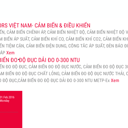
RS VIỆT NAM- CẢM BIẾN & ĐIỀU KHIỂN
ẾN, CẢM BIẾN CHÊNH ÁP, CẢM BIẾN NHIỆT ĐỘ, CẢM BIẾN NHIỆT ĐỘ 
M BIẾN ÁP SUẤT, CẢM BIẾN KHÍ CO, CẢM BIẾN KHÍ CO2, CẢM BIẾN KH
ẾN TIỆM CẬN, CẢM BIẾN ĐIỆN DUNG, CÔNG TẮC ÁP SUẤT, ĐÈN BÁO Đ
HÁP
Xem
IẾN ĐO ĐỘ ĐỤC DẢI ĐO 0-300 NTU
ẾN ĐO ĐỘ ĐỤC, CẢM BIẾN ĐO ĐỘ ĐỤC NƯỚC, CẢM BIẾN ĐO ĐỘ ĐỤC 3
ẢM BIẾN ĐO ĐỘ ĐỤC CHẤT LỎNG, CẢM BIẾN ĐO ĐỘ ĐỤC NƯỚC THẢI,
O ĐỘ ĐỤC,CẢM BIẾN ĐO ĐỘ ĐỤC DẢI ĐO 0-300 NTU METP-Ex
Xem
01.Feb.2016
Monday