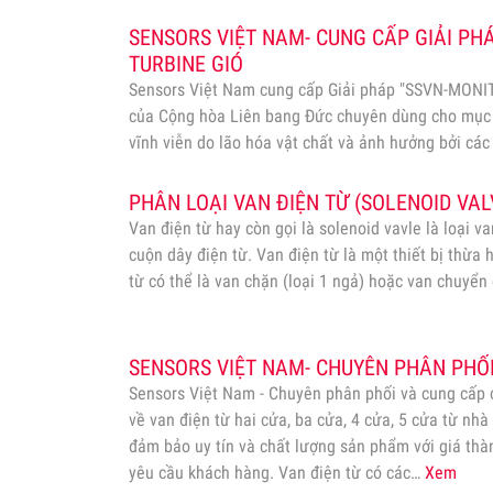
SENSORS VIỆT NAM- CUNG CẤP GIẢI PH
TURBINE GIÓ
Sensors Việt Nam cung cấp Giải pháp "SSVN-MONI
của Cộng hòa Liên bang Đức chuyên dùng cho mục 
vĩnh viễn do lão hóa vật chất và ảnh hưởng bởi các y
trọng cơ học). Đặc biệt dùng cho giám sát Cầu cản
PHÂN LOẠI VAN ĐIỆN TỪ (SOLENOID VAL
Van điện từ hay còn gọi là solenoid vavle là loại 
cuộn dây điện từ. Van điện từ là một thiết bị thừa 
từ có thể là van chặn (loại 1 ngả) hoặc van chuyển 
SENSORS VIỆT NAM- CHUYÊN PHÂN PHỐI
Sensors Việt Nam - Chuyên phân phối và cung cấp
về van điện từ hai cửa, ba cửa, 4 cửa, 5 cửa từ n
đảm bảo uy tín và chất lượng sản phẩm với giá thà
yêu cầu khách hàng. Van điện từ có các…
Xem