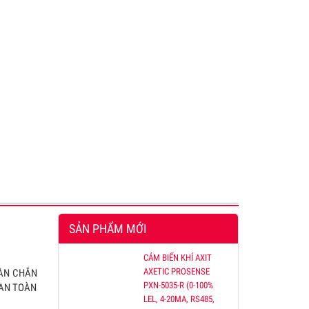
SẢN PHẨM MỚI
CẢM BIẾN KHÍ AXIT
AXETIC PROSENSE
MÀN CHẮN
PXN-5035-R (0-100%
 AN TOÀN
LEL, 4-20MA, RS485,