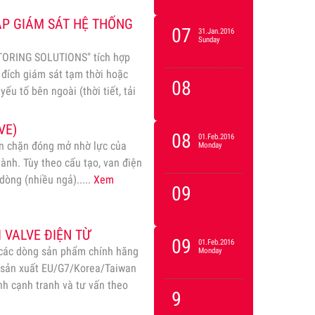
ÁP GIÁM SÁT HỆ THỐNG
07
31.Jan.2016
Sunday
TORING SOLUTIONS" tích hợp
đích giám sát tạm thời hoặc
08
ếu tố bên ngoài (thời tiết, tải
g, Cầu treo và…
Xem
VE)
08
01.Feb.2016
van chặn đóng mở nhờ lực của
Monday
hành. Tùy theo cấu tạo, van điện
dòng (nhiều ngả).....
Xem
09
 VALVE ĐIỆN TỪ
09
01.Feb.2016
 các dòng sản phẩm chính hãng
Monday
hà sản xuất EU/G7/Korea/Taiwan
nh cạnh tranh và tư vấn theo
9