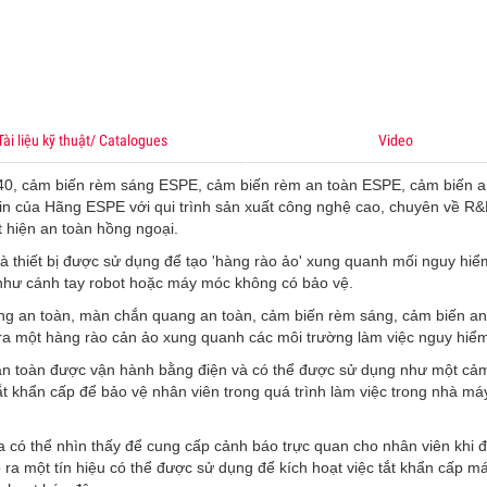
Tài liệu kỹ thuật/ Catalogues
Video
, cảm biến rèm sáng ESPE, cảm biến rèm an toàn ESPE, cảm biến a
in của Hãng ESPE với qui trình sản xuất công nghệ cao, chuyên về R&
 hiện an toàn hồng ngoại.
 thiết bị được sử dụng để tạo 'hàng rào ảo' xung quanh mối nguy hiể
như cánh tay robot hoặc máy móc không có bảo vệ.
g an toàn, màn chắn quang an toàn, cảm biến rèm sáng, cảm biến an
o ra một hàng rào cản ảo xung quanh các môi trường làm việc nguy hiể
n toàn được vận hành bằng điện và có thể được sử dụng như một cả
ắt khẩn cấp để bảo vệ nhân viên trong quá trình làm việc trong nhà má
a có thể nhìn thấy để cung cấp cảnh báo trực quan cho nhân viên khi 
 ra một tín hiệu có thể được sử dụng để kích hoạt việc tắt khẩn cấp 