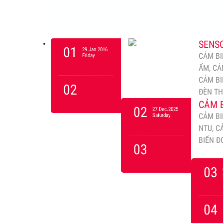
SENSO
01
29.Jan.2016
CẢM BI
Friday
ẨM, CẢ
CẢM BI
02
ĐÈN T
CẢM B
02
27.Dec.2025
CẢM BI
Saturday
NTU, C
BIẾN Đ
03
03
04