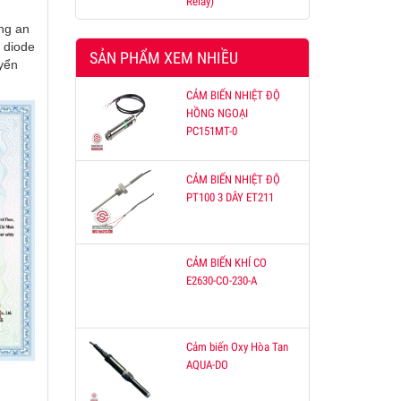
Relay)
ng an
 diode
SẢN PHẨM XEM NHIỀU
yển
CẢM BIẾN NHIỆT ĐỘ
HỒNG NGOẠI
PC151MT-0
CẢM BIẾN NHIỆT ĐỘ
PT100 3 DÂY ET211
CẢM BIẾN KHÍ CO
E2630-CO-230-A
Cảm biến Oxy Hòa Tan
AQUA-DO