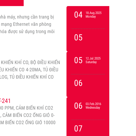
04
18.Aug.2025
hà máy, nhưng cần trang bị
Monday
a mạng Ethernet văn phòng
hóa được sử dụng trong môi
05
05
12.Jul.2025
U KHIẾN KHÍ CO, BỘ ĐIỀU KHIỂN
Saturday
ỀU KHIỂN CO 4-20MA, TỦ ĐIỀU
LOG, TỦ ĐIỀU KHIẾN KHÍ CO
06
-241
06
03.Feb.2016
00 PPM, CẢM BIẾN KHÍ CO2
Wednesday
, CẢM BIẾN CO2 ỐNG GIÓ 0-
ẢM BIẾN CO2 ỐNG GIÓ 10000
07