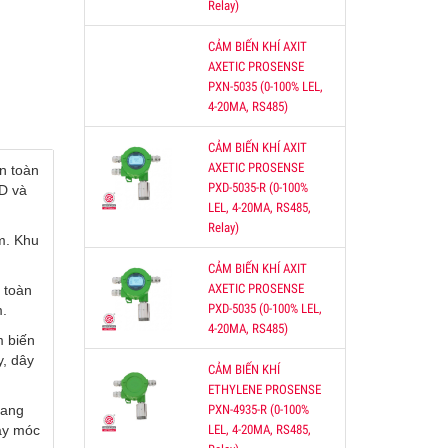
Relay)
CẢM BIẾN KHÍ AXIT
AXETIC PROSENSE
PXN-5035 (0-100% LEL,
4-20MA, RS485)
CẢM BIẾN KHÍ AXIT
AXETIC PROSENSE
n toàn
PXD-5035-R (0-100%
D và
LEL, 4-20MA, RS485,
Relay)
m. Khu
CẢM BIẾN KHÍ AXIT
AXETIC PROSENSE
 toàn
PXD-5035 (0-100% LEL,
m.
4-20MA, RS485)
m biến
y, dây
CẢM BIẾN KHÍ
ETHYLENE PROSENSE
đang
PXN-4935-R (0-100%
máy móc
LEL, 4-20MA, RS485,