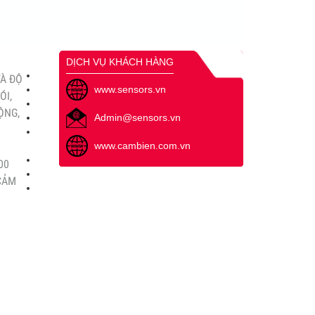
DỊCH VỤ KHÁCH HÀNG
VÀ ĐỘ
www.sensors.vn
ÓI,
ỘNG,
Admin@sensors.vn
www.cambien.com.vn
00
 CẢM