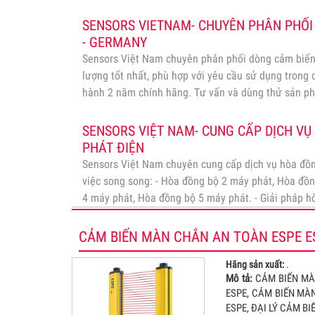
SENSORS VIETNAM- CHUYÊN PHÂN PHỐI
- GERMANY
Sensors Việt Nam chuyên phân phối dòng cảm biến
lượng tốt nhất, phù hợp với yêu cầu sử dụng trong
hành 2 năm chính hãng. Tư vấn và dùng thử sản p
sản xuất.
Xem
SENSORS VIỆT NAM- CUNG CẤP DỊCH V
PHÁT ĐIỆN
Sensors Việt Nam chuyên cung cấp dịch vụ hòa đồ
việc song song: - Hòa đồng bộ 2 máy phát, Hòa đồ
4 máy phát, Hòa đồng bộ 5 máy phát. - Giải pháp h
máy điện, Giải pháp hòa…
Xem
CẢM BIẾN MÀN CHẮN AN TOÀN ESPE E
Hãng sản xuất:
.
Mô tả:
CẢM BIẾN MÀN
ESPE, CẢM BIẾN MÀ
ESPE, ĐẠI LÝ CẢM B