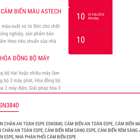
 CẢM BIẾN MÀU ASTECH
10
01.Feb.2016
Monday
 màu-xuất xứ từ Đức cho chất
 công nghiệp, sản phẩm bảo
10
hẩm theo tiêu chuẩn của nhà
Ụ HÒA ĐỒNG BỘ MÁY
ng bộ Hai hoặc nhiều máy làm
ng bộ 3 máy phát, Hòa đồng bộ
òa 2 máy điện, Giải pháp hòa 3
SN3840
 CHẮN AN TOÀN ESPE ESN3840, CẢM BIẾN AN TOÀN ESPE, CẢM BIẾN 
N CHẮN AN TOÀN ESPE, CẢM BIẾN RÈM SÁNG ESPE, CẢM BIẾN RÈM SÁNG
IẾN ESPE, NHÀ PHÂN PHỐI CẢM BIẾN ESPE