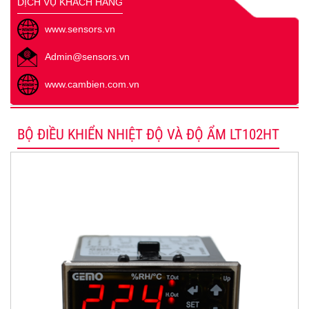
DỊCH VỤ KHÁCH HÀNG
www.sensors.vn
Admin@sensors.vn
www.cambien.com.vn
BỘ ĐIỀU KHIỂN NHIỆT ĐỘ VÀ ĐỘ ẨM LT102HT