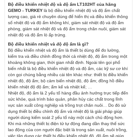
Bộ điều khiển nhiệt độ và độ ẩm LT102HT của hãng
GEMO - TURKEY
là bộ điều khiển nhiệt độ và độ ẩm chất
lượng cao, giá rẻ chuyên dùng để hiển thị và điều khiển thông
số nhiệt độ và độ ẩm không khí, giám sát nhiệt độ và độ ẩm
phòng, giám sát nhiệt độ và độ ẩm trong chăn nuôi, giám sát
nhiệt độ và độ ẩm lò ấp trứng.
Bộ điều khiển nhiệt và độ độ ẩm là gì?
Bộ điều khiển nhiệt và độ ẩm là thiết bị dùng để đo lường,
kiểm tra và điều chỉnh đồng thời cả nhiệt độ, độ ẩm trong một
khoảng không gian, thời gian nhất định. Ngoài tên gọi phổ
biến nhất là bộ điều khiển nhiệt độ và độ ẩm, các kỹ sư cơ khí
còn gọi chúng bằng nhiều cái tên khác như: thiết bị điều khiển
nhiệt độ, độ ẩm; bộ cảm biến nhiệt độ, độ ẩm; đồng hồ điều
khiển nhiệt độ độ ẩm; ẩm kế và nhiệt kế; …
Nhiệt độ, độ ẩm là 2 yếu tố hàng đầu ảnh hưởng trực tiếp đến
sức khỏe, quá trình bảo quản, phân hủy các chất trong lĩnh
vực sản xuất công nghiệp và trồng trọt chăn nuôi… Do đó sử
dụng thiết bị điều chỉnh độ ẩm và nhiệt độ là giải pháp giúp
người dùng kiểm soát 2 yếu tố này một cách chủ động hơn.
Khi mà những thiết bị điện tử tự động đang dần thay thế sức
lao động của con người đặc biệt là trong sản xuất, nuôi trồng,
việc tận dụng các thiết bị điều khiển nhiệt độ, độ ẩm sẽ giúp