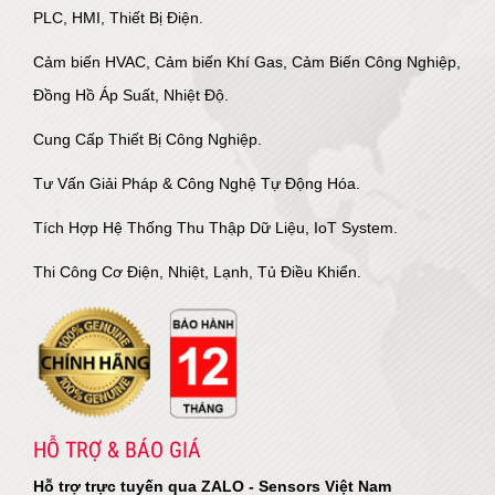
PLC, HMI, Thiết Bị Điện.
Cảm biến HVAC, Cảm biến Khí Gas, Cảm Biến Công Nghiệp,
Đồng Hồ Áp Suất, Nhiệt Độ.
Cung Cấp Thiết Bị Công Nghiệp.
Tư Vấn Giải Pháp & Công Nghệ Tự Động Hóa.
Tích Hợp Hệ Thống Thu Thập Dữ Liệu, IoT System.
Thi Công Cơ Điện, Nhiệt, Lạnh, Tủ Điều Khiển.
HỖ TRỢ & BÁO GIÁ
Hỗ trợ trực tuyến qua ZALO - Sensors Việt Nam