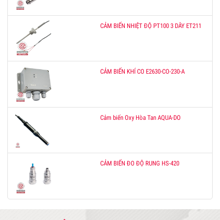
CẢM BIẾN NHIỆT ĐỘ PT100 3 DÂY ET211
CẢM BIẾN KHÍ CO E2630-CO-230-A
Cảm biến Oxy Hòa Tan AQUA-DO
CẢM BIẾN ĐO ĐỘ RUNG HS-420