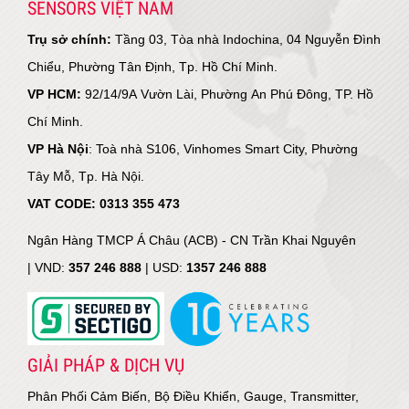
SENSORS VIỆT NAM
Trụ sở chính:
Tầng 03, Tòa nhà Indochina, 04 Nguyễn Đình
Chiểu, Phường Tân Định, Tp. Hồ Chí Minh.
VP HCM:
92/14/9A Vườn Lài, Phường An Phú Đông, TP. Hồ
Chí Minh.
VP Hà Nội
: Toà nhà S106, Vinhomes Smart City, Phường
Tây Mỗ, Tp. Hà Nội.
VAT CODE: 0313 355 473
Ngân Hàng TMCP Á Châu (ACB) - CN Trần Khai Nguyên
|
VND:
357 246 888
| USD:
1357 246 888
GIẢI PHÁP & DỊCH VỤ
Phân Phối Cảm Biến, Bộ Điều Khiển, Gauge, Transmitter,