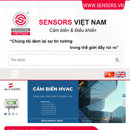
WWW.SENSORS.VN