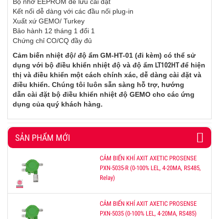
Bộ nhớ EEPROM để lưu cài đặt
Kết nối dễ dàng với các đầu nối plug-in
Xuất xứ GEMO/ Turkey
Bảo hành 12 tháng 1 đổi 1
Chứng chỉ CO/CQ đầy đủ
Cảm biến nhiệt độ/ độ ẩm
GM-HT-01 (đi kèm)
có thể sử
dụng với bộ điều khiển nhiệt độ và độ ẩm
LT102HT
để hiện
thị và điều khiển một cách chính xác, dễ dàng cài đặt và
điều khiển. Chúng tôi luôn sẵn sàng hỗ trợ, hướng
dẫn cài đặt bộ điều khiển nhiệt độ GEMO cho các ứng
dụng của quý khách hàng.
SẢN PHẨM MỚI
CẢM BIẾN KHÍ AXIT AXETIC PROSENSE
PXN-5035-R (0-100% LEL, 4-20MA, RS485,
Relay)
CẢM BIẾN KHÍ AXIT AXETIC PROSENSE
PXN-5035 (0-100% LEL, 4-20MA, RS485)