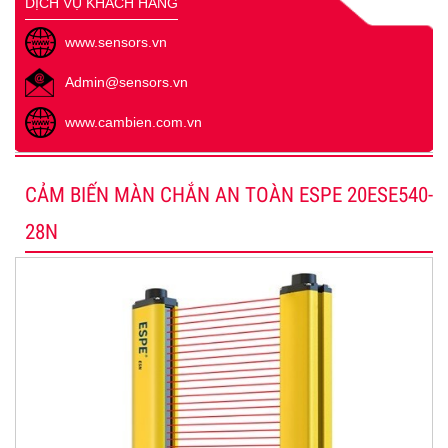
DỊCH VỤ KHÁCH HÀNG
www.sensors.vn
Admin@sensors.vn
www.cambien.com.vn
CẢM BIẾN MÀN CHẮN AN TOÀN ESPE 20ESE540-
28N