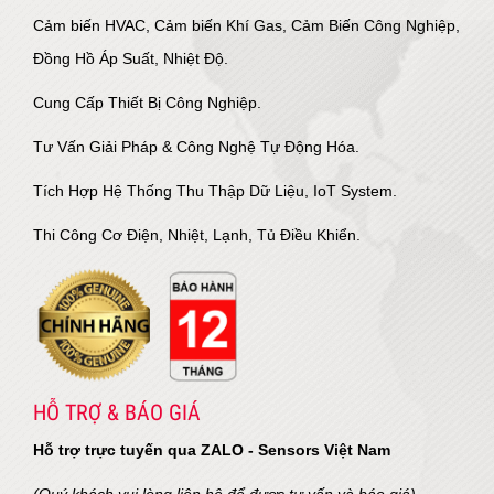
Cảm biến HVAC, Cảm biến Khí Gas, Cảm Biến Công Nghiệp,
Đồng Hồ Áp Suất, Nhiệt Độ.
Cung Cấp Thiết Bị Công Nghiệp.
Tư Vấn Giải Pháp & Công Nghệ Tự Động Hóa.
Tích Hợp Hệ Thống Thu Thập Dữ Liệu, IoT System.
Thi Công Cơ Điện, Nhiệt, Lạnh, Tủ Điều Khiển.
HỖ TRỢ & BÁO GIÁ
Hỗ trợ trực tuyến qua ZALO - Sensors Việt Nam
(Quý khách vui lòng liên hệ để được tư vấn và báo giá)