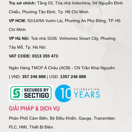
Trụ sở chính:
Tầng 03, Tòa nhà Indochina, 04 Nguyễn Đình
Chiểu, Phường Tân Định, Tp. Hồ Chí Minh.
VP HCM:
92/14/9A Vườn Lài, Phường An Phú Đông, TP. Hồ
Chí Minh.
VP Hà Nội
: Toà nhà S106, Vinhomes Smart City, Phường
Tây Mỗ, Tp. Hà Nội.
VAT CODE: 0313 355 473
Ngân Hàng TMCP Á Châu (ACB) - CN Trần Khai Nguyên
|
VND:
357 246 888
| USD:
1357 246 888
GIẢI PHÁP & DỊCH VỤ
Phân Phối Cảm Biến, Bộ Điều Khiển, Gauge, Transmitter,
PLC, HMI, Thiết Bị Điện.