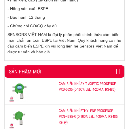
- Phụ kiện, cáp (tùy chọn khi đặt hàng)
- Hãng sản xuất ESPE
- Bảo hành 12 tháng
- Chứng chỉ CO/CQ đầy đủ
SENSORS VIỆT NAM là đại lý phân phối chính thức cảm biến
màn chắn an toàn ESPE tại Việt Nam. Quý khách hàng có nhu
cầu cảm biến ESPE xin vui lòng liên hệ Sensors Việt Nam để
được tư vấn và báo giá.
SẢN PHẨM MỚI
CẢM BIẾN KHÍ AXIT AXETIC PROSENSE
PXD-5035 (0-100% LEL, 4-20MA, RS485)
CẢM BIẾN KHÍ ETHYLENE PROSENSE
PXN-4935-R (0-100% LEL, 4-20MA, RS485,
Relay)