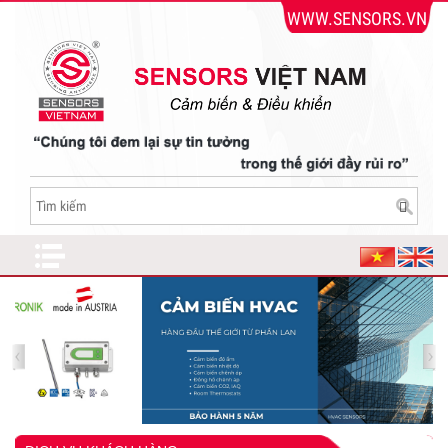
WWW.SENSORS.VN