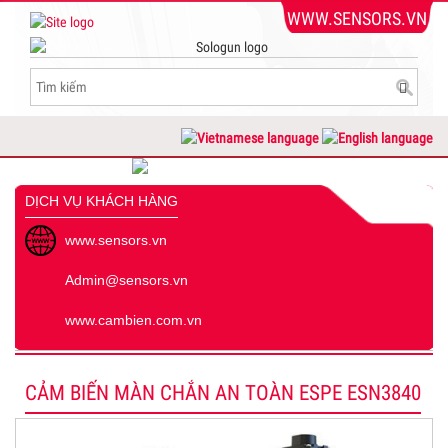
WWW.SENSORS.VN
DỊCH VỤ KHÁCH HÀNG
www.sensors.vn
Admin@sensors.vn
www.cambien.com.vn
CẢM BIẾN MÀN CHẮN AN TOÀN ESPE ESN3840