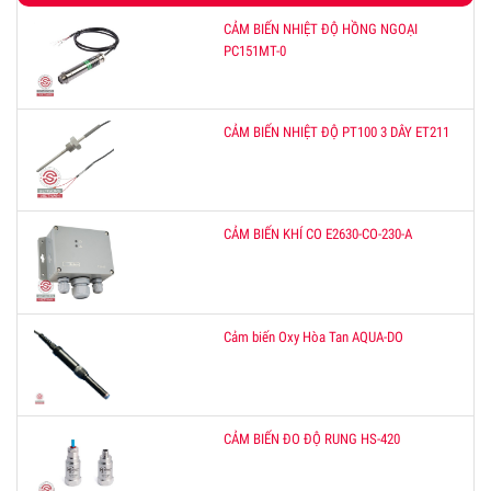
CẢM BIẾN NHIỆT ĐỘ HỒNG NGOẠI
PC151MT-0
CẢM BIẾN NHIỆT ĐỘ PT100 3 DÂY ET211
CẢM BIẾN KHÍ CO E2630-CO-230-A
Cảm biến Oxy Hòa Tan AQUA-DO
CẢM BIẾN ĐO ĐỘ RUNG HS-420