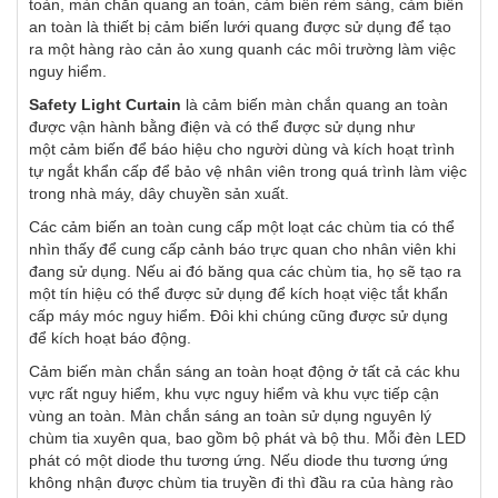
toàn, màn chắn quang an toàn, cảm biến rèm sáng, cảm biến
an toàn là thiết bị cảm biến lưới quang được sử dụng để tạo
ra một hàng rào cản ảo xung quanh các môi trường làm việc
nguy hiểm.
Safety Light Curtain
là cảm biến màn chắn quang an toàn
được vận hành bằng điện và có thể được sử dụng như
một cảm biến để báo hiệu cho người dùng và kích hoạt trình
tự ngắt khẩn cấp để bảo vệ nhân viên trong quá trình làm việc
trong nhà máy, dây chuyền sản xuất.
Các cảm biến an toàn cung cấp một loạt các chùm tia có thể
nhìn thấy để cung cấp cảnh báo trực quan cho nhân viên khi
đang sử dụng. Nếu ai đó băng qua các chùm tia, họ sẽ tạo ra
một tín hiệu có thể được sử dụng để kích hoạt việc tắt khẩn
cấp máy móc nguy hiểm. Đôi khi chúng cũng được sử dụng
để kích hoạt báo động.
Cảm biến màn chắn sáng an toàn hoạt động ở tất cả các khu
vực rất nguy hiểm, khu vực nguy hiểm và khu vực tiếp cận
vùng an toàn. Màn chắn sáng an toàn sử dụng nguyên lý
chùm tia xuyên qua, bao gồm bộ phát và bộ thu. Mỗi đèn LED
phát có một diode thu tương ứng. Nếu diode thu tương ứng
không nhận được chùm tia truyền đi thì đầu ra của hàng rào