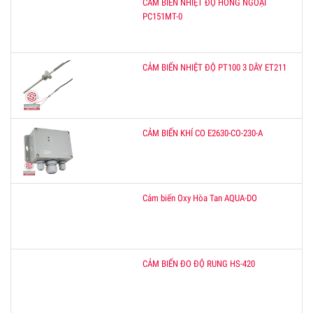
CẢM BIẾN NHIỆT ĐỘ HỒNG NGOẠI
PC151MT-0
CẢM BIẾN NHIỆT ĐỘ PT100 3 DÂY ET211
CẢM BIẾN KHÍ CO E2630-CO-230-A
Cảm biến Oxy Hòa Tan AQUA-DO
CẢM BIẾN ĐO ĐỘ RUNG HS-420