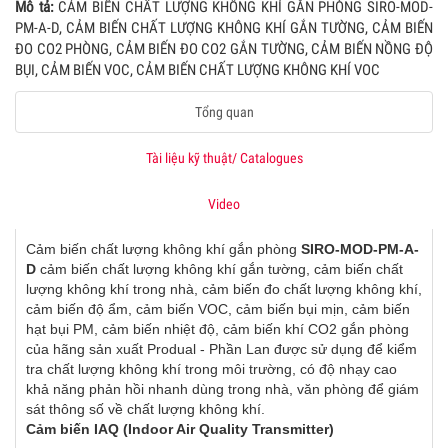
Mô tả:
CẢM BIẾN CHẤT LƯỢNG KHÔNG KHÍ GẮN PHÒNG SIRO-MOD-
PM-A-D, CẢM BIẾN CHẤT LƯỢNG KHÔNG KHÍ GẮN TƯỜNG, CẢM BIẾN
ĐO CO2 PHÒNG, CẢM BIẾN ĐO CO2 GẮN TƯỜNG, CẢM BIẾN NỒNG ĐỘ
BỤI, CẢM BIẾN VOC, CẢM BIẾN CHẤT LƯỢNG KHÔNG KHÍ VOC
Tổng quan
Tài liệu kỹ thuật/ Catalogues
Video
Cảm biến chất lượng không khí gắn phòng
SIRO-MOD-PM-A-
D
cảm biến chất lượng không khí gắn tường, cảm biến chất
lượng không khí trong nhà, cảm biến đo chất lượng không khí,
cảm biến độ ẩm, cảm biến VOC, cảm biến bụi mịn, cảm biến
hạt bụi PM, cảm biến nhiệt độ, cảm biến khí CO2 gắn phòng
của hãng sản xuất Produal - Phần Lan được sử dụng để kiểm
tra chất lượng không khí trong môi trường, có độ nhạy cao
khả năng phản hồi nhanh dùng trong nhà, văn phòng để giám
sát thông số về chất lượng không khí.
Cảm biến IAQ (Indoor Air Quality Transmitter)