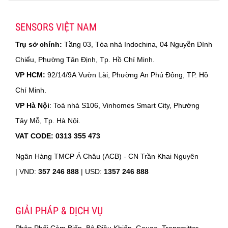
SENSORS VIỆT NAM
Trụ sở chính:
Tầng 03, Tòa nhà Indochina, 04 Nguyễn Đình
Chiểu, Phường Tân Định, Tp. Hồ Chí Minh.
VP HCM:
92/14/9A Vườn Lài, Phường An Phú Đông, TP. Hồ
Chí Minh.
VP Hà Nội
: Toà nhà S106, Vinhomes Smart City, Phường
Tây Mỗ, Tp. Hà Nội.
VAT CODE: 0313 355 473
Ngân Hàng TMCP Á Châu (ACB) - CN Trần Khai Nguyên
|
VND:
357 246 888
| USD:
1357 246 888
GIẢI PHÁP & DỊCH VỤ
Phân Phối Cảm Biến, Bộ Điều Khiển, Gauge, Transmitter,