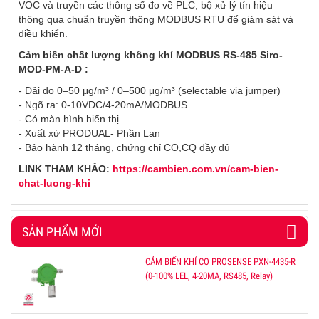
VOC và truyền các thông số đo về PLC, bộ xử lý tín hiệu
thông qua chuẩn truyền thông MODBUS RTU để giám sát và
điều khiển.
Cảm biến chất lượng không khí MODBUS RS-485 Siro-
MOD-PM-A-D :
- Dải đo 0–50 μg/m³ / 0–500 μg/m³ (selectable via jumper)
- Ngõ ra: 0-10VDC/4-20mA/MODBUS
- Có màn hình hiển thị
- Xuất xứ PRODUAL- Phần Lan
- Bảo hành 12 tháng, chứng chỉ CO,CQ đầy đủ
LINK THAM KHẢO:
https://cambien.com.vn/cam-bien-
chat-luong-khi
SẢN PHẨM MỚI
CẢM BIẾN KHÍ CO PROSENSE PXN-4435-R
(0-100% LEL, 4-20MA, RS485, Relay)