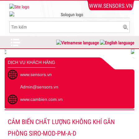
WWW.SENSORS.VN
DỊCH VỤ KHÁCH HÀNG
www.sensors.vn
Admin@sensors.vn
www.cambien.com.vn
CẢM BIẾN CHẤT LƯỢNG KHÔNG KHÍ GẮN
PHÒNG SIRO-MOD-PM-A-D