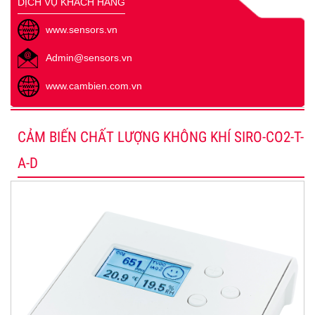
DỊCH VỤ KHÁCH HÀNG
www.sensors.vn
Admin@sensors.vn
www.cambien.com.vn
CẢM BIẾN CHẤT LƯỢNG KHÔNG KHÍ SIRO-CO2-T-
A-D