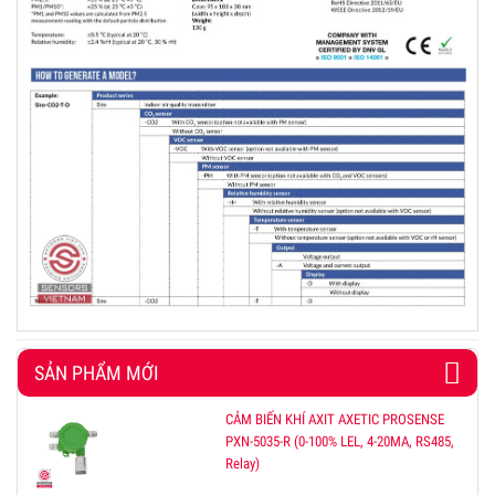
SẢN PHẨM MỚI
CẢM BIẾN KHÍ AXIT AXETIC PROSENSE
PXN-5035-R (0-100% LEL, 4-20MA, RS485,
Relay)