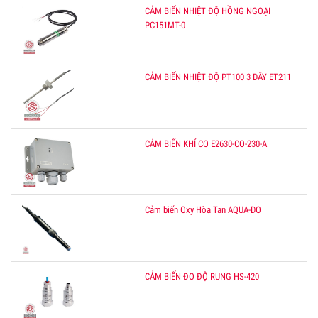
CẢM BIẾN NHIỆT ĐỘ HỒNG NGOẠI
PC151MT-0
CẢM BIẾN NHIỆT ĐỘ PT100 3 DÂY ET211
CẢM BIẾN KHÍ CO E2630-CO-230-A
Cảm biến Oxy Hòa Tan AQUA-DO
CẢM BIẾN ĐO ĐỘ RUNG HS-420