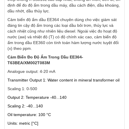
định để đo độ ẩm trong dầu máy, dầu cách điện, dầu khoáng,
dầu nhớt, dầu thủy lực.
Cảm biến độ ẩm dầu EE364 chuyên dùng cho việc giám sát
đáng tin cậy độ ẩm trong các loại dầu bôi trơn, thủy lực và
cách nhiệt cũng như nhiên liệu diesel. Ngoài việc đo hoạt độ
nước (aw) và nhiệt độ (T) có độ chính xác cao, cảm biến độ
ẩm trong dầu EE360 còn tính toán hàm lượng nước tuyệt đối
(x) theo ppm.
Cảm Biến Đo Độ Ẩm Trong Dầu EE364-
T63BEA/XM002T083M
Analogue output: 4-20 mA
Transmitter Output 1: Water content in mineral transformer oil
Scaling 1: 0-500
Output 2: Temperature -40...140
Scaling 2: -40...140
Oil temperature: 100 °C
Units: metric [°C]