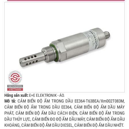
Hãng sản xuất:
E+E ELEKTRONIK - ÁO.
Mô tả:
CẢM BIẾN ĐỘ ẨM TRONG DẦU EE364-T63BEA/Xm002T083M,
CẢM BIẾN ĐỘ ẨM TRONG DẦU EE364, CẢM BIẾN ĐỘ ẨM DẦU MÁY
PHÁT, CẢM BIẾN ĐỘ ẨM DẦU CÁCH ĐIỆN, CẢM BIẾN ĐỘ ẨM TRONG
DẦU THỦY LỰC, CẢM BIẾN ĐO ĐỘ ẨM DẦU MÁY, CẢM BIẾN ĐỘ ẨM DẦU
KHOÁNG, CẢM BIẾN ĐỘ ẨM DẦU DIESEL, CẢM BIẾN ĐỘ ẨM DẦU NHỚT.