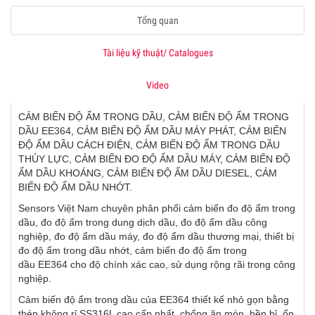
Tổng quan
Tài liệu kỹ thuật/ Catalogues
Video
CẢM BIẾN ĐỘ ẨM TRONG DẦU, CẢM BIẾN ĐỘ ẨM TRONG
DẦU EE364, CẢM BIẾN ĐỘ ẨM DẦU MÁY PHÁT, CẢM BIẾN
ĐỘ ẨM DẦU CÁCH ĐIỆN, CẢM BIẾN ĐỘ ẨM TRONG DẦU
THỦY LỰC, CẢM BIẾN ĐO ĐỘ ẨM DẦU MÁY, CẢM BIẾN ĐỘ
ẨM DẦU KHOÁNG, CẢM BIẾN ĐỘ ẨM DẦU DIESEL, CẢM
BIẾN ĐỘ ẨM DẦU NHỚT.
Sensors Việt Nam chuyên phân phối cảm biến đo độ ẩm trong
dầu, đo độ ẩm trong dung dịch dầu, đo độ ẩm dầu công
nghiệp, đo độ ẩm dầu máy, đo độ ẩm dầu thương mại, thiết bị
đo độ ẩm trong dầu nhớt, cảm biến đo độ ẩm trong
dầu EE364 cho độ chính xác cao, sử dụng rộng rãi trong công
nghiệp.
Cảm biến độ ẩm trong dầu của EE364 thiết kế nhỏ gọn bằng
thép không rỉ SS316L cao cấp nhất, chống ăn mòn, bền bỉ, ổn