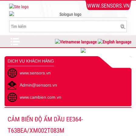
WWW.SENSORS.VN
DỊCH VỤ KHÁCH HÀNG
www.sensors.vn
Admin@sensors.vn
www.cambien.com.vn
CẢM BIẾN ĐỘ ẨM DẦU EE364-
T63BEA/XM002T083M