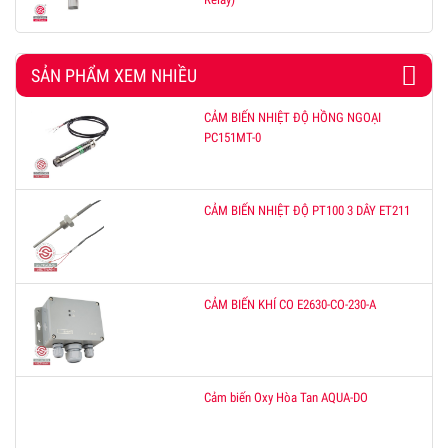
SẢN PHẨM XEM NHIỀU
CẢM BIẾN NHIỆT ĐỘ HỒNG NGOẠI
PC151MT-0
CẢM BIẾN NHIỆT ĐỘ PT100 3 DÂY ET211
CẢM BIẾN KHÍ CO E2630-CO-230-A
Cảm biến Oxy Hòa Tan AQUA-DO