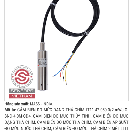
Hãng sản xuất:
MASS - INDIA.
Mô tả:
CẢM BIẾN ĐO MỨC DẠNG THẢ CHÌM LT11-42-050-0/2 mWc-O-
SNC-4.0M-CD4, CẢM BIẾN ĐO MỨC THỦY TĨNH, CẢM BIẾN ĐO MỨC
DẠNG THẢ CHÌM, CẢM BIẾN ĐO MỨC THẢ CHÌM, CẢM BIẾN ÁP SUẤT
ĐO MỨC NƯỚC THẢ CHÌM, CẢM BIẾN ĐO MỨC THẢ CHÌM 2 MÉT LT11