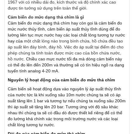
1967 với có nhiều dải đo, kích thước và độ chính xác cao
được tin tưởng sử dụng trên toàn thế giới.
Cảm biến đo mức dạng thả chìm là gì
Cảm biến đo mức dạng thả chìm hay còn gọi là cảm biến đo
mức nước thủy tĩnh, cảm biến áp suất thủy tĩnh dùng để đo
lường liên tục mực nước hay các loại chất lỏng tương tự nước
hay của
một chất lỏng nào trong bình chứa, hồ chứa đều tạo
áp suất lên đáy bình, đáy hồ. Việc đo áp suất tại điểm đó cho
phép chúng ta tính toán được mức cao của bồn chứa nước,
hồ nước.
Chiều cao mực nước tối đa mà dòng cảm biến này
có thể đo lên đến 200m và thường sẽ có tín hiệu ngõ ra dạng
tuyến tính analog 4-20 mA.
Nguyên lý hoạt động của cảm biến đo mức thả chìm
Cảm biến sẽ hoạt động dựa vào nguyên lý áp suất thủy tĩnh
của nước tức là khi xuống sâu 10m nước chúng ta sẽ có áp
suất tăng lên 1 bar và tương tự nếu chúng ta xuống sâu 200m
thì áp suất sẽ tăng lên 20 bar. Tương ứng với độ sâu khác
nhau thì chúng ta sẽ có đầu dò được thiết kế riêng để có thể
đo lường khá chính xác trong môi trường nước và các loại
chất lỏng tương tự nước.
Dải đo của cảm biến đo mức thả chìm