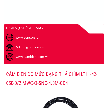
DỊCH VỤ KHÁCH HÀNG
www.sensors.vn
Admin@sensors.vn
www.cambien.com.vn
CẢM BIẾN ĐO MỨC DẠNG THẢ CHÌM LT11-42-
050-0/2 MWC-O-SNC-4.0M-CD4