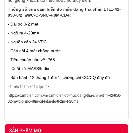
hồ, giếng khoan, đo mức nước hồ thủy điện.
Thông số của cảm biến đo mức dạng thả chìm LT11-42-
050-0/2 mWC-O-SNC-4.0M-CD4:
- Dải đo 0-2 mét
- Ngõ ra 4-20mA
- Nguồn cấp 24 VDC
- Cáp dài 4 mét chống nước
- Tiêu chuẩn bảo vệ IP68
- Xuất xứ MASS/India
- Bảo hành 12 tháng 1 đổi 1, chứng chỉ CO/CQ đầy đủ.
Tài liệu tham khảo tại link:
https://cambien.com.vn/cam-bien-do-muc-dang-tha-chim-lt11-42-050-
02-mwc-o-snc-40m-cd4-dai-do-0-2m-4-20ma
SẢN PHẨM MỚI