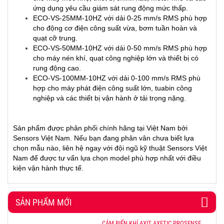
ứng dụng yêu cầu giám sát rung động mức thấp.
ECO-VS-25MM-10HZ với dải 0-25 mm/s RMS phù hợp
cho động cơ điện công suất vừa, bơm tuần hoàn và
quạt cỡ trung.
ECO-VS-50MM-10HZ với dải 0-50 mm/s RMS phù hợp
cho máy nén khí, quạt công nghiệp lớn và thiết bị có
rung động cao.
ECO-VS-100MM-10HZ với dải 0-100 mm/s RMS phù
hợp cho máy phát điện công suất lớn, tuabin công
nghiệp và các thiết bị vận hành ở tải trọng nặng.
Sản phẩm được phân phối chính hãng tại Việt Nam bởi
Sensors Việt Nam. Nếu bạn đang phân vân chưa biết lựa
chọn mẫu nào, liên hệ ngay với đội ngũ kỹ thuật Sensors Việt
Nam để được tư vấn lựa chọn model phù hợp nhất với điều
kiện vận hành thực tế.
SẢN PHẨM MỚI
CẢM BIẾN KHÍ AXIT AXETIC PROSENSE