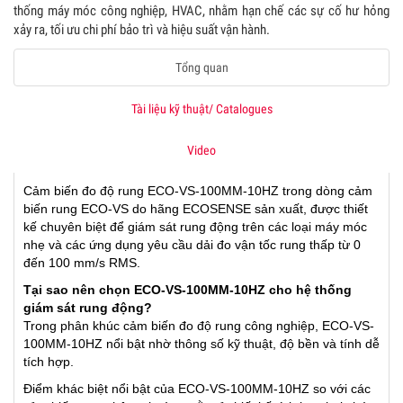
thống máy móc công nghiệp, HVAC, nhằm hạn chế các sự cố hư hỏng
xảy ra, tối ưu chi phí bảo trì và hiệu suất vận hành.
Tổng quan
Tài liệu kỹ thuật/ Catalogues
Video
​Cảm biến đo độ rung ECO-VS-100MM-10HZ trong dòng cảm
biến rung ECO-VS do hãng ECOSENSE sản xuất, được thiết
kế chuyên biệt để giám sát rung động trên các loại máy móc
nhẹ và các ứng dụng yêu cầu dải đo vận tốc rung thấp từ 0
đến 100 mm/s RMS.
Tại sao nên chọn ECO-VS-100MM-10HZ cho hệ thống
giám sát rung động?
Trong phân khúc cảm biến đo độ rung công nghiệp, ECO-VS-
100MM-10HZ nổi bật nhờ thông số kỹ thuật, độ bền và tính dễ
tích hợp.
Điểm khác biệt nổi bật của ECO-VS-100MM-10HZ so với các