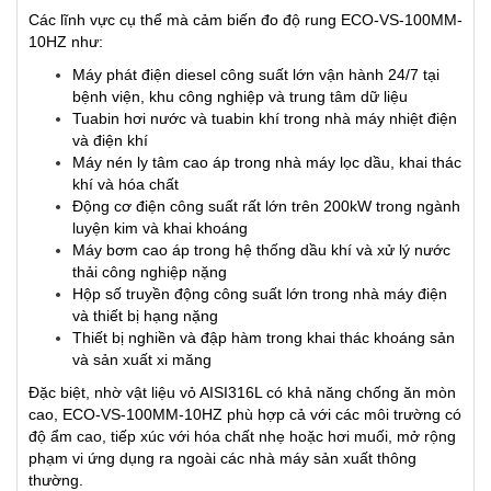
Các lĩnh vực cụ thể mà cảm biến đo độ rung
ECO-VS-100MM-
10HZ
như:
Máy phát điện diesel công suất lớn vận hành 24/7 tại
bệnh viện, khu công nghiệp và trung tâm dữ liệu
Tuabin hơi nước và tuabin khí trong nhà máy nhiệt điện
và điện khí
Máy nén ly tâm cao áp trong nhà máy lọc dầu, khai thác
khí và hóa chất
Động cơ điện công suất rất lớn trên 200kW trong ngành
luyện kim và khai khoáng
Máy bơm cao áp trong hệ thống dầu khí và xử lý nước
thải công nghiệp nặng
Hộp số truyền động công suất lớn trong nhà máy điện
và thiết bị hạng nặng
Thiết bị nghiền và đập hàm trong khai thác khoáng sản
và sản xuất xi măng
Đặc biệt, nhờ vật liệu vỏ AISI316L có khả năng chống ăn mòn
cao, ECO-VS-100MM-10HZ phù hợp cả với các môi trường có
độ ẩm cao, tiếp xúc với hóa chất nhẹ hoặc hơi muối, mở rộng
phạm vi ứng dụng ra ngoài các nhà máy sản xuất thông
thường.