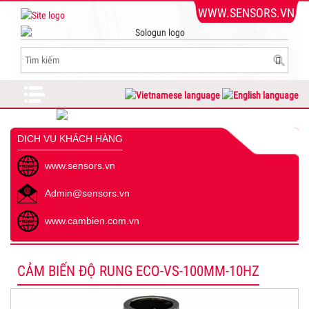
WWW.SENSORS.VN
DỊCH VỤ KHÁCH HÀNG
www.sensors.vn
Admin@sensors.vn
www.cambien.com.vn
CẢM BIẾN ĐỘ RUNG ECO-VS-100MM-10HZ