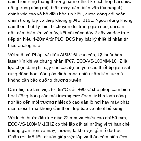
cảm biến rung thông thường nằm ở thiết kế tích hợp hai chức
năng trong cùng một thân máy: cảm biến vận tốc rung độ
chính xác cao và bộ điều hòa tín hiệu, được đóng gói hoàn
chỉnh trong lớp vỏ thép không gỉ AISI 316L. Người dùng không
cần thêm bất kỳ thiết bị chuyển đổi trung gian nào, chỉ cần
gắn cảm biến lên vỏ máy, kết nối vòng dây 2 dây và đọc trực
tiếp tín hiệu 4-20mA từ PLC, DCS hay bất kỳ thiết bị nhận tín
hiệu analog nào.
Với xuất xứ Pháp, vật liệu AISI316L cao cấp, kỹ thuật hàn
laser kín khí và chứng nhận IP67, ECO-VS-100MM-10HZ là
lựa chọn đáng tin cậy cho các dự án yêu cầu thiết bị giám sát
rung động hoạt động ổn định trong nhiều năm liên tục mà
không cần bảo dưỡng thường xuyên.
Dải nhiệt độ làm việc từ -55°C đến +90°C cho phép cảm biến
hoạt động trong các môi trường cực đoan từ kho lạnh công
nghiệp đến môi trường nhiệt độ cao gần lò hơi hay máy phát
điện diesel, mà không cần thêm lớp bảo vệ nhiệt bổ sung.
Với kích thước đầu lục giác 22 mm và chiều cao chỉ 50 mm,
ECO-VS-100MM-10HZ có thể lắp đặt tại những vị trí hạn chế
không gian trên vỏ máy, thường là khu vực gần ổ đỡ trục.
Chân ren M8 tiêu chuẩn giúp việc lắp và tháo cảm biến đơn