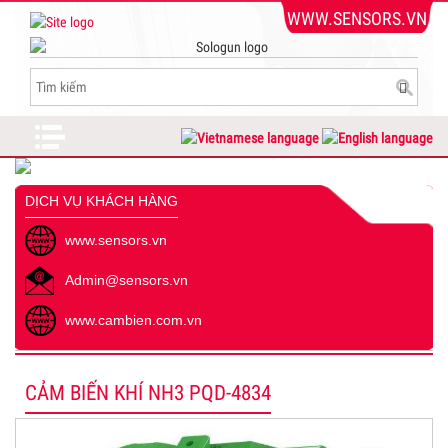
WWW.SENSORS.VN
DỊCH VỤ KHÁCH HÀNG
www.sensors.vn
Admin@sensors.vn
www.cambien.com.vn
CẢM BIẾN KHÍ NH3 PQD-4834