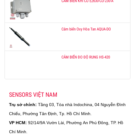
CẢM BIẾN KHÍ CO E2630-CO-230-A
Cảm biến Oxy Hòa Tan AQUA-DO
CẢM BIẾN ĐO ĐỘ RUNG HS-420
SENSORS VIỆT NAM
Trụ sở chính:
Tầng 03, Tòa nhà Indochina, 04 Nguyễn Đình
Chiểu, Phường Tân Định, Tp. Hồ Chí Minh.
VP HCM:
92/14/9A Vườn Lài, Phường An Phú Đông, TP. Hồ
Chí Minh.