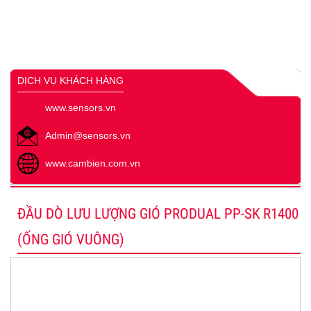
DỊCH VỤ KHÁCH HÀNG
www.sensors.vn
Admin@sensors.vn
www.cambien.com.vn
ĐẦU DÒ LƯU LƯỢNG GIÓ PRODUAL PP-SK R1400
(ỐNG GIÓ VUÔNG)