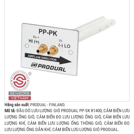
Hãng sản xuất:
PRODUAL - FINLAND.
Mô tả:
ĐẦU DÒ LƯU LƯỢNG GIÓ PRODUAL PP-SK R1400, CẢM BIẾN LƯU
LƯỢNG ỐNG GIÓ, CẢM BIẾN ĐO LƯU LƯỢNG ỐNG GIÓ, CẢM BIẾN LƯU
LƯỢNG KHÍ, CẢM BIẾN LƯU LƯỢNG ỐNG THÔNG GIÓ, CẢM BIẾN ĐO
LƯU LƯỢNG ỐNG DẪN KHÍ, CẢM BIẾN LƯU LƯỢNG GIÓ PRODUAL.