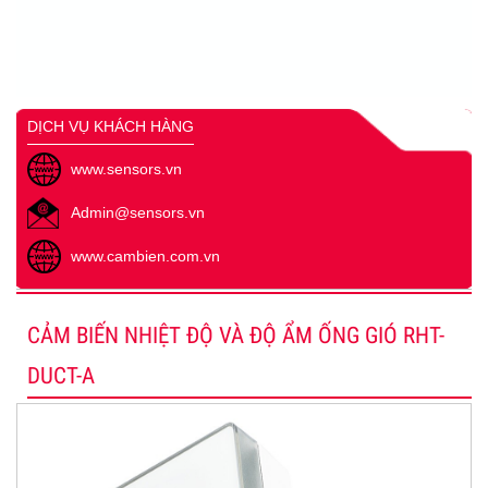
DỊCH VỤ KHÁCH HÀNG
www.sensors.vn
Admin@sensors.vn
www.cambien.com.vn
CẢM BIẾN NHIỆT ĐỘ VÀ ĐỘ ẨM ỐNG GIÓ RHT-
DUCT-A