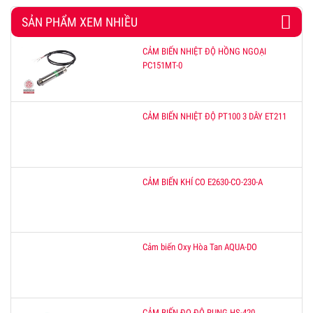
SẢN PHẨM XEM NHIỀU
CẢM BIẾN NHIỆT ĐỘ HỒNG NGOẠI
PC151MT-0
CẢM BIẾN NHIỆT ĐỘ PT100 3 DÂY ET211
CẢM BIẾN KHÍ CO E2630-CO-230-A
Cảm biến Oxy Hòa Tan AQUA-DO
CẢM BIẾN ĐO ĐỘ RUNG HS-420