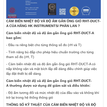
CẢM BIẾN NHIỆT ĐỘ VÀ ĐỘ ẨM GẮN ỐNG GIÓ RHT-DUCT-
A CỦA HÃNG HK INSTRUMENTS/ PHẦN LAN ?
Cảm biến nhiệt độ và độ ẩm gắn ống gió RHT-DUCT-A
bao gồm:
- Đầu ra riêng biệt cho từng thông số đo (rH và T)
- Tính năng bù đắp cho phép hiệu chuẩn trường cho từng
tham số đo (rH, T)
- Cảm biến nhiệt độ và độ ẩm gắn ống gió RHT-DUCT-A có
nắp không vặn và mặt bích lắp dễ dàng điều chỉnh giúp việc
lắp đặt thiết bị dễ dàng.
Cảm biến nhiệt độ và độ ẩm gắn ống gió RHT-DUCT-
A thường được sử dụng để giám sát và điều khiển:
- Độ ẩm tương đối và mức nhiệt độ của đầu vào và không khí
trở lại trong hệ thống thông gió
THÔNG SỐ KỸ THUẬT CỦA CẢM BIẾN NHIỆT ĐỘ VÀ ĐỘ