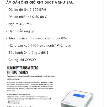
ẨM GẮN ỐNG GIÓ RHT-DUCT-A NHƯ SAU:
- Dải đo độ ẩm 0-100%RH
- Dải đo nhiệt độ 0-50 độ C
- Ngõ ra 4-20mA
- Dạng gắn ống gió
- Tiêu chuẩn chống nước chống bụi IP54
- Hãng sản xuất HK Instruments/ Phần Lan
- Bảo hành 24 tháng 1 đổi 1
- Chứng chỉ CO/CQ