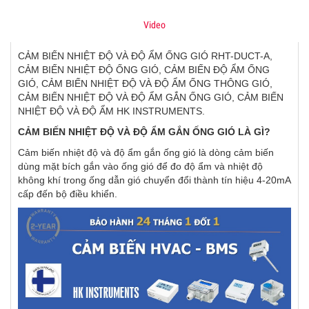
Video
CẢM BIẾN NHIỆT ĐỘ VÀ ĐỘ ẨM ỐNG GIÓ RHT-DUCT-A,
CẢM BIẾN NHIỆT ĐỘ ỐNG GIÓ, CẢM BIẾN ĐỘ ẨM ỐNG
GIÓ, CẢM BIẾN NHIỆT ĐỘ VÀ ĐỘ ẨM ỐNG THÔNG GIÓ,
CẢM BIẾN NHIỆT ĐỘ VÀ ĐỘ ẨM GẮN ỐNG GIÓ, CẢM BIẾN
NHIỆT ĐỘ VÀ ĐỘ ẨM HK INSTRUMENTS.
CẢM BIẾN NHIỆT ĐỘ VÀ ĐỘ ẨM GẮN ỐNG GIÓ LÀ GÌ?
Cảm biến nhiệt độ và độ ẩm gắn ống gió là dòng cảm biến
dùng mặt bích gắn vào ống gió
để đo độ ẩm và nhiệt độ
không khí trong ống dẫn gió chuyển đổi thành tín hiệu 4-20mA
cấp đến bộ điều khiển.