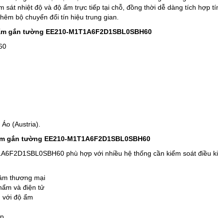
át nhiệt độ và độ ẩm trực tiếp tại chỗ, đồng thời dễ dàng tích hợp tí
RS VIỆT NAM- CUNG CẤP GIẢI PHÁP GIÁM SÁT HỆ TH
êm bộ chuyển đổi tín hiệu trung gian.
NE GIÓ
độ ẩm gắn tường EE210-M1T1A6F2D1SBL0SBH60
s Việt Nam cung cấp Giải pháp "SSVN-MONITORING SOLUTIONS" tích 
ng hòa Liên bang Đức chuyên dùng cho mục đích giám sát tạm thời h
60
ễn do lão hóa vật chất và ảnh hưởng bởi các yếu tố bên ngoài (thời tiết
ơ học). Đặc biệt dùng cho giám sát Cầu cảng, Cầu treo và…
Xem
Áo (Austria).
ộ ẩm gắn tường EE210-M1T1A6F2D1SBL0SBH60
A6F2D1SBL0SBH60 phù hợp với nhiều hệ thống cần kiểm soát điều k
tâm thương mại
hẩm và điện tử
 với độ ẩm
ệp