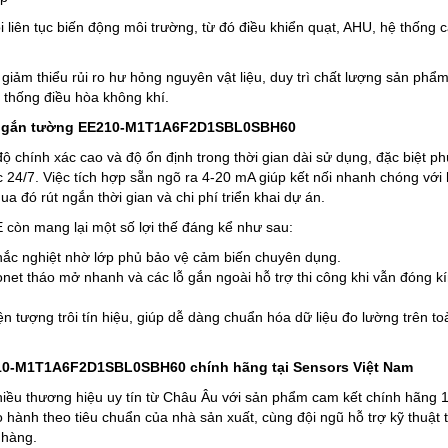
i liên tục biến động môi trường, từ đó điều khiển quạt, AHU, hệ thống
 giảm thiểu rủi ro hư hỏng nguyên vật liệu, duy trì chất lượng sản phẩ
ệ thống điều hòa không khí.
 ẩm gắn tường EE210-M1T1A6F2D1SBL0SBH60
chính xác cao và độ ổn định trong thời gian dài sử dụng, đặc biệt p
c 24/7. Việc tích hợp sẵn ngõ ra 4-20 mA giúp kết nối nhanh chóng với
ua đó rút ngắn thời gian và chi phí triển khai dự án.
 còn mang lại một số lợi thế đáng kể như sau:
hắc nghiệt nhờ lớp phủ bảo vệ cảm biến chuyên dụng.
yonet tháo mở nhanh và các lỗ gắn ngoài hỗ trợ thi công khi vẫn đóng k
hiện tượng trôi tín hiệu, giúp dễ dàng chuẩn hóa dữ liệu đo lường trên t
210-M1T1A6F2D1SBL0SBH60 chính hãng tại Sensors Việt Nam
hiều thương hiệu uy tín từ Châu Âu với sản phẩm cam kết chính hãng 
hành theo tiêu chuẩn của nhà sản xuất, cùng đội ngũ hỗ trợ kỹ thuật 
 hàng.