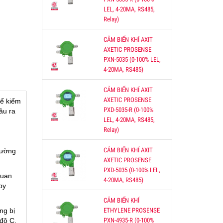
LEL, 4-20MA, RS485,
Relay)
bị
g
CẢM BIẾN KHÍ AXIT
môi
AXETIC PROSENSE
PXN-5035 (0-100% LEL,
4-20MA, RS485)
CẢM BIẾN KHÍ AXIT
KHIỂN
AXETIC PROSENSE
ể kiểm
ĐIỀU
PXD-5035-R (0-100%
ầu ra
CO
LEL, 4-20MA, RS485,
Relay)
CẢM BIẾN KHÍ AXIT
lường
AXETIC PROSENSE
O2
PXD-5035 (0-100% LEL,
quan
4-20MA, RS485)
0-
py
000
CẢM BIẾN KHÍ
ng bị
ETHYLENE PROSENSE
 độ C.
PXN-4935-R (0-100%