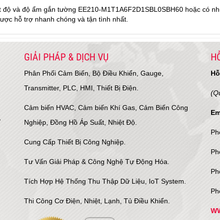
 nhiệt độ và độ ẩm gắn tường EE210-M1T1A6F2D1SBL0SBH60 hoặc có nh
ược hỗ trợ nhanh chóng và tận tình nhất.
GIẢI PHÁP & DỊCH VỤ
HỖ
Phân Phối Cảm Biến, Bộ Điều Khiển, Gauge,
Hỗ
Transmitter, PLC, HMI, Thiết Bị Điện.
(Q
Cảm biến HVAC, Cảm biến Khí Gas, Cảm Biến Công
Em
,
Nghiệp, Đồng Hồ Áp Suất, Nhiệt Độ.
Ph
Cung Cấp Thiết Bị Công Nghiệp.
Ph
Tư Vấn Giải Pháp & Công Nghệ Tự Động Hóa.
Ph
Tích Hợp Hệ Thống Thu Thập Dữ Liệu, IoT System.
Ph
Thi Công Cơ Điện, Nhiệt, Lạnh, Tủ Điều Khiển.
WW