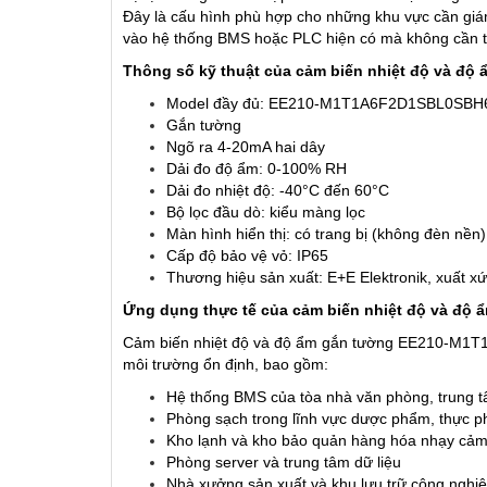
Đây là cấu hình phù hợp cho những khu vực cần giám s
SENSO
06
03.Feb.2016
vào hệ thống BMS hoặc PLC hiện có mà không cần th
TURBI
Wednesday
Thông số kỹ thuật của cảm biến nhiệt độ và 
Sensor
của Cộ
Model đầy đủ: EE210-M1T1A6F2D1SBL0SBH
07
Gắn tường
vĩnh vi
Ngõ ra 4-20mA hai dây
trọng c
Dải đo độ ẩm: 0-100% RH
Dải đo nhiệt độ: -40°C đến 60°C
Bộ lọc đầu dò: kiểu màng lọc
Màn hình hiển thị: có trang bị (không đèn nền)
Cấp độ bảo vệ vỏ: IP65
Thương hiệu sản xuất: E+E Elektronik, xuất xứ 
Ứng dụng thực tế của cảm biến nhiệt độ và đ
Cảm biến nhiệt độ và độ ẩm gắn tường EE210-M1T1
môi trường ổn định, bao gồm:
Hệ thống BMS của tòa nhà văn phòng, trung 
Phòng sạch trong lĩnh vực dược phẩm, thực p
Kho lạnh và kho bảo quản hàng hóa nhạy cảm
Phòng server và trung tâm dữ liệu
Nhà xưởng sản xuất và khu lưu trữ công nghi