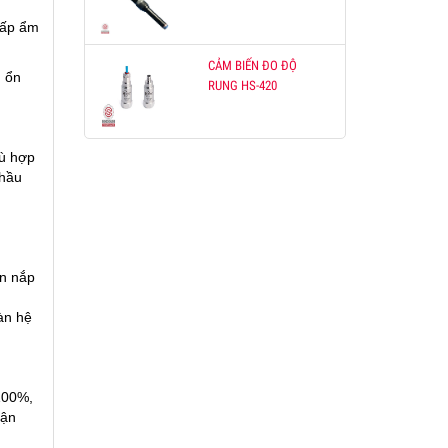
 cấp ẩm
CẢM BIẾN ĐO ĐỘ
m ổn
RUNG HS-420
hù hợp
 hầu
ín nắp
oàn hệ
100%,
tận