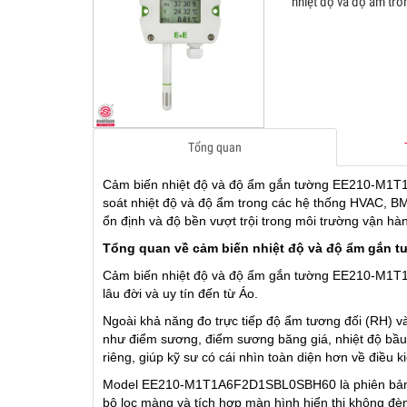
nhiệt độ và độ ẩm tr
GIAO
03
01.Feb.2016
Không n
Monday
cho nhà
được x
04
trường 
Tổng quan
TỦ ĐI
04
18.Aug.2025
TỦ ĐIỀ
Monday
Cảm biến nhiệt độ và độ ẩm gắn tường EE210-M1T1
CO, TỦ
soát nhiệt độ và độ ẩm trong các hệ thống HVAC, BM
KHIẾN 
ổn định và độ bền vượt trội trong môi trường vận hành
05
MODBUS
Tổng quan về cảm biến nhiệt độ và độ ẩm gắ
Cảm biến nhiệt độ và độ ẩm gắn tường EE210-M1T1
CẢM B
lâu đời và uy tín đến từ Áo.
05
12.Jul.2025
CẢM BI
Saturday
Ngoài khả năng đo trực tiếp độ ẩm tương đối (RH) và 
GẮN ỐN
như điểm sương, điểm sương băng giá, nhiệt độ bầu ư
10000 
riêng, giúp kỹ sư có cái nhìn toàn diện hơn về điều ki
06
PPM, C
Model EE210-M1T1A6F2D1SBL0SBH60 là phiên bản gắ
bộ lọc màng và tích hợp màn hình hiển thị không đè