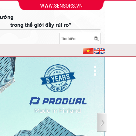
WWW.SENSORS.VN
của
n điện
 hãng
aiwan
heo
TECH
chất
o
nhà