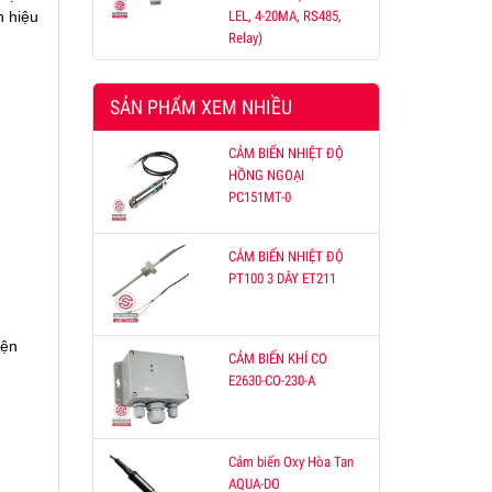
n hiệu
LEL, 4-20MA, RS485,
ỐNG
Relay)
hợp
oặc
SẢN PHẨM XEM NHIỀU
, tải
CẢM BIẾN NHIỆT ĐỘ
HỒNG NGOẠI
PC151MT-0
CẢM BIẾN NHIỆT ĐỘ
PT100 3 DÂY ET211
iện
CẢM BIẾN KHÍ CO
E2630-CO-230-A
Cảm biến Oxy Hòa Tan
AQUA-DO