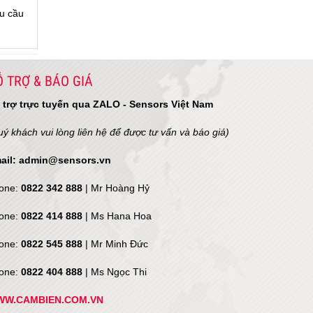
u cầu
 TRỢ & BÁO GIÁ
 trợ trực tuyến qua ZALO - Sensors Việt Nam
uý khách vui lòng liên hệ để được tư vấn và báo giá)
ail: admin@sensors.vn
one:
0822 342 888
| Mr Hoàng Hỷ
one:
0822 414 888
| Ms Hana Hoa
one:
0822 545 888
| Mr
Minh Đức
one:
0822 404 888
| Ms Ngọc Thi
W.CAMBIEN.COM.VN