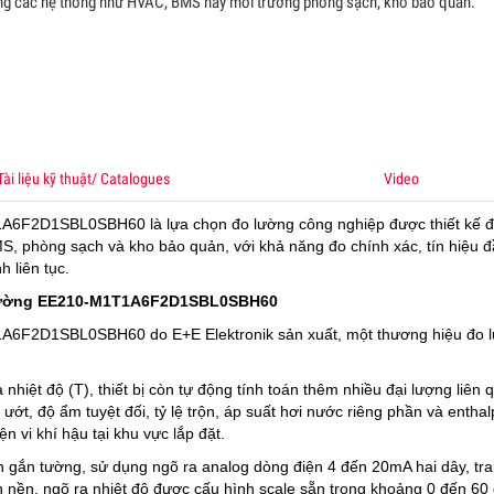
ong các hệ thống như HVAC, BMS hay môi trường phòng sạch, kho bảo quản.
 THỨC ETHERNET
ên lấy cấu trúc mạng văn phòng dùng cho nhà máy, nhưng cần trang 
 máy kiến trúc mạng Ethernet. Cấu trúc của mạng Ethernet văn phòn
ây dựng dựa trên các sản phẩm thương mại hóa được sử dụng trong 
nhiệt độ điều hòa ổn định
Xem
Tài liệu kỹ thuật/ Catalogues
Video
ỀU KHIỂN KHÍ CO
U KHIẾN KHÍ CO, TỦ ĐIỀU KHIỂN CO, BỘ ĐIỀU KHIẾN KHÍ CO, BỘ ĐIỀU 
A6F2D1SBL0SBH60 là lựa chọn đo lường công nghiệp được thiết kế đ
 ĐIỀU KHIẾN KHÍ CARBON MONOXIDE, BỘ ĐIỀU KHIỂN CO 4-20MA, TỦ 
S, phòng sạch và kho bảo quản, với khả năng đo chính xác, tín hiệu đ
KHÍ CO 4-20MA, TỦ ĐIỀU KHIẾN KHÍ CO ANALOG, TỦ ĐIỀU KHIẾN KHÍ 
 liên tục.
 RTU, TỦ CO, TỦ CẢNH BÁO KHÍ CO
Xem
n tường EE210-M1T1A6F2D1SBL0SBH60
A6F2D1SBL0SBH60 do E+E Elektronik sản xuất, một thương hiệu đo 
IẾN KHÍ CO2 GẮN ỐNG GIÓ EMS KT-241
ẾN KHÍ CO2 GẮN ỐNG GIÓ EMS KT-241 0-5000 PPM, CẢM BIẾN KHÍ C
nhiệt độ (T), thiết bị còn tự động tính toán thêm nhiều đại lượng liên 
G GIÓ, CẢM BIẾN CO2 ỐNG GIÓ 0-5000 PPM, CẢM BIẾN CO2 ỐNG GIÓ 
ớt, độ ẩm tuyệt đối, tỷ lệ trộn, áp suất hơi nước riêng phần và enthal
PPM, CẢM BIẾN CO2 ỐNG GIÓ 5000 PPM, CẢM BIẾN CO2 ỐNG GIÓ 10
ện vi khí hậu tại khu vực lắp đặt.
ẢM BIẾN CO2 ỐNG GIÓ 4-20MA
Xem
n tường, sử dụng ngõ ra analog dòng điện 4 đến 20mA hai dây, tra
n nền, ngõ ra nhiệt độ được cấu hình scale sẵn trong khoảng 0 đến 60