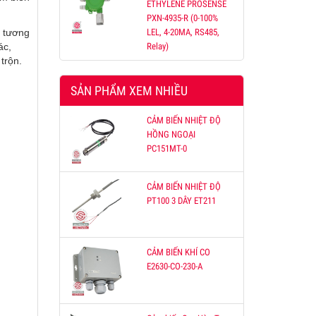
ETHYLENE PROSENSE
PXN-4935-R (0-100%
a tương
LEL, 4-20MA, RS485,
ỐNG
ác,
Relay)
trộn.
hợp
oặc
SẢN PHẨM XEM NHIỀU
, tải
CẢM BIẾN NHIỆT ĐỘ
HỒNG NGOẠI
PC151MT-0
CẢM BIẾN NHIỆT ĐỘ
PT100 3 DÂY ET211
CẢM BIẾN KHÍ CO
E2630-CO-230-A
,