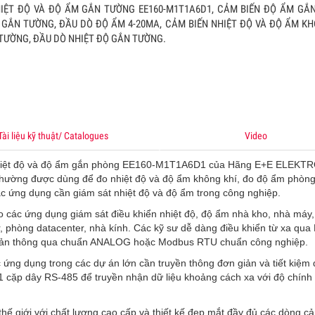
IỆT ĐỘ VÀ ĐỘ ẨM GẮN TƯỜNG EE160-M1T1A6D1, CẢM BIẾN ĐỘ ẨM GẮ
 GẮN TƯỜNG, ĐẦU DÒ ĐỘ ẨM 4-20MA, CẢM BIẾN NHIỆT ĐỘ VÀ ĐỘ ẨM KH
 THỨC ETHERNET
TƯỜNG, ĐẦU DÒ NHIỆT ĐỘ GẮN TƯỜNG.
ên lấy cấu trúc mạng văn phòng dùng cho nhà máy, nhưng cần trang 
 máy kiến trúc mạng Ethernet. Cấu trúc của mạng Ethernet văn phòn
ây dựng dựa trên các sản phẩm thương mại hóa được sử dụng trong 
nhiệt độ điều hòa ổn định
Xem
Tài liệu kỹ thuật/ Catalogues
Video
ỀU KHIỂN KHÍ CO
U KHIẾN KHÍ CO, TỦ ĐIỀU KHIỂN CO, BỘ ĐIỀU KHIẾN KHÍ CO, BỘ ĐIỀU 
 nhiệt độ và độ ẩm gắn phòng EE160-M1T1A6D1 của Hãng E+E ELEKTR
 ĐIỀU KHIẾN KHÍ CARBON MONOXIDE, BỘ ĐIỀU KHIỂN CO 4-20MA, TỦ 
 thường được dùng để đo nhiệt độ và độ ẩm không khí, đo độ ẩm phòng
KHÍ CO 4-20MA, TỦ ĐIỀU KHIẾN KHÍ CO ANALOG, TỦ ĐIỀU KHIẾN KHÍ 
c ứng dụng cần giám sát nhiệt độ và độ ẩm trong công nghiệp.
 RTU, TỦ CO, TỦ CẢNH BÁO KHÍ CO
Xem
 các ứng dụng giám sát điều khiển nhiệt độ, độ ẩm nhà kho, nhà máy,
, phòng datacenter, nhà kính. Các kỹ sư dễ dàng điều khiển từ xa qua
 giản thông qua chuẩn ANALOG hoặc Modbus RTU chuẩn công nghiệp.
IẾN KHÍ CO2 GẮN ỐNG GIÓ EMS KT-241
ẾN KHÍ CO2 GẮN ỐNG GIÓ EMS KT-241 0-5000 PPM, CẢM BIẾN KHÍ C
ng dụng trong các dự án lớn cần truyền thông đơn giản và tiết kiệm 
cặp dây RS-485 để truyền nhận dữ liệu khoảng cách xa với độ chính
G GIÓ, CẢM BIẾN CO2 ỐNG GIÓ 0-5000 PPM, CẢM BIẾN CO2 ỐNG GIÓ 
PPM, CẢM BIẾN CO2 ỐNG GIÓ 5000 PPM, CẢM BIẾN CO2 ỐNG GIÓ 10
 giới với chất lượng cao cấp và thiết kế đẹp mắt đầy đủ các dòng c
ẢM BIẾN CO2 ỐNG GIÓ 4-20MA
Xem