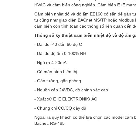
HVAC và cảm biến công nghiệp. Cảm biến E+E mang đế
Cảm biến nhiệt độ và độ ẩm EE160 có sẵn để gắn tư
SENSO
06
03.Feb.2016
tự cũng như giao diện BACnet MS/TP hoặc Modbus R
TURBI
Wednesday
cảm biến còn tính toán các thông số liên quan đến đ
Sensor
Thông số kỹ thuật cảm biến nhiệt độ và độ ẩm
của Cộ
07
- Dải đo -40 đến 60 độ C
vĩnh vi
trọng c
- Dải đo độ ẩm 0-100% RH
- Ngõ ra 4-20mA
- Có màn hình hiển thị
- Gắn tường, gắn phòng
- Nguồn cấp 24VDC, độ chính xác cao
- Xuất xứ E+E ELEKTRONIK/ ÁO
- Chứng chỉ CO/CQ đầy đủ
Ngoài ra quý khách có thể lựa chọn các model cảm 
Bacnet, RS-485