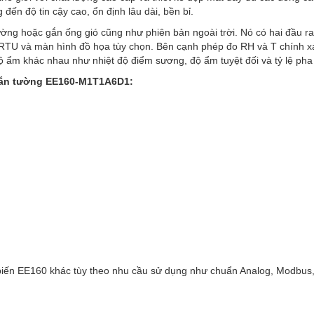
n độ tin cậy cao, ổn định lâu dài, bền bỉ.
ờng hoặc gắn ống gió cũng như phiên bản ngoài trời. Nó có hai đầu r
RS VIỆT NAM- CUNG CẤP GIẢI PHÁP GIÁM SÁT HỆ TH
TU và màn hình đồ họa tùy chọn. Bên cạnh phép đo RH và T chính x
NE GIÓ
ộ ẩm khác nhau như nhiệt độ điểm sương, độ ẩm tuyệt đối và tỷ lệ pha 
s Việt Nam cung cấp Giải pháp "SSVN-MONITORING SOLUTIONS" tích 
 gắn tường EE160-M1T1A6D1:
ng hòa Liên bang Đức chuyên dùng cho mục đích giám sát tạm thời h
ễn do lão hóa vật chất và ảnh hưởng bởi các yếu tố bên ngoài (thời tiết
ơ học). Đặc biệt dùng cho giám sát Cầu cảng, Cầu treo và…
Xem
biến EE160 khác tùy theo nhu cầu sử dụng như chuẩn Analog, Modbus