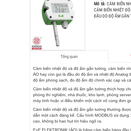
Mô tả:
CẢM BIẾN NH
CẢM BIẾN NHIỆT ĐỘ
GIAO
ĐẦU DÒ ĐỘ ẨM GẮN 
03
01.Feb.2016
Không n
Monday
cho nhà
được x
04
trường 
Tổng quan
TỦ ĐI
04
18.Aug.2025
TỦ ĐIỀ
Monday
Cảm biến nhiệt độ và độ ẩm gắn tường, cảm biến
CO, TỦ
ÁO hay còn gọi là đầu dò độ ẩm và nhiệt độ Analog
KHIẾN 
độ ẩm phòng sạch, đo độ ẩm độ chính xác cap và cá
05
MODBUS
Cảm biến nhiệt độ và độ ẩm gắn tường thích hợp cho
phòng thí nghiệm, nhà thuốc, kho lạnh, phòng server
máy tính hoặc vi điều khiển một cách vô cùng đơn
CẢM B
05
12.Jul.2025
CẢM BI
Cảm biến nhiệt độ và độ ẩm gắn tường thường được ứ
Saturday
dẫn một cách đáng kể. Cấu hình MODBUS sử dụng 1 
GẮN ỐN
cao, không bị hao hụt tín hiệu ngõ ra.
10000 
06
E+E ELEKTRONIK (ÁO) là hãng cảm biến hàng đầu thế
PPM, C