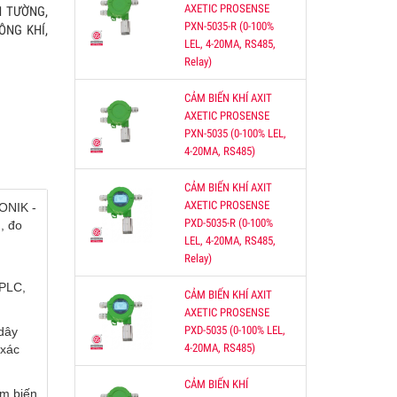
AXETIC PROSENSE
N TƯỜNG,
PXN-5035-R (0-100%
ÔNG KHÍ,
LEL, 4-20MA, RS485,
Relay)
bị
g
CẢM BIẾN KHÍ AXIT
môi
AXETIC PROSENSE
PXN-5035 (0-100% LEL,
4-20MA, RS485)
CẢM BIẾN KHÍ AXIT
KHIỂN
AXETIC PROSENSE
ONIK -
ĐIỀU
PXD-5035-R (0-100%
, đo
CO
LEL, 4-20MA, RS485,
Relay)
 PLC,
CẢM BIẾN KHÍ AXIT
AXETIC PROSENSE
O2
PXD-5035 (0-100% LEL,
dây
4-20MA, RS485)
 xác
0-
000
CẢM BIẾN KHÍ
ảm biến