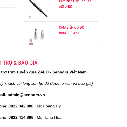
Cảm biến Oxy Hòa Tan
AQUA-DO
CẢM BIẾN ĐO ĐỘ
RUNG HS-420
 TRỢ & BÁO GIÁ
 trợ trực tuyến qua ZALO - Sensors Việt Nam
uý khách vui lòng liên hệ để được tư vấn và báo giá)
ail: admin@sensors.vn
one:
0822 342 888
| Mr Hoàng Hỷ
one:
0822 414 888
| Ms Hana Hoa