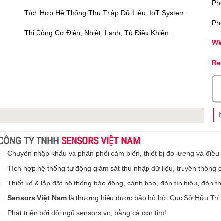
Ph
Tích Hợp Hệ Thống Thu Thập Dữ Liệu, IoT System.
Ph
Thi Công Cơ Điện, Nhiệt, Lạnh, Tủ Điều Khiển.
WW
Re
CÔNG TY TNHH
SENSORS VIỆT NAM
Chuyên nhập khẩu và phân phối cảm biến, thiết bị đo lường và điều
Tích hợp hệ thống tự động giám sát thu nhập dữ liệu, truyền thông 
Thiết kế & lắp đặt hệ thống báo động, cảnh báo, đèn tín hiệu, đèn 
Sensors Việt Nam
là thương hiệu được bảo hộ bởi Cục Sở Hữu Trí
Phát triển bởi đội ngũ sensors.vn, bằng cả con tim
!