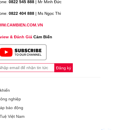
one:
0822 545 888
| Mr
Minh Đức
one:
0822 404 888
| Ms Ngọc Thi
W.CAMBIEN.COM.VN
view & Đánh Giá
Cảm Biến
Đăng ký
 khiển
công nghiệp
tháp báo động
 Tuệ Việt Nam