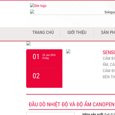
sản xu
SENS
10
01.Feb.2016
PHÁT
Monday
Sensor
việc so
TRANG CHỦ
GIỚI THIỆU
SẢN P
10
4 máy p
máy đi
SENSO
01
29.Jan.2016
CẢM BI
Friday
ẨM, CẢ
CẢM BI
02
ĐÈN T
CẢM B
02
27.Dec.2025
CẢM BI
Saturday
NTU, C
ĐẦU DÒ NHIỆT ĐỘ VÀ ĐỘ ẨM CANOPEN
BIẾN Đ
03
Hãng sản xuất:
E+E EL