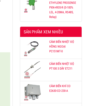
c
ETHYLENE PROSENSE
PXN-4935-R (0-100%
LEL, 4-20MA, RS485,
ỐNG
Relay)
hợp
oặc
SẢN PHẨM XEM NHIỀU
, tải
CẢM BIẾN NHIỆT ĐỘ
HỒNG NGOẠI
PC151MT-0
CẢM BIẾN NHIỆT ĐỘ
PT100 3 DÂY ET211
CẢM BIẾN KHÍ CO
E2630-CO-230-A