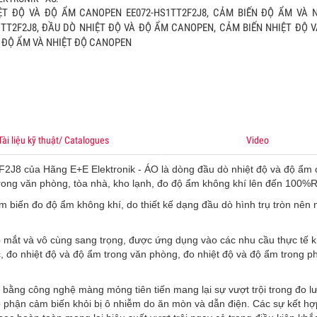
T ĐỘ VÀ ĐỘ ẨM CANOPEN EE072-HS1TT2F2J8, CẢM BIẾN ĐỘ ẨM VÀ 
TT2F2J8, ĐẦU DÒ NHIỆT ĐỘ VÀ ĐỘ ẨM CANOPEN, CẢM BIẾN NHIỆT ĐỘ 
 THỨC ETHERNET
 ĐỘ ẨM VÀ NHIỆT ĐỘ CANOPEN
ên lấy cấu trúc mạng văn phòng dùng cho nhà máy, nhưng cần trang 
 máy kiến trúc mạng Ethernet. Cấu trúc của mạng Ethernet văn phòn
ây dựng dựa trên các sản phẩm thương mại hóa được sử dụng trong 
nhiệt độ điều hòa ổn định
Xem
Tài liệu kỹ thuật/ Catalogues
Video
ỀU KHIỂN KHÍ CO
U KHIẾN KHÍ CO, TỦ ĐIỀU KHIỂN CO, BỘ ĐIỀU KHIẾN KHÍ CO, BỘ ĐIỀU 
J8 của Hãng E+E Elektronik - ÁO là dòng đầu dò nhiệt độ và độ ẩm 
 ĐIỀU KHIẾN KHÍ CARBON MONOXIDE, BỘ ĐIỀU KHIỂN CO 4-20MA, TỦ 
trong văn phòng, tòa nhà, kho lạnh, đo độ ẩm không khí lên đến 100%
KHÍ CO 4-20MA, TỦ ĐIỀU KHIẾN KHÍ CO ANALOG, TỦ ĐIỀU KHIẾN KHÍ 
 biến đo độ ẩm không khí, do thiết kế dạng đầu dò hình trụ tròn nên 
 RTU, TỦ CO, TỦ CẢNH BÁO KHÍ CO
Xem
p mắt và vô cùng sang trọng, được ứng dụng vào các nhu cầu thực tế 
IẾN KHÍ CO2 GẮN ỐNG GIÓ EMS KT-241
, đo nhiệt độ và độ ẩm trong văn phòng, đo nhiệt độ và độ ẩm trong p
ẾN KHÍ CO2 GẮN ỐNG GIÓ EMS KT-241 0-5000 PPM, CẢM BIẾN KHÍ C
G GIÓ, CẢM BIẾN CO2 ỐNG GIÓ 0-5000 PPM, CẢM BIẾN CO2 ỐNG GIÓ 
bằng công nghệ màng mỏng tiên tiến mang lại sự vượt trội trong đo l
PPM, CẢM BIẾN CO2 ỐNG GIÓ 5000 PPM, CẢM BIẾN CO2 ỐNG GIÓ 10
 phận cảm biến khỏi bị ô nhiễm do ăn mòn và dẫn điện. Các sự kết hợ