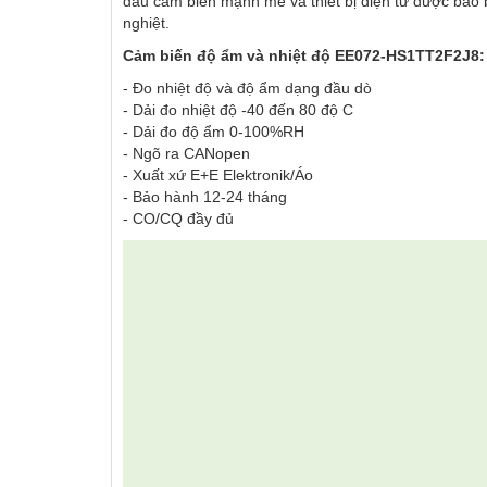
đầu cảm biến mạnh mẽ và thiết bị điện tử được bao b
PPM, C
nghiệt.
Cảm biến độ ẩm và nhiệt độ EE072-HS1TT2F2J8:
SENSO
06
03.Feb.2016
TURBI
- Đo nhiệt độ và độ ẩm dạng đầu dò
Wednesday
- Dải đo nhiệt độ -40 đến 80 độ C
Sensor
- Dải đo độ ẩm 0-100%RH
của Cộ
07
- Ngõ ra CANopen
vĩnh vi
- Xuất xứ E+E Elektronik/Áo
trọng c
- Bảo hành 12-24 tháng
- CO/CQ đầy đủ