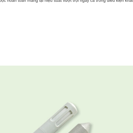
ọc hoàn toàn mang lại hiệu suất vượt trội ngay cả trong điều kiện khắ
ẢM BIẾN CO2 ỐNG GIÓ 4-20MA
Xem
RS VIỆT NAM- CUNG CẤP GIẢI PHÁP GIÁM SÁT HỆ TH
NE GIÓ
s Việt Nam cung cấp Giải pháp "SSVN-MONITORING SOLUTIONS" tích 
ng hòa Liên bang Đức chuyên dùng cho mục đích giám sát tạm thời h
ễn do lão hóa vật chất và ảnh hưởng bởi các yếu tố bên ngoài (thời tiết
ơ học). Đặc biệt dùng cho giám sát Cầu cảng, Cầu treo và…
Xem