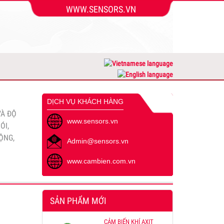
WWW.SENSORS.VN
 làm
ng bộ
hòa 3
DỊCH VỤ KHÁCH HÀNG
VÀ ĐỘ
www.sensors.vn
ÓI,
ỘNG,
Admin@sensors.vn
www.cambien.com.vn
00
SẢN PHẨM MỚI
 CẢM
CẢM BIẾN KHÍ AXIT