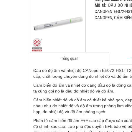
Mô tả:
ĐẦU DÒ NHIỆ
CANOPEN EE072-HS1
GIAO
CANOPEN, CẢM BIẾN
03
01.Feb.2016
Không n
Monday
cho nhà
được x
04
trường 
Tổng quan
TỦ ĐI
04
18.Aug.2025
TỦ ĐIỀ
Monday
Đầu dò độ ẩm và nhiệt độ CANopen EE072-HS1TT2F2
CO, TỦ
cấp, chất lượng chuyên dùng đo nhiệt độ và độ ẩm 
KHIẾN 
05
Cảm biến độ ẩm và nhiệt độ dạng đầu dò là dòng cảm
MODBUS
ta cũng gọi nó là đầu dò nhiệt độ và độ ẩm.
Cảm biến nhiệt độ và độ ẩm có thiết kế nhỏ gọn, đẹ
CẢM B
nhau như đo nhiệt độ và độ ẩm trong phòng làm việc
05
12.Jul.2025
CẢM BI
họp, đo nhiệt độ và độ ẩm phòng sạch.
Saturday
GẮN ỐN
Phần tử cảm biến độ ẩm E+E cao cấp được sản xuất 
10000 
độ chính xác cao. Lớp phủ độc quyền E+E bảo vệ bộ
06