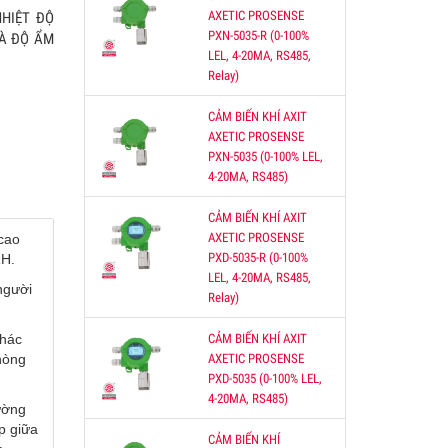
AXETIC PROSENSE
NHIỆT ĐỘ
PXN-5035-R (0-100%
VÀ ĐỘ ẨM
LEL, 4-20MA, RS485,
Relay)
bị
g
CẢM BIẾN KHÍ AXIT
môi
AXETIC PROSENSE
PXN-5035 (0-100% LEL,
4-20MA, RS485)
CẢM BIẾN KHÍ AXIT
KHIỂN
AXETIC PROSENSE
cao
ĐIỀU
PXD-5035-R (0-100%
RH.
CO
LEL, 4-20MA, RS485,
người
Relay)
CẢM BIẾN KHÍ AXIT
khác
AXETIC PROSENSE
hòng
O2
PXD-5035 (0-100% LEL,
4-20MA, RS485)
0-
ường
000
p giữa
CẢM BIẾN KHÍ