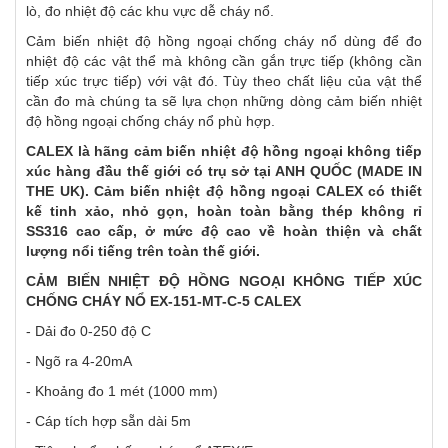
lò, đo nhiệt độ các khu vực dễ cháy nổ.
Cảm biến nhiệt độ hồng ngoại chống cháy nổ dùng để đo
nhiệt độ các vật thể mà không cần gắn trực tiếp (không cần
tiếp xúc trực tiếp) với vật đó. Tùy theo chất liệu của vật thể
cần đo mà chúng ta sẽ lựa chọn những dòng cảm biến nhiệt
độ hồng ngoại chống cháy nổ phù hợp.
CALEX là hãng cảm biến nhiệt độ hồng ngoại không tiếp
xúc hàng đầu thế giới có trụ sở tại ANH QUỐC (MADE IN
THE UK). Cảm biến nhiệt độ hồng ngoại CALEX có thiết
kế tinh xảo, nhỏ gọn, hoàn toàn bằng thép không rỉ
SS316 cao cấp, ở mức độ cao về hoàn thiện và chất
lượng nổi tiếng trên toàn thế giới.
CẢM BIẾN NHIỆT ĐỘ HỒNG NGOẠI KHÔNG TIẾP XÚC
CHỐNG CHÁY NỔ
EX-151-MT-C-5 CALEX
- Dải đo 0-250 độ C
- Ngõ ra 4-20mA
- Khoảng đo 1 mét (1000 mm)
- Cáp tích hợp sẵn dài 5m