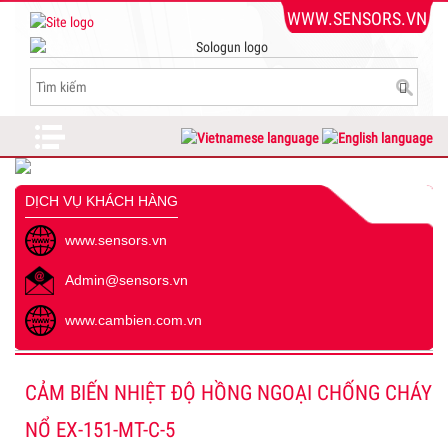
WWW.SENSORS.VN
DỊCH VỤ KHÁCH HÀNG
www.sensors.vn
Admin@sensors.vn
www.cambien.com.vn
CẢM BIẾN NHIỆT ĐỘ HỒNG NGOẠI CHỐNG CHÁY
NỔ EX-151-MT-C-5