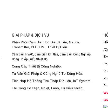
GIẢI PHÁP & DỊCH VỤ
HỖ
Phân Phối Cảm Biến, Bộ Điều Khiển, Gauge,
Hỗ
Transmitter, PLC, HMI, Thiết Bị Điện.
(Q
Cảm biến HVAC, Cảm biến Khí Gas, Cảm Biến Công Nghiệp,
,
Em
Đồng Hồ Áp Suất, Nhiệt Độ.
Ph
Cung Cấp Thiết Bị Công Nghiệp.
Ph
Tư Vấn Giải Pháp & Công Nghệ Tự Động Hóa.
Ph
Tích Hợp Hệ Thống Thu Thập Dữ Liệu, IoT System.
Ph
Thi Công Cơ Điện, Nhiệt, Lạnh, Tủ Điều Khiển.
WW
Rev