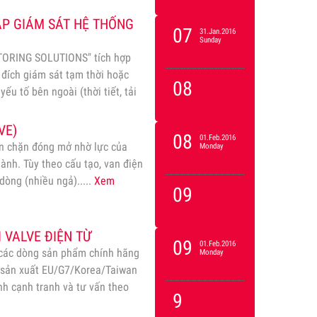
ÁP GIÁM SÁT HỆ THỐNG
07
31.Jan.2016
Sunday
TORING SOLUTIONS" tích hợp
đích giám sát tạm thời hoặc
08
ếu tố bên ngoài (thời tiết, tải
g, Cầu treo và…
Xem
VE)
08
01.Feb.2016
van chặn đóng mở nhờ lực của
Monday
hành. Tùy theo cấu tạo, van điện
dòng (nhiều ngả).....
Xem
09
 VALVE ĐIỆN TỪ
09
01.Feb.2016
 các dòng sản phẩm chính hãng
Monday
hà sản xuất EU/G7/Korea/Taiwan
nh cạnh tranh và tư vấn theo
9