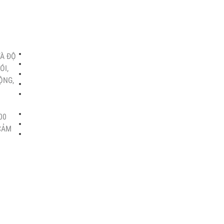
DỊCH VỤ KHÁCH HÀNG
VÀ ĐỘ
www.sensors.vn
ÓI,
ỘNG,
Admin@sensors.vn
www.cambien.com.vn
00
 CẢM