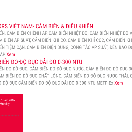
RS VIỆT NAM- CẢM BIẾN & ĐIỀU KHIỂN
ẾN, CẢM BIẾN CHÊNH ÁP, CẢM BIẾN NHIỆT ĐỘ, CẢM BIẾN NHIỆT ĐỘ 
M BIẾN ÁP SUẤT, CẢM BIẾN KHÍ CO, CẢM BIẾN KHÍ CO2, CẢM BIẾN KH
ẾN TIỆM CẬN, CẢM BIẾN ĐIỆN DUNG, CÔNG TẮC ÁP SUẤT, ĐÈN BÁO Đ
HÁP
Xem
IẾN ĐO ĐỘ ĐỤC DẢI ĐO 0-300 NTU
ẾN ĐO ĐỘ ĐỤC, CẢM BIẾN ĐO ĐỘ ĐỤC NƯỚC, CẢM BIẾN ĐO ĐỘ ĐỤC 3
ẢM BIẾN ĐO ĐỘ ĐỤC CHẤT LỎNG, CẢM BIẾN ĐO ĐỘ ĐỤC NƯỚC THẢI,
O ĐỘ ĐỤC,CẢM BIẾN ĐO ĐỘ ĐỤC DẢI ĐO 0-300 NTU METP-Ex
Xem
01.Feb.2016
Monday