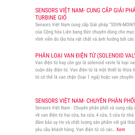
SENSORS VIỆT NAM- CUNG CẤP GIẢI PH
TURBINE GIÓ
Sensors Việt Nam cung cấp Giải pháp "SSVN-MONI
của Cộng hòa Liên bang Đức chuyên dùng cho mục 
vĩnh viễn do lão hóa vật chất và ảnh hưởng bởi các y
trọng cơ học). Đặc biệt dùng cho giám sát Cầu cản
PHÂN LOẠI VAN ĐIỆN TỪ (SOLENOID VAL
Van điện từ hay còn gọi là solenoid vavle là loại 
cuộn dây điện từ. Van điện từ là một thiết bị thừa 
từ có thể là van chặn (loại 1 ngả) hoặc van chuyển 
SENSORS VIỆT NAM- CHUYÊN PHÂN PHỐI
Sensors Việt Nam - Chuyên phân phối và cung cấp
về van điện từ hai cửa, ba cửa, 4 cửa, 5 cửa từ n
đảm bảo uy tín và chất lượng sản phẩm với giá thà
yêu cầu khách hàng. Van điện từ có các…
Xem