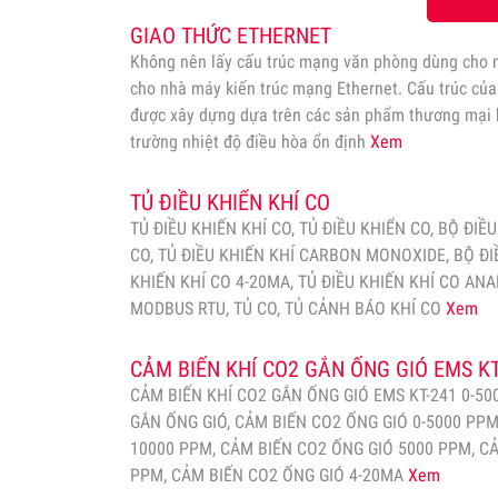
GIAO THỨC ETHERNET
Không nên lấy cấu trúc mạng văn phòng dùng cho n
cho nhà máy kiến trúc mạng Ethernet. Cấu trúc củ
được xây dựng dựa trên các sản phẩm thương mại 
trường nhiệt độ điều hòa ổn định
Xem
TỦ ĐIỀU KHIỂN KHÍ CO
TỦ ĐIỀU KHIẾN KHÍ CO, TỦ ĐIỀU KHIỂN CO, BỘ ĐIỀ
CO, TỦ ĐIỀU KHIẾN KHÍ CARBON MONOXIDE, BỘ ĐI
KHIẾN KHÍ CO 4-20MA, TỦ ĐIỀU KHIẾN KHÍ CO ANA
MODBUS RTU, TỦ CO, TỦ CẢNH BÁO KHÍ CO
Xem
CẢM BIẾN KHÍ CO2 GẮN ỐNG GIÓ EMS KT
CẢM BIẾN KHÍ CO2 GẮN ỐNG GIÓ EMS KT-241 0-50
GẮN ỐNG GIÓ, CẢM BIẾN CO2 ỐNG GIÓ 0-5000 PPM
10000 PPM, CẢM BIẾN CO2 ỐNG GIÓ 5000 PPM, C
PPM, CẢM BIẾN CO2 ỐNG GIÓ 4-20MA
Xem