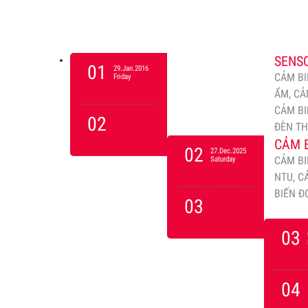
SENSO
01
29.Jan.2016
CẢM BI
Friday
ẨM, CẢ
CẢM BI
02
ĐÈN T
CẢM B
02
27.Dec.2025
CẢM BI
Saturday
NTU, C
BIẾN Đ
03
03
04