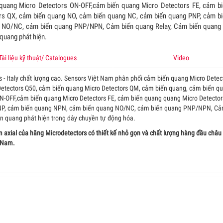
quang Micro Detectors ON-OFF,cảm biến quang Micro Detectors FE, cảm b
rs QX, cảm biến quang NO, cảm biến quang NC, cảm biến quang PNP, cảm b
 NO/NC, cảm biến quang PNP/NPN, Cảm biến quang Relay, Cảm biến quang 
 quang phát hiện.
Tài liệu kỹ thuật/ Catalogues
Video
- Italy chất lượng cao. Sensors Việt Nam phân phối cảm biến quang Micro Detec
Detectors Q50, cảm biến quang Micro Detectors QM, cảm biến quang, cảm biến q
ON-OFF,cảm biến quang Micro Detectors FE, cảm biến quang quang Micro Detector
NP, cảm biến quang NPN, cảm biến quang NO/NC, cảm biến quang PNP/NPN, Cả
ến quang phát hiện trong dây chuyền tự động hóa.
 axial
của hãng Microdetectors có thiết kế nhỏ gọn và chất lượng hàng đầu châu
t Nam.