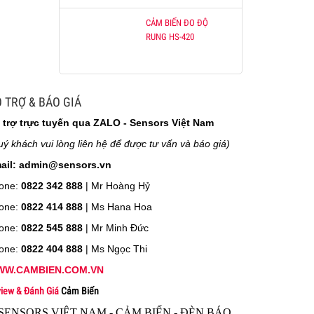
CẢM BIẾN ĐO ĐỘ
RUNG HS-420
 TRỢ & BÁO GIÁ
 trợ trực tuyến qua ZALO - Sensors Việt Nam
uý khách vui lòng liên hệ để được tư vấn và báo giá)
ail: admin@sensors.vn
one:
0822 342 888
| Mr Hoàng Hỷ
one:
0822 414 888
| Ms Hana Hoa
one:
0822 545 888
| Mr
Minh Đức
one:
0822 404 888
| Ms Ngọc Thi
W.CAMBIEN.COM.VN
iew & Đánh Giá
Cảm Biến