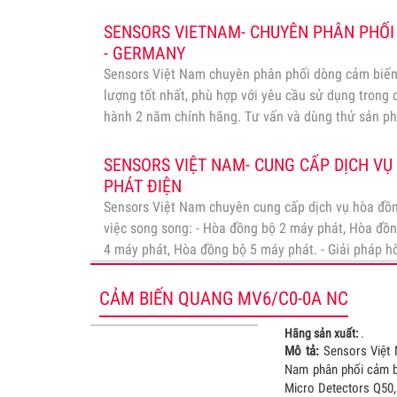
SENSORS VIETNAM- CHUYÊN PHÂN PHỐI
- GERMANY
Sensors Việt Nam chuyên phân phối dòng cảm biến
lượng tốt nhất, phù hợp với yêu cầu sử dụng trong
hành 2 năm chính hãng. Tư vấn và dùng thử sản p
sản xuất.
Xem
SENSORS VIỆT NAM- CUNG CẤP DỊCH V
PHÁT ĐIỆN
Sensors Việt Nam chuyên cung cấp dịch vụ hòa đồ
việc song song: - Hòa đồng bộ 2 máy phát, Hòa đồ
4 máy phát, Hòa đồng bộ 5 máy phát. - Giải pháp h
máy điện, Giải pháp hòa…
Xem
CẢM BIẾN QUANG MV6/C0-0A NC
Hãng sản xuất:
.
Mô tả:
Sensors Việt N
Nam phân phối cảm b
Micro Detectors Q50,