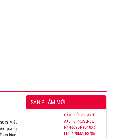
SẢN PHẨM MỚI
CẢM BIẾN KHÍ AXIT
AXETIC PROSENSE
sors Việt
PXN-5035-R (0-100%
iến quang
LEL, 4-20MA, RS485,
 Cam bien