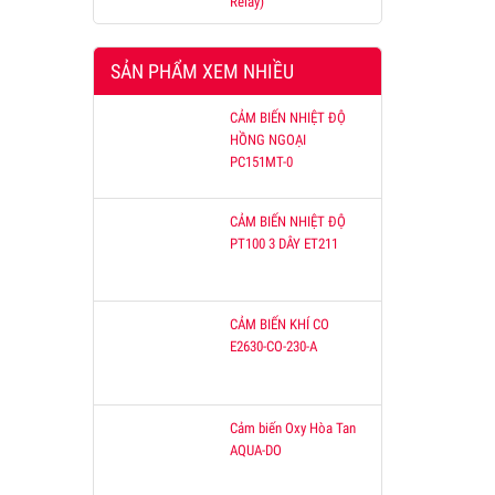
Relay)
SẢN PHẨM XEM NHIỀU
CẢM BIẾN NHIỆT ĐỘ
HỒNG NGOẠI
PC151MT-0
CẢM BIẾN NHIỆT ĐỘ
PT100 3 DÂY ET211
CẢM BIẾN KHÍ CO
E2630-CO-230-A
Cảm biến Oxy Hòa Tan
AQUA-DO