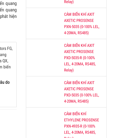
Relay)
iến quang
iến quang
CẢM BIẾN KHÍ AXIT
phát hiện
AXETIC PROSENSE
PXN-5035 (0-100% LEL,
4-20MA, RS485)
CẢM BIẾN KHÍ AXIT
tors FG,
AXETIC PROSENSE
uang
PXD-5035-R (0-100%
s QX,
LEL, 4-20MA, RS485,
m biến
Relay)
 âu do
CẢM BIẾN KHÍ AXIT
AXETIC PROSENSE
PXD-5035 (0-100% LEL,
4-20MA, RS485)
CẢM BIẾN KHÍ
ETHYLENE PROSENSE
PXN-4935-R (0-100%
LEL, 4-20MA, RS485,