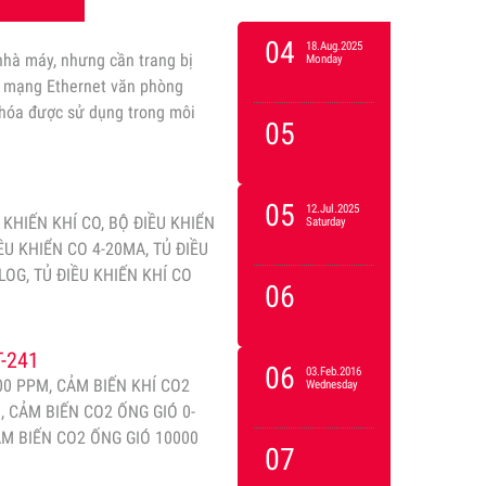
04
18.Aug.2025
hà máy, nhưng cần trang bị
Monday
a mạng Ethernet văn phòng
hóa được sử dụng trong môi
05
05
12.Jul.2025
U KHIẾN KHÍ CO, BỘ ĐIỀU KHIỂN
Saturday
ỀU KHIỂN CO 4-20MA, TỦ ĐIỀU
LOG, TỦ ĐIỀU KHIẾN KHÍ CO
06
-241
06
03.Feb.2016
00 PPM, CẢM BIẾN KHÍ CO2
Wednesday
, CẢM BIẾN CO2 ỐNG GIÓ 0-
ẢM BIẾN CO2 ỐNG GIÓ 10000
07