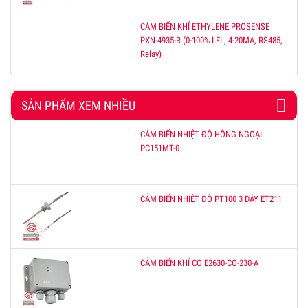
CẢM BIẾN KHÍ ETHYLENE PROSENSE
PXN-4935-R (0-100% LEL, 4-20MA, RS485,
Relay)
SẢN PHẨM XEM NHIỀU
CẢM BIẾN NHIỆT ĐỘ HỒNG NGOẠI
PC151MT-0
CẢM BIẾN NHIỆT ĐỘ PT100 3 DÂY ET211
CẢM BIẾN KHÍ CO E2630-CO-230-A