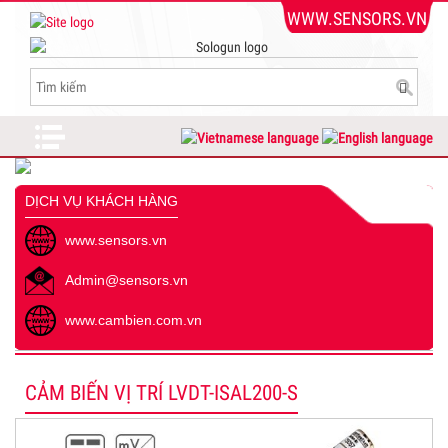
WWW.SENSORS.VN
DỊCH VỤ KHÁCH HÀNG
www.sensors.vn
Admin@sensors.vn
www.cambien.com.vn
CẢM BIẾN VỊ TRÍ LVDT-ISAL200-S