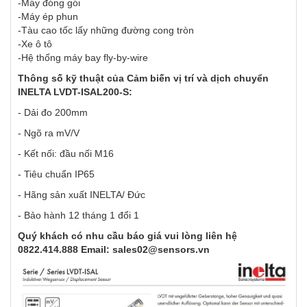
-Máy đóng gói
-Máy ép phun
-Tàu cao tốc lấy những đường cong tròn
-Xe ô tô
-Hệ thống máy bay fly-by-wire
Thông số kỹ thuật của Cảm biến vị trí và dịch chuyển
INELTA LVDT-ISAL200-S:
- Dải đo 200mm
- Ngõ ra mV/V
- Kết nối: đầu nối M16
- Tiêu chuẩn IP65
- Hãng sản xuất INELTA/ Đức
- Bảo hành 12 tháng 1 đổi 1
Quý khách có nhu cầu báo giá vui lòng liên hệ
0822.414.888 Email: sales02@sensors.vn