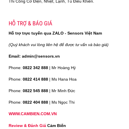
Thi Công Cơ Điện, Nhiệt, Lạnh, Tủ Điều Khiển.
HỖ TRỢ & BÁO GIÁ
Hỗ trợ trực tuyến qua ZALO - Sensors Việt Nam
(Quý khách vui lòng liên hệ để được tư vấn và báo giá)
Email: admin@sensors.vn
Phone:
0822 342 888
| Mr Hoàng Hỷ
Phone:
0822 414 888
| Ms Hana Hoa
Phone:
0822 545 888
| Mr
Minh Đức
Phone:
0822 404 888
| Ms Ngọc Thi
WWW.CAMBIEN.COM.VN
Review & Đánh Giá
Cảm Biến