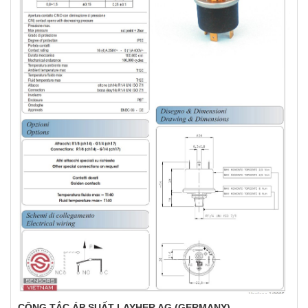
CÔNG TẮC ÁP SUẤT LAYHER AG (GERMANY)