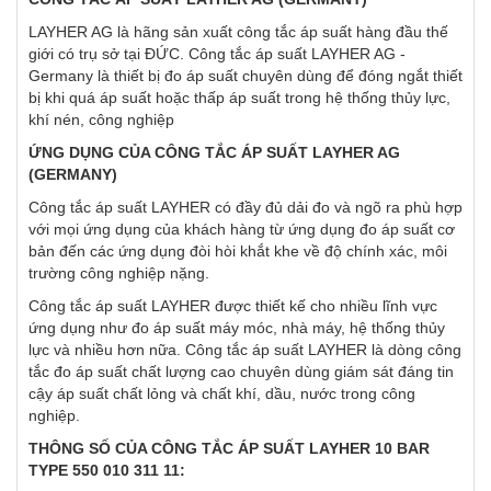
LAYHER AG là hãng sản xuất công tắc áp suất hàng đầu thế
giới có trụ sở tại ĐỨC. Công tắc áp suất LAYHER AG -
Germany là thiết bị đo áp suất chuyên dùng để đóng ngắt thiết
bị khi quá áp suất hoặc thấp áp suất trong hệ thống thủy lực,
khí nén, công nghiệp
ỨNG DỤNG CỦA CÔNG TẮC ÁP SUẤT LAYHER AG
(GERMANY)
Công tắc áp suất LAYHER có đầy đủ dải đo và ngõ ra phù hợp
với mọi ứng dụng của khách hàng từ ứng dụng đo áp suất cơ
bản đến các ứng dụng đòi hòi khắt khe về độ chính xác, môi
trường công nghiệp nặng.
Công tắc áp suất LAYHER được thiết kế cho nhiều lĩnh vực
ứng dụng như đo áp suất máy móc, nhà máy, hệ thống thủy
lực và nhiều hơn nữa. Công tắc áp suất LAYHER là dòng công
tắc đo áp suất chất lượng cao chuyên dùng giám sát đáng tin
cậy áp suất chất lỏng và chất khí, dầu, nước trong công
nghiệp.
THÔNG SỐ CỦA CÔNG TẮC ÁP SUẤT LAYHER 10 BAR
TYPE 550 010 311 11: