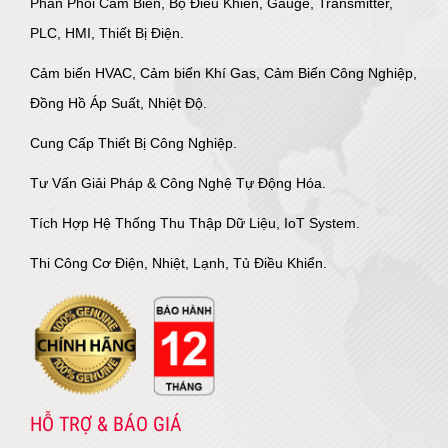
Phân Phối Cảm Biến, Bộ Điều Khiển, Gauge, Transmitter,
PLC, HMI, Thiết Bị Điện.
Cảm biến HVAC, Cảm biến Khí Gas, Cảm Biến Công Nghiệp,
Đồng Hồ Áp Suất, Nhiệt Độ.
Cung Cấp Thiết Bị Công Nghiệp.
Tư Vấn Giải Pháp & Công Nghệ Tự Động Hóa.
Tích Hợp Hệ Thống Thu Thập Dữ Liệu, IoT System.
Thi Công Cơ Điện, Nhiệt, Lạnh, Tủ Điều Khiển.
HỖ TRỢ & BÁO GIÁ