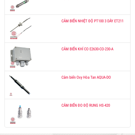
CẢM BIẾN NHIỆT ĐỘ PT100 3 DÂY ET211
CẢM BIẾN KHÍ CO E2630-CO-230-A
Cảm biến Oxy Hòa Tan AQUA-DO
CẢM BIẾN ĐO ĐỘ RUNG HS-420