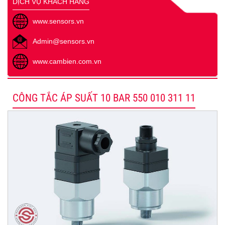
DỊCH VỤ KHÁCH HÀNG
www.sensors.vn
Admin@sensors.vn
www.cambien.com.vn
CÔNG TẮC ÁP SUẤT 10 BAR 550 010 311 11