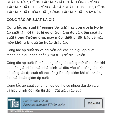
SUẤT NƯỚC, CÔNG TẮC ÁP SUẤT CHẤT LỎNG, CÔNG
TẮC ÁP SUẤT KHÍ, CÔNG TẮC ÁP SUẤT THỦY LỰC, CÔNG
TẮC ÁP SUẤT HÓA CHẤT, CÔNG TẮC ÁP SUẤT MÁY NÉN.
CÔNG TẮC ÁP SUẤT LÀ GÌ?
Công tắc áp suất (Pressure Switch) hay còn gọi là Rơ le
áp suất là một thiết bị có chức năng đo và kiểm soát áp
suất trong đường ống, máy móc, thiết bị để bảo vệ máy
móc không bị quá áp hoặc thấp áp.
Công tắc áp suất đo và chuyển đổi các tín hiệu áp suất
thành tín hiệu đóng ngắt (ON/OFF) để điều khiển.
Công tắc áp suất là một dạng công tắc đóng mở tiếp điểm khi
đạt đến giá trị áp suất nhất định tại đầu vào của công tắc. Khi
đó công tắc áp suất sẽ tác động lên tiếp điểm khi có sự tăng
áp suất hoặc giảm áp suất.
Công tắc áp suất công nghiệp có thể có nhiều dải đo và vị
trí hiệu chỉnh để hiển thị điểm đặt giá trị áp suất.