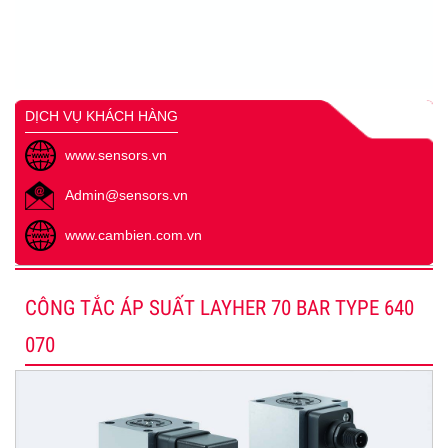
DỊCH VỤ KHÁCH HÀNG
www.sensors.vn
Admin@sensors.vn
www.cambien.com.vn
CÔNG TẮC ÁP SUẤT LAYHER 70 BAR TYPE 640
070