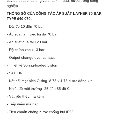
cậy áp suất chất lỏng và chất khí, dầu, nước trong công
nghiệp.
THÔNG SỐ CỦA CÔNG TẮC ÁP SUẤT LAYHER 70 BAR
TYPE 640 070:
- Dải đo 10 đến 70 bar
- Áp suất làm việc tối đa 70 bar
- Áp suất quá tải 120 bar
- Độ chính xác +- 3 bar
- Output change over contact
- Thiết kế Spring-loaded piston
- Seal UR
- Kết nối mặt bích O-ring 8.73 x 1.78 được đóng kín
- Nhiệt độ môi trường -25 đến 85 độ C
- Vật liệu thép mạ kẽm
- Tiếp điểm mạ bạc
- Tiêu chuẩn chống nước chống bụi IP65