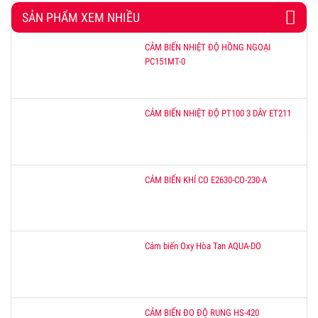
SẢN PHẨM XEM NHIỀU
CẢM BIẾN NHIỆT ĐỘ HỒNG NGOẠI
PC151MT-0
CẢM BIẾN NHIỆT ĐỘ PT100 3 DÂY ET211
CẢM BIẾN KHÍ CO E2630-CO-230-A
Cảm biến Oxy Hòa Tan AQUA-DO
CẢM BIẾN ĐO ĐỘ RUNG HS-420