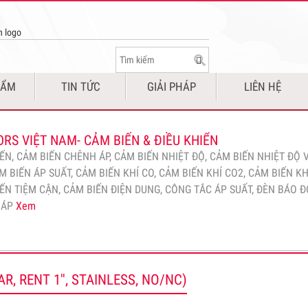
ất.
Xem
ORS VIỆT NAM- CUNG CẤP DỊCH VỤ HÒA ĐỒNG BỘ MÁY
 ĐIỆN
s Việt Nam chuyên cung cấp dịch vụ hòa đồng bộ Hai hoặc nhiều máy
ng song: - Hòa đồng bộ 2 máy phát, Hòa đồng bộ 3 máy phát, Hòa đồ
HẨM
TIN TỨC
GIẢI PHÁP
LIÊN HỆ
hát, Hòa đồng bộ 5 máy phát. - Giải pháp hòa 2 máy điện, Giải pháp 
ện, Giải pháp hòa…
Xem
RS VIỆT NAM- CẢM BIẾN & ĐIỀU KHIỂN
ẾN, CẢM BIẾN CHÊNH ÁP, CẢM BIẾN NHIỆT ĐỘ, CẢM BIẾN NHIỆT ĐỘ 
M BIẾN ÁP SUẤT, CẢM BIẾN KHÍ CO, CẢM BIẾN KHÍ CO2, CẢM BIẾN KH
ẾN TIỆM CẬN, CẢM BIẾN ĐIỆN DUNG, CÔNG TẮC ÁP SUẤT, ĐÈN BÁO Đ
HÁP
Xem
IẾN ĐO ĐỘ ĐỤC DẢI ĐO 0-300 NTU
ẾN ĐO ĐỘ ĐỤC, CẢM BIẾN ĐO ĐỘ ĐỤC NƯỚC, CẢM BIẾN ĐO ĐỘ ĐỤC 3
ẢM BIẾN ĐO ĐỘ ĐỤC CHẤT LỎNG, CẢM BIẾN ĐO ĐỘ ĐỤC NƯỚC THẢI,
, RENT 1'', STAINLESS, NO/NC)
O ĐỘ ĐỤC,CẢM BIẾN ĐO ĐỘ ĐỤC DẢI ĐO 0-300 NTU METP-Ex
Xem