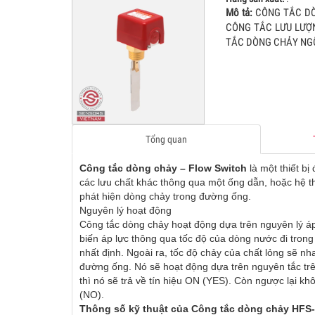
Mô tả:
CÔNG TẮC DÒ
CÔNG TẮC LƯU LƯỢ
GIAO
TẮC DÒNG CHẢY NGÕ
03
01.Feb.2016
Không n
Monday
cho nhà
được x
04
trường 
Tổng quan
TỦ ĐI
04
18.Aug.2025
TỦ ĐIỀ
Monday
Công tắc dòng chảy – Flow Switch
là một thiết bị
CO, TỦ
các lưu chất khác thông qua một ống dẫn, hoặc hệ 
KHIẾN 
phát hiện dòng chảy trong đường ống.
05
Nguyên lý hoạt động
MODBUS
Công tắc dòng chảy hoạt động dựa trên nguyên lý áp
biến áp lực thông qua tốc độ của dòng nước đi trong
CẢM B
nhất định. Ngoài ra, tốc độ chảy của chất lỏng sẽ 
05
12.Jul.2025
CẢM BI
đường ống. Nó sẽ hoạt động dựa trên nguyên tắc trên
Saturday
thì nó sẽ trả về tín hiệu ON (YES). Còn ngược lại kh
GẮN ỐN
(NO).
10000 
06
Thông số kỹ thuật của Công tắc dòng chảy HFS-25