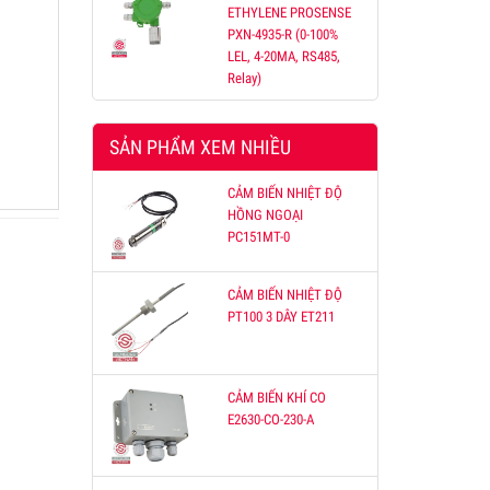
ETHYLENE PROSENSE
PXN-4935-R (0-100%
LEL, 4-20MA, RS485,
ỐNG
Relay)
hợp
oặc
SẢN PHẨM XEM NHIỀU
, tải
CẢM BIẾN NHIỆT ĐỘ
HỒNG NGOẠI
PC151MT-0
CẢM BIẾN NHIỆT ĐỘ
PT100 3 DÂY ET211
CẢM BIẾN KHÍ CO
E2630-CO-230-A