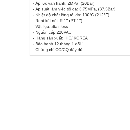
PPM, C
- Áp lực vận hành: 2MPa, (20Bar)
- Áp suất làm việc tối đa: 3.75MPa, (37.5Bar)
- Nhiệt độ chất lỏng tối đa: 100°C (212°F)
SENSO
06
03.Feb.2016
- Rent kết nối: R 1'' (PT 1'')
TURBI
Wednesday
- Vật liệu: Stainless
Sensor
- Nguồn cấp 220VAC
của Cộ
- Hãng sản xuất: IHC/ KOREA
07
- Bảo hành 12 tháng 1 đổi 1
vĩnh vi
- Chứng chỉ CO/CQ đầy đủ
trọng c