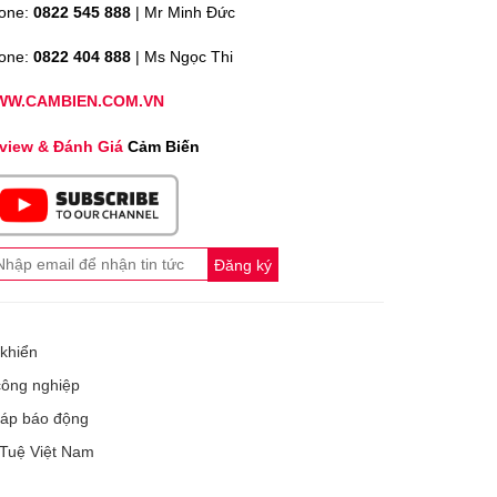
one:
0822 545 888
| Mr
Minh Đức
one:
0822 404 888
| Ms Ngọc Thi
W.CAMBIEN.COM.VN
view & Đánh Giá
Cảm Biến
Đăng ký
 khiển
công nghiệp
tháp báo động
 Tuệ Việt Nam