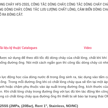
NG CHẢY HFS-25SS, CÔNG TẮC DÒNG CHẢY, CÔNG TẮC DÒNG CHẢY CH
NG DÒNG CHẢY, CÔNG TẮC LƯU LƯỢNG CHẤT LỎNG, CẢM BIẾN DÒNG CH
 THỨC ETHERNET
 RA ĐÓNG CẮT.
ên lấy cấu trúc mạng văn phòng dùng cho nhà máy, nhưng cần trang 
 máy kiến trúc mạng Ethernet. Cấu trúc của mạng Ethernet văn phòn
ây dựng dựa trên các sản phẩm thương mại hóa được sử dụng trong 
nhiệt độ điều hòa ổn định
Xem
Tài liệu kỹ thuật/ Catalogues
Video
ỀU KHIỂN KHÍ CO
U KHIẾN KHÍ CO, TỦ ĐIỀU KHIỂN CO, BỘ ĐIỀU KHIẾN KHÍ CO, BỘ ĐIỀU 
 được sử dụng để theo dõi tốc độ dòng chảy của chất lỏng, chất khí khí
 ĐIỀU KHIẾN KHÍ CARBON MONOXIDE, BỘ ĐIỀU KHIỂN CO 4-20MA, TỦ 
thống đường ống. Nói một cách ngắn gọn thì công tắc dòng chảy có nh
KHÍ CO 4-20MA, TỦ ĐIỀU KHIẾN KHÍ CO ANALOG, TỦ ĐIỀU KHIẾN KHÍ 
 RTU, TỦ CO, TỦ CẢNH BÁO KHÍ CO
Xem
 lực động học của dòng nước đi trong ống sinh ra, tác dụng vào tấm 
 ống. Trong mỗi đường ống khi có chất lỏng chảy qua sẽ tồn tại một áp
IẾN KHÍ CO2 GẮN ỐNG GIÓ EMS KT-241
nhanh hoặc chậm phụ thuộc vào áp suất trong đường ống, kích thước củ
ẾN KHÍ CO2 GẮN ỐNG GIÓ EMS KT-241 0-5000 PPM, CẢM BIẾN KHÍ C
. Khi chất lỏng chảy trong đường ống với lực đủ lớn tác động lên công
ông có chất lỏng chảy qua đường ống thì thiết bị sẽ báo lại trạng thái 
G GIÓ, CẢM BIẾN CO2 ỐNG GIÓ 0-5000 PPM, CẢM BIẾN CO2 ỐNG GIÓ 
PPM, CẢM BIẾN CO2 ỐNG GIÓ 5000 PPM, CẢM BIẾN CO2 ỐNG GIÓ 10
SS (2MPa, (20Bar), Rent 1'', Stainless, NO/NC)