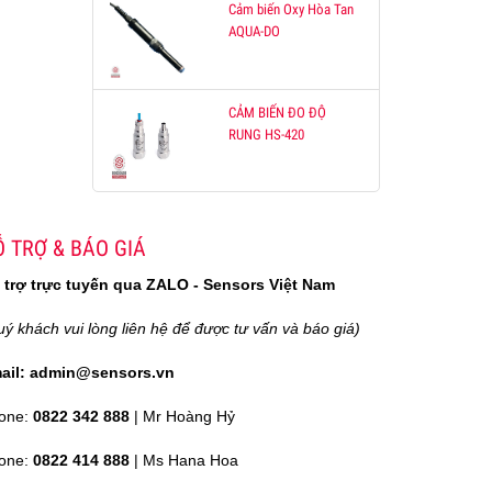
Cảm biến Oxy Hòa Tan
AQUA-DO
CẢM BIẾN ĐO ĐỘ
RUNG HS-420
 TRỢ & BÁO GIÁ
 trợ trực tuyến qua ZALO - Sensors Việt Nam
uý khách vui lòng liên hệ để được tư vấn và báo giá)
ail: admin@sensors.vn
one:
0822 342 888
| Mr Hoàng Hỷ
one:
0822 414 888
| Ms Hana Hoa