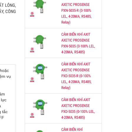
AXETIC PROSENSE
ẤT LỎNG,
PXN-5035-R (0-100%
ẢY, CÔNG
LEL, 4-20MA, RS485,
Relay)
bị
g
CẢM BIẾN KHÍ AXIT
môi
AXETIC PROSENSE
PXN-5035 (0-100% LEL,
4-20MA, RS485)
CẢM BIẾN KHÍ AXIT
KHIỂN
AXETIC PROSENSE
 hoặc
ĐIỀU
PXD-5035-R (0-100%
iệm vụ
CO
LEL, 4-20MA, RS485,
Relay)
cảm
CẢM BIẾN KHÍ AXIT
 lực
AXETIC PROSENSE
a
O2
PXD-5035 (0-100% LEL,
 tắc
4-20MA, RS485)
OFF
0-
000
CẢM BIẾN KHÍ