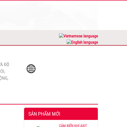
WWW.SENSORS.VN
 làm
ng bộ
hòa 3
DỊCH VỤ KHÁCH HÀNG
VÀ ĐỘ
www.sensors.vn
ÓI,
ỘNG,
Admin@sensors.vn
www.cambien.com.vn
00
SẢN PHẨM MỚI
 CẢM
CẢM BIẾN KHÍ AXIT