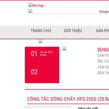
sản xu
SENS
10
01.Feb.2016
PHÁT
Monday
Sensor
việc so
TRANG CHỦ
GIỚI THIỆU
SẢN P
10
4 máy p
máy đi
SENSO
01
29.Jan.2016
CẢM BI
Friday
ẨM, CẢ
CẢM BI
02
ĐÈN T
CẢM B
02
27.Dec.2025
CẢM BI
Saturday
NTU, C
CÔNG TẮC DÒNG CHẢY HFS-25SS (20 BAR
BIẾN Đ
03
Hãng sản xuất:
.