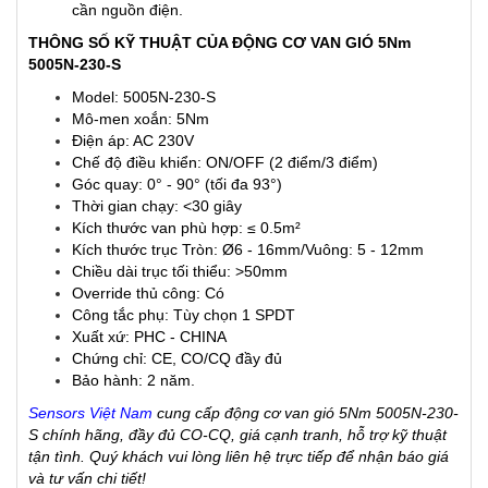
cần nguồn điện.
THÔNG SỐ KỸ THUẬT CỦA ĐỘNG CƠ VAN GIÓ 5Nm
5005N-230-S
Model: 5005N-230-S
Mô-men xoắn: 5Nm
Điện áp: AC 230V
Chế độ điều khiển: ON/OFF (2 điểm/3 điểm)
Góc quay: 0° - 90° (tối đa 93°)
Thời gian chạy: <30 giây
Kích thước van phù hợp: ≤ 0.5m²
Kích thước trục Tròn: Ø6 - 16mm/Vuông: 5 - 12mm
Chiều dài trục tối thiểu: >50mm
Override thủ công: Có
Công tắc phụ: Tùy chọn 1 SPDT
Xuất xứ: PHC - CHINA
Chứng chỉ: CE, CO/CQ đầy đủ
Bảo hành: 2 năm.
Sensors Việt Nam
cung cấp động cơ van gió 5Nm 5005N-230-
S chính hãng, đầy đủ CO-CQ, giá cạnh tranh, hỗ trợ kỹ thuật
tận tình. Quý khách vui lòng liên hệ trực tiếp để nhận báo giá
và tư vấn chi tiết!