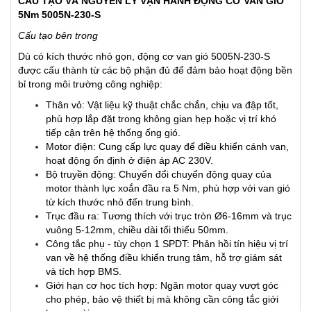
CẤU TẠO VÀ NGUYÊN LÝ VẬN HÀNH ĐỘNG CƠ VAN GIÓ
5Nm 5005N-230-S
Cấu tạo bên trong
Dù có kích thước nhỏ gọn, động cơ van gió 5005N-230-S
được cấu thành từ các bộ phận đủ để đảm bảo hoạt động bền
bỉ trong môi trường công nghiệp:
Thân vỏ: Vật liệu kỹ thuật chắc chắn, chịu va đập tốt,
phù hợp lắp đặt trong không gian hẹp hoặc vị trí khó
tiếp cận trên hệ thống ống gió.
Motor điện: Cung cấp lực quay để điều khiển cánh van,
hoạt động ổn định ở điện áp AC 230V.
Bộ truyền động: Chuyển đổi chuyển động quay của
motor thành lực xoắn đầu ra 5 Nm, phù hợp với van gió
từ kích thước nhỏ đến trung bình.
Trục đầu ra: Tương thích với trục tròn Ø6-16mm và trục
vuông 5-12mm, chiều dài tối thiểu 50mm.
Công tắc phụ - tùy chọn 1 SPDT: Phản hồi tín hiệu vị trí
van về hệ thống điều khiển trung tâm, hỗ trợ giám sát
và tích hợp BMS.
Giới hạn cơ học tích hợp: Ngăn motor quay vượt góc
cho phép, bảo vệ thiết bị mà không cần công tắc giới