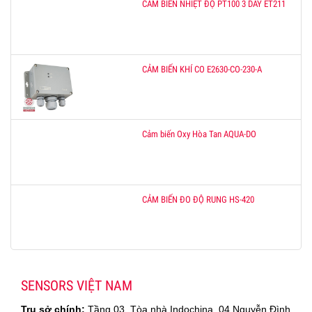
CẢM BIẾN NHIỆT ĐỘ PT100 3 DÂY ET211
CẢM BIẾN KHÍ CO E2630-CO-230-A
Cảm biến Oxy Hòa Tan AQUA-DO
CẢM BIẾN ĐO ĐỘ RUNG HS-420
SENSORS VIỆT NAM
Trụ sở chính:
Tầng 03, Tòa nhà Indochina, 04 Nguyễn Đình