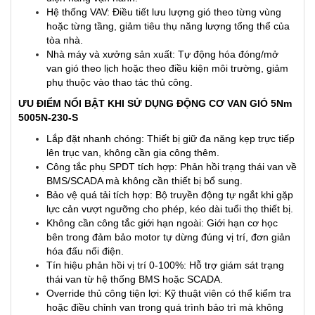
Hệ thống VAV: Điều tiết lưu lượng gió theo từng vùng
hoặc từng tầng, giảm tiêu thụ năng lượng tổng thể của
tòa nhà.
Nhà máy và xưởng sản xuất: Tự động hóa đóng/mở
van gió theo lịch hoặc theo điều kiện môi trường, giảm
phụ thuộc vào thao tác thủ công.
ƯU ĐIỂM NỔI BẬT KHI SỬ DỤNG ĐỘNG CƠ VAN GIÓ 5Nm
5005N-230-S
Lắp đặt nhanh chóng: Thiết bị giữ đa năng kẹp trực tiếp
lên trục van, không cần gia công thêm.
Công tắc phụ SPDT tích hợp: Phản hồi trạng thái van về
BMS/SCADA mà không cần thiết bị bổ sung.
Bảo vệ quá tải tích hợp: Bộ truyền động tự ngắt khi gặp
lực cản vượt ngưỡng cho phép, kéo dài tuổi thọ thiết bị.
Không cần công tắc giới hạn ngoài: Giới hạn cơ học
bên trong đảm bảo motor tự dừng đúng vị trí, đơn giản
hóa đấu nối điện.
Tín hiệu phản hồi vị trí 0-100%: Hỗ trợ giám sát trạng
thái van từ hệ thống BMS hoặc SCADA.
Override thủ công tiện lợi: Kỹ thuật viên có thể kiểm tra
hoặc điều chỉnh van trong quá trình bảo trì mà không