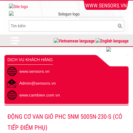
WWW.SENSORS.VN
DỊCH VỤ KHÁCH HÀNG
www.sensors.vn
Admin@sensors.vn
www.cambien.com.vn
ĐỘNG CƠ VAN GIÓ PHC 5NM 5005N-230-S (CÓ
TIẾP ĐIỂM PHỤ)