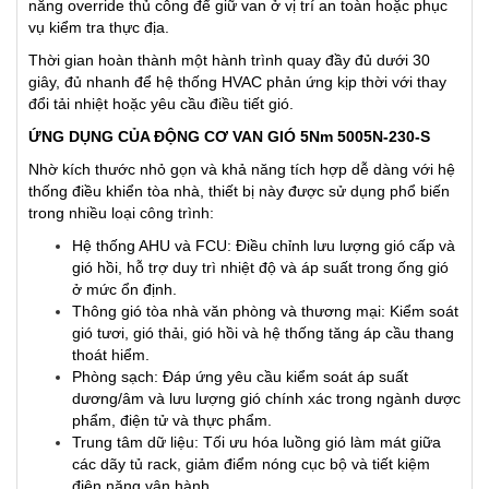
năng override thủ công để giữ van ở vị trí an toàn hoặc phục
vụ kiểm tra thực địa.
Thời gian hoàn thành một hành trình quay đầy đủ dưới 30
giây, đủ nhanh để hệ thống HVAC phản ứng kịp thời với thay
đổi tải nhiệt hoặc yêu cầu điều tiết gió.
ỨNG DỤNG CỦA ĐỘNG CƠ VAN GIÓ 5Nm 5005N-230-S
Nhờ kích thước nhỏ gọn và khả năng tích hợp dễ dàng với hệ
thống điều khiển tòa nhà, thiết bị này được sử dụng phổ biến
trong nhiều loại công trình:
Hệ thống AHU và FCU: Điều chỉnh lưu lượng gió cấp và
gió hồi, hỗ trợ duy trì nhiệt độ và áp suất trong ống gió
ở mức ổn định.
Thông gió tòa nhà văn phòng và thương mại: Kiểm soát
gió tươi, gió thải, gió hồi và hệ thống tăng áp cầu thang
thoát hiểm.
Phòng sạch: Đáp ứng yêu cầu kiểm soát áp suất
dương/âm và lưu lượng gió chính xác trong ngành dược
phẩm, điện tử và thực phẩm.
Trung tâm dữ liệu: Tối ưu hóa luồng gió làm mát giữa
các dãy tủ rack, giảm điểm nóng cục bộ và tiết kiệm
điện năng vận hành.