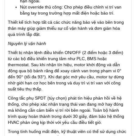
hạn ngoài.
Nút override thủ công: Cho phép điều chỉnh vị trí van
bằng tay trong trường hợp mất điện hoặc bảo trì.
Thiết kế tích hợp tất cả các chức năng bảo vệ vào bên trong
thân máy giúp giảm thiểu sự cố vận hành và đơn giản hóa
quá trình lắp đặt.
Nguyên lý vận hành
Thiết bị nhận lệnh điều khiển ON/OFF (2 điểm hoặc 3 điểm)
từ các bộ điều khiển trung tâm như PLC, BMS hoặc
thermostat. Sau khi nhận tín hiệu, motor khởi động và dẫn
động qua bộ bánh răng để xoay cánh van trong phạm vi 0°
đến 90° (tối đa 93°). Khi đạt góc mở yêu cầu, motor tự dừng
nhờ giới hạn cơ học bên trong và duy trì vị trí van với công
suất tiêu thụ thấp.
Công tắc phụ SPDT (tùy chọn) phát tín hiệu phản hồi về hệ
thống, cho phép xác nhận trạng thái van đang mở hay đóng
mà không cần cảm biến vị trí rời bên ngoài. Toàn bộ hành
trình quay hoàn thành trong dưới 30 giây, đảm bảo hệ thống
HVAC phản ứng kịp thời với yêu cầu điều tiết gió.
Trong tình huống mất điện, kỹ thuật viên có thể sử dụng chức