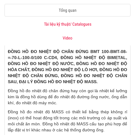
Tổng quan
Tài liệu kỹ thuật/ Catalogues
Video
ĐỒNG HỒ ĐO NHIỆT ĐỘ CHÂN ĐỨNG BMT 100-BMT-08-
=-70-L-100-0/100 C-CD4, ĐỒNG HỒ NHIỆT ĐỘ BIMETAL,
ĐỒNG HỒ ĐO NHIỆT ĐỘ NƯỚC, ĐỒNG HỒ ĐO NHIỆT ĐỘ
HÓA CHẤT, ĐỒNG HỒ ĐO NHIỆT ĐỘ LÒ HƠI, ĐỒNG HỒ ĐO
NHIỆT ĐỘ CHÂN ĐỨNG, ĐỒNG HỒ ĐO NHIỆT ĐỘ CHÂN
SAU, ĐẠI LÝ ĐỒNG HỒ ĐO NHIỆT ĐỘ MASS.
Đồng hồ đo nhiệt độ chân đứng hay còn gọi là nhiệt kế lưỡng
kim là đồng hồ dùng để đo nhiệt độ đường ống nước, ống dẫn
khí, đo nhiệt độ máy móc.
Đồng hồ đo nhiệt độ MASS có thiết kế bằng thép không rỉ
(inox) có thể hoạt động tốt trong các môi trường có áp suất và
môi chất ăn mòn. Đồng hồ nhiệt độ MASS cấu tạo phù hợp để
lắp đặt vị trí khác nhau ở các hệ thống đường ống.