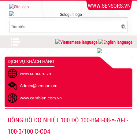
WWW.SENSORS.VN
DỊCH VỤ KHÁCH HÀNG
www.sensors.vn
Admin@sensors.vn
www.cambien.com.vn
ĐỒNG HỒ ĐO NHIỆT 100 ĐỘ 100-BMT-08-=-70-L-
100-0/100 C-CD4