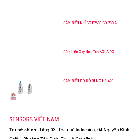
CẢM BIẾN KHÍ CO E2630-CO-230-A
Cảm biến Oxy Hòa Tan AQUA-DO
CẢM BIẾN ĐO ĐỘ RUNG HS-420
SENSORS VIỆT NAM
Trụ sở chính:
Tầng 03, Tòa nhà Indochina, 04 Nguyễn Đình
Chiểu, Phường Tân Định, Tp. Hồ Chí Minh.