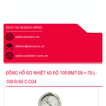
DỊCH VỤ KHÁCH HÀNG
www.sensors.vn
Admin@sensors.vn
www.cambien.com.vn
ĐỒNG HỒ ĐO NHIỆT 60 ĐỘ 100-BMT-08-=-70-L-
100-0/60 C-CD4