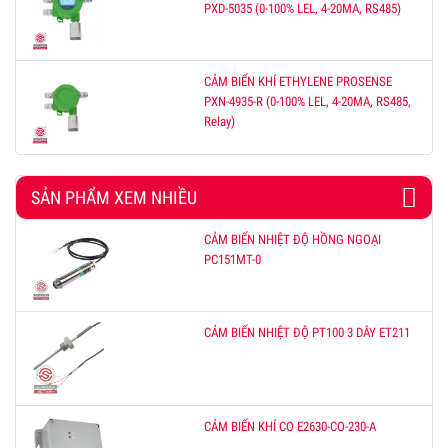
PXD-5035 (0-100% LEL, 4-20MA, RS485)
CẢM BIẾN KHÍ ETHYLENE PROSENSE
PXN-4935-R (0-100% LEL, 4-20MA, RS485,
Relay)
SẢN PHẨM XEM NHIỀU
CẢM BIẾN NHIỆT ĐỘ HỒNG NGOẠI
PC151MT-0
CẢM BIẾN NHIỆT ĐỘ PT100 3 DÂY ET211
CẢM BIẾN KHÍ CO E2630-CO-230-A