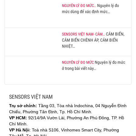
Nguyên lý đo
NGUYÊN LÝ ĐO MỨC…
mức dùng để xác định mức…
CẢM BIẾN,
SENSORS VIỆT NAM- CẢM…
CẢM BIẾN CHÊNH ÁP, CẢM BIẾN
NHIỆT…
Nguyên lý đo mức
NGUYÊN LÝ ĐO MỨC
ở trong bài viết này…
SENSORS VIỆT NAM
Trụ sở chính:
Tầng 03, Tòa nhà Indochina, 04 Nguyễn Đình
Chiểu, Phường Tân Định, Tp. Hồ Chí Minh.
VP HCM:
92/14/9A Vườn Lài, Phường An Phú Đông, TP. Hồ
Chí Minh.
VP Hà Nội
: Toà nhà S106, Vinhomes Smart City, Phường
Tây Mỗ, Tp. Hà Nội.