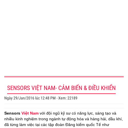
DỊCH VỤ KHÁCH HÀNG
www.sensors.vn
Admin@sensors.vn
www.cambien.com.vn
SENSORS VIỆT NAM- CẢM BIẾN & ĐIỀU KHIỂN
Ngày 29/Jan/2016 lúc 12:48 PM - Xem: 22189
Sensors
Việt Nam
với đội ngũ kỹ sư có năng lực, sáng tạo và
nhiều kinh nghiệm trong ngành tự động hóa và hàng hải, dầu khí,
đã từng làm việc tại các tập đoàn Đăng kiểm quốc Tế như