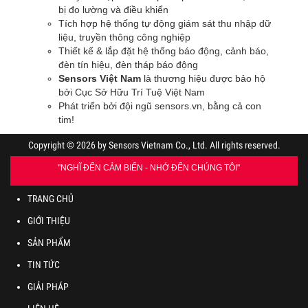
bị đo lường và điều khiển
Tích hợp hệ thống tự động giám sát thu nhập dữ
liệu, truyền thông công nghiệp
Thiết kế & lắp đặt hệ thống báo động, cảnh báo,
đèn tín hiệu, đèn tháp báo động
Sensors Việt Nam
là thương hiệu được bảo hộ
bởi Cục Sở Hữu Trí Tuệ Việt Nam
Phát triển bởi đội ngũ sensors.vn, bằng cả con
tim
!
Copyright © 2026 by Sensors Vietnam Co., Ltd. All rights reserved.
"NGHĨ ĐẾN CẢM BIẾN - NHỚ ĐẾN CHÚNG TÔI"
TRANG CHỦ
GIỚI THIỆU
SẢN PHẨM
TIN TỨC
GIẢI PHÁP