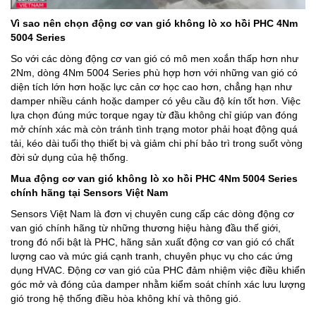
Vì sao nên chọn động cơ van gió không lò xo hồi PHC 4Nm
5004 Series
So với các dòng động cơ van gió có mô men xoắn thấp hơn như
2Nm, dòng 4Nm 5004 Series phù hợp hơn với những van gió có
diện tích lớn hơn hoặc lực cản cơ học cao hơn, chẳng hạn như
damper nhiều cánh hoặc damper có yêu cầu độ kín tốt hơn. Việc
lựa chọn đúng mức torque ngay từ đầu không chỉ giúp van đóng
mở chính xác mà còn tránh tình trạng motor phải hoạt động quá
tải, kéo dài tuổi thọ thiết bị và giảm chi phí bảo trì trong suốt vòng
đời sử dụng của hệ thống.
Mua động cơ van gió không lò xo hồi PHC 4Nm 5004 Series
chính hãng tại Sensors Việt Nam
Sensors Việt Nam là đơn vị chuyên cung cấp các dòng
động cơ
van gió
chính hãng từ những thương hiệu hàng đầu thế giới,
trong đó nổi bật là PHC, hãng sản xuất động cơ van gió có chất
lượng cao và mức giá cạnh tranh, chuyên phục vụ cho các ứng
dụng HVAC. Động cơ van gió của PHC đảm nhiệm việc điều khiển
góc mở và đóng của damper nhằm kiểm soát chính xác lưu lượng
gió trong hệ thống điều hòa không khí và thông gió.