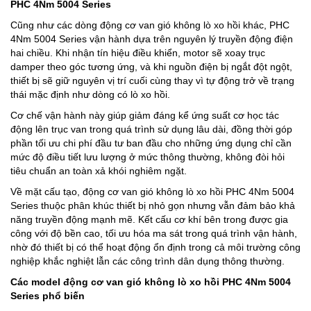
PHC 4Nm 5004 Series
Cũng như các dòng động cơ van gió không lò xo hồi khác, PHC
4Nm 5004 Series vận hành dựa trên nguyên lý truyền động điện
hai chiều. Khi nhận tín hiệu điều khiển, motor sẽ xoay trục
damper theo góc tương ứng, và khi nguồn điện bị ngắt đột ngột,
thiết bị sẽ giữ nguyên vị trí cuối cùng thay vì tự động trở về trạng
thái mặc định như dòng có lò xo hồi.
Cơ chế vận hành này giúp giảm đáng kể ứng suất cơ học tác
động lên trục van trong quá trình sử dụng lâu dài, đồng thời góp
phần tối ưu chi phí đầu tư ban đầu cho những ứng dụng chỉ cần
mức độ điều tiết lưu lượng ở mức thông thường, không đòi hỏi
tiêu chuẩn an toàn xả khói nghiêm ngặt.
Về mặt cấu tạo, động cơ van gió không lò xo hồi PHC 4Nm 5004
Series thuộc phân khúc thiết bị nhỏ gọn nhưng vẫn đảm bảo khả
năng truyền động mạnh mẽ. Kết cấu cơ khí bên trong được gia
công với độ bền cao, tối ưu hóa ma sát trong quá trình vận hành,
nhờ đó thiết bị có thể hoạt động ổn định trong cả môi trường công
nghiệp khắc nghiệt lẫn các công trình dân dụng thông thường.
Các model động cơ van gió không lò xo hồi PHC 4Nm 5004
Series phổ biến