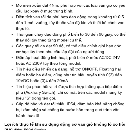
Mô men xoắn đạt 4Nm, phù hợp với các loại van gió có yêu
cầu lực xoay ở mức trung bình.
Diện tích van tối đa phù hợp dao động trong khoảng từ 0,5
đến 1 mét vuông, tùy thuộc vào độ kín và thiết kế cánh van
thực tế.
Thời gian chạy dao động phổ biến từ 30 đến 90 giây, có thể
thay đổi tùy theo từng model cụ thể.
Góc quay tối đa đạt 90 độ, có thể điều chỉnh giới hạn góc
cơ học tùy theo nhu cầu lắp đặt của người dùng.
Điện áp hoạt động linh hoạt, phổ biến ở mức AC/DC 24V
hoặc AC 230V tùy theo từng model.
Tín hiệu điều khiển đa dạng, hỗ trợ ON/OFF, Floating hai
điểm hoặc ba điểm, cũng như tín hiệu tuyến tính 0(2) đến
10VDC hoặc (0)4 đến 20mA.
Tín hiệu phản hồi vị trí được tích hợp thông qua tiếp điểm
phụ (Auxiliary Switch), chỉ có mặt trên các model mang ký
hiệu "S" trong tên gọi.
Cấp độ bảo vệ đạt tối thiểu IP54, đảm bảo khả năng chống
bụi xâm nhập và chống tia nước bắn trong quá trình vận
hành thực tế.
Lợi ích thực tế khi sử dụng động cơ van gió không lò xo hồi