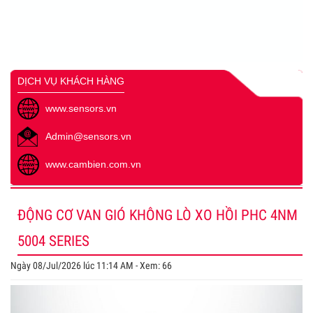
DỊCH VỤ KHÁCH HÀNG
www.sensors.vn
Admin@sensors.vn
www.cambien.com.vn
ĐỘNG CƠ VAN GIÓ KHÔNG LÒ XO HỒI PHC 4NM
5004 SERIES
Ngày 08/Jul/2026 lúc 11:14 AM - Xem: 66