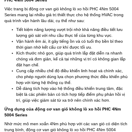
PHC 4Nm 5004 Series
Việc trang bị động cơ van gió không lò xo hồi PHC 4Nm 5004
Series mang lại nhiều giá trị thiết thực cho hệ thống HVAC trong
quá trình vận hành lâu dài, cụ thể như sau:
Tiết kiệm năng lượng vượt trội nhờ khả năng điều tiết lưu
lượng gió sát với nhu cầu thực tế của từng khu vực.
Vận hành êm ái, ít gây tiếng ồn và có tuổi thọ bền bỉ theo
thời gian nhờ kết cấu cơ khí được tối ưu.
Kích thước nhỏ gọn, giúp quá trình lắp đặt diễn ra nhanh
chóng và đơn giản, kể cả tại những vị trí có không gian lắp
đặt hạn chế.
Cung cấp nhiều chế độ điều khiển linh hoạt và chính xác,
cho phép người dùng lựa chọn phương thức điều khiển phù
hợp với từng hệ thống cụ thể.
Dễ dàng tích hợp vào hệ thống điều khiển trung tâm, đặc
biệt là các phiên bản có tích hợp tiếp điểm phụ phản hồi vị
trí, giúp việc giám sát từ xa trở nên chính xác hơn.
Ứng dụng của động cơ van gió không lò xo hồi PHC 4Nm
5004 Series
Nhờ mức mô men xoắn 4Nm phù hợp với các van gió có diện tích
trung bình, động cơ van gió không lò xo hồi PHC 4Nm 5004