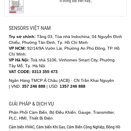
ở trong bài viết này…
SENSORS VIỆT NAM
Trụ sở chính:
Tầng 03, Tòa nhà Indochina, 04 Nguyễn Đình
Chiểu, Phường Tân Định, Tp. Hồ Chí Minh.
VP HCM:
92/14/9A Vườn Lài, Phường An Phú Đông, TP. Hồ
Chí Minh.
VP Hà Nội
: Toà nhà S106, Vinhomes Smart City, Phường
Tây Mỗ, Tp. Hà Nội.
VAT CODE: 0313 355 473
Ngân Hàng TMCP Á Châu (ACB) - CN Trần Khai Nguyên
|
VND:
357 246 888
| USD:
1357 246 888
GIẢI PHÁP & DỊCH VỤ
Phân Phối Cảm Biến, Bộ Điều Khiển, Gauge, Transmitter,
PLC, HMI, Thiết Bị Điện.
Cảm biến HVAC, Cảm biến Khí Gas, Cảm Biến Công Nghiệp, Đồng Hồ