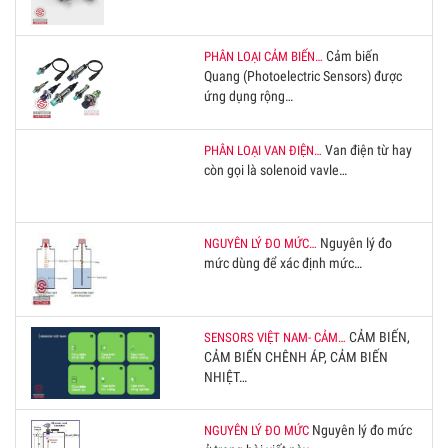
Cảm biến
PHÂN LOẠI CẢM BIẾN…
Quang (Photoelectric Sensors) được
ứng dụng rộng…
Van điện từ hay
PHÂN LOẠI VAN ĐIỆN…
còn gọi là solenoid vavle…
Nguyên lý đo
NGUYÊN LÝ ĐO MỨC…
mức dùng để xác định mức…
CẢM BIẾN,
SENSORS VIỆT NAM- CẢM…
CẢM BIẾN CHÊNH ÁP, CẢM BIẾN
NHIỆT…
Nguyên lý đo mức
NGUYÊN LÝ ĐO MỨC