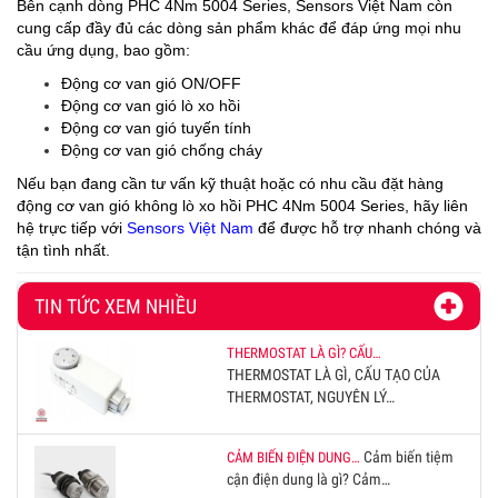
Bên cạnh dòng PHC 4Nm 5004 Series, Sensors Việt Nam còn
cung cấp đầy đủ các dòng sản phẩm khác để đáp ứng mọi nhu
cầu ứng dụng, bao gồm:
Động cơ van gió ON/OFF
Động cơ van gió lò xo hồi
Động cơ van gió tuyến tính
Động cơ van gió chống cháy
Nếu bạn đang cần tư vấn kỹ thuật hoặc có nhu cầu đặt hàng
động cơ van gió
không lò xo hồi PHC 4Nm 5004 Series, hãy liên
hệ trực tiếp với
Sensors Việt Nam
để được hỗ trợ nhanh chóng và
tận tình nhất.
TIN TỨC XEM NHIỀU
THERMOSTAT LÀ GÌ? CẤU…
THERMOSTAT LÀ GÌ, CẤU TẠO CỦA
THERMOSTAT, NGUYÊN LÝ…
Cảm biến tiệm
CẢM BIẾN ĐIỆN DUNG…
cận điện dung là gì? Cảm…