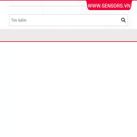
WWW.SENSORS.VN