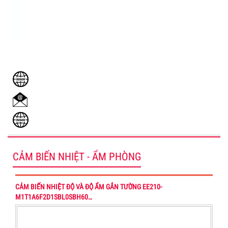
DỊCH VỤ KHÁCH HÀNG
www.sensors.vn
Admin@sensors.vn
www.cambien.com.vn
CẢM BIẾN NHIỆT - ẨM PHÒNG
CẢM BIẾN NHIỆT ĐỘ VÀ ĐỘ ẨM GẮN TƯỜNG EE210-
M1T1A6F2D1SBL0SBH60…