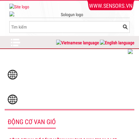
WWW.SENSORS.VN
DỊCH VỤ KHÁCH HÀNG
www.sensors.vn
Admin@sensors.vn
www.cambien.com.vn
ĐỘNG CƠ VAN GIÓ