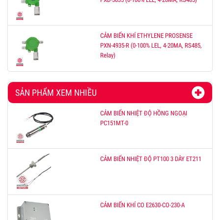
CẢM BIẾN KHÍ ETHYLENE PROSENSE
PXN-4935-R (0-100% LEL, 4-20MA, RS485,
Relay)
SẢN PHẨM XEM NHIỀU
CẢM BIẾN NHIỆT ĐỘ HỒNG NGOẠI
PC151MT-0
CẢM BIẾN NHIỆT ĐỘ PT100 3 DÂY ET211
CẢM BIẾN KHÍ CO E2630-CO-230-A