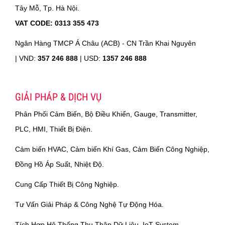
Tây Mỗ, Tp. Hà Nội.
VAT CODE: 0313 355 473
Ngân Hàng TMCP Á Châu (ACB) - CN Trần Khai Nguyên
|
VND:
357 246 888
| USD:
1357 246 888
GIẢI PHÁP & DỊCH VỤ
Phân Phối Cảm Biến, Bộ Điều Khiển, Gauge, Transmitter,
PLC, HMI, Thiết Bị Điện.
Cảm biến HVAC, Cảm biến Khí Gas, Cảm Biến Công Nghiệp,
Đồng Hồ Áp Suất, Nhiệt Độ.
Cung Cấp Thiết Bị Công Nghiệp.
Tư Vấn Giải Pháp & Công Nghệ Tự Động Hóa.
Tích Hợp Hệ Thống Thu Thập Dữ Liệu, IoT System.