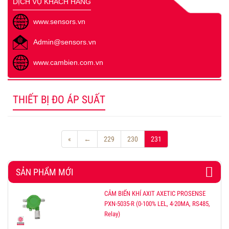
DỊCH VỤ KHÁCH HÀNG
www.sensors.vn
Admin@sensors.vn
www.cambien.com.vn
THIẾT BỊ ĐO ÁP SUẤT
«
←
229
230
231
SẢN PHẨM MỚI
CẢM BIẾN KHÍ AXIT AXETIC PROSENSE
PXN-5035-R (0-100% LEL, 4-20MA, RS485,
Relay)