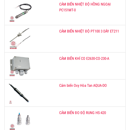
CẢM BIẾN NHIỆT ĐỘ HỒNG NGOẠI
PC151MT-0
CẢM BIẾN NHIỆT ĐỘ PT100 3 DÂY ET211
CẢM BIẾN KHÍ CO E2630-CO-230-A
Cảm biến Oxy Hòa Tan AQUA-DO
CẢM BIẾN ĐO ĐỘ RUNG HS-420