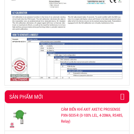
SẢN PHẨM MỚI
CẢM BIẾN KHÍ AXIT AXETIC PROSENSE
PXN-5035-R (0-100% LEL, 4-20MA, RS485,
Relay)