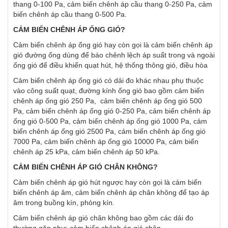
thang 0-100 Pa, cảm biến chênh áp cầu thang 0-250 Pa, cảm
biến chênh áp cầu thang 0-500 Pa.
CẢM BIẾN CHÊNH ÁP ỐNG GIÓ?
Cảm biến chênh áp ống gió hay còn gọi là cảm biến chênh áp
gió đường ống dùng để báo chênh lệch áp suất trong và ngoài
ống gió để điều khiển quạt hút, hệ thống thông gió, điều hòa
Cảm biến chênh áp ống gió có dải đo khác nhau phụ thuộc
vào công suất quạt, đường kính ống gió bao gồm cảm biến
chênh áp ống gió 250 Pa, cảm biến chênh áp ống gió 500
Pa, cảm biến chênh áp ống gió 0-250 Pa, cảm biến chênh áp
ống gió 0-500 Pa, cảm biến chênh áp ống gió 1000 Pa, cảm
biến chênh áp ống gió 2500 Pa, cảm biến chênh áp ống gió
7000 Pa, cảm biến chênh áp ống gió 10000 Pa, cảm biến
chênh áp 25 kPa, cảm biến chênh áp 50 kPa.
CẢM BIẾN CHÊNH ÁP GIÓ CHÂN KHÔNG?
Cảm biến chênh áp gió hút ngược hay còn gọi là cảm biến
biến chênh áp âm, cảm biến chênh áp chân không để tạo áp
âm trong buồng kín, phòng kín.
Cảm biến chênh áp gió chân không bao gồm các dải đo
thường gặp như: cảm biến chênh áp gió chân