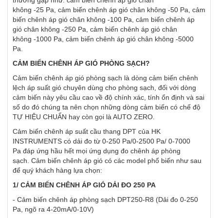
không -25 Pa, cảm biến chênh áp gió chân không -50 Pa, cảm
biến chênh áp gió chân không -100 Pa, cảm biến chênh áp
gió chân không -250 Pa, cảm biến chênh áp gió chân
không -1000 Pa, cảm biến chênh áp gió chân không -5000
Pa.
CẢM BIẾN CHÊNH ÁP GIÓ PHÒNG SẠCH?
Cảm biến chênh áp gió phòng sạch là dòng cảm biến chênh
lệch áp suất gió chuyên dùng cho phòng sạch, đối với dòng
cảm biến này yêu cầu cao về độ chính xác, tính ổn định và sai
số do đó chúng ta nên chọn những dòng cảm biến có chế độ
TỰ HIỆU CHUẨN hay còn gọi là AUTO ZERO.
Cảm biến chênh áp suất cầu thang DPT của HK
INSTRUMENTS có dải đo từ 0-250 Pa/0-2500 Pa/ 0-7000
Pa đáp ứng hầu hết mọi ứng dụng đo chênh áp phòng
sạch. Cảm biến chênh áp gió có các model phổ biến như sau
để quý khách hàng lựa chọn:
1/ CẢM BIẾN CHÊNH ÁP GIÓ DẢI ĐO 250 PA
- Cảm biến chênh áp phòng sạch DPT250-R8 (Dải đo 0-250
Pa, ngõ ra 4-20mA/0-10V)