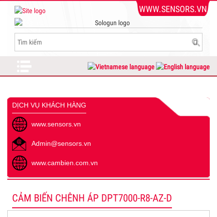
WWW.SENSORS.VN
DỊCH VỤ KHÁCH HÀNG
www.sensors.vn
Admin@sensors.vn
www.cambien.com.vn
CẢM BIẾN CHÊNH ÁP DPT7000-R8-AZ-D