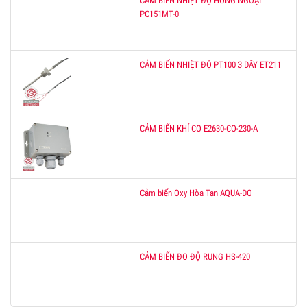
CẢM BIẾN NHIỆT ĐỘ HỒNG NGOẠI
PC151MT-0
CẢM BIẾN NHIỆT ĐỘ PT100 3 DÂY ET211
CẢM BIẾN KHÍ CO E2630-CO-230-A
Cảm biến Oxy Hòa Tan AQUA-DO
CẢM BIẾN ĐO ĐỘ RUNG HS-420