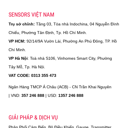
SENSORS VIỆT NAM
Trụ sở chính:
Tầng 03, Tòa nhà Indochina, 04 Nguyễn Đình
Chiểu, Phường Tân Định, Tp. Hồ Chí Minh.
VP HCM:
92/14/9A Vườn Lài, Phường An Phú Đông, TP. Hồ
Chí Minh.
VP Hà Nội
: Toà nhà S106, Vinhomes Smart City, Phường
Tây Mỗ, Tp. Hà Nội.
VAT CODE: 0313 355 473
Ngân Hàng TMCP Á Châu (ACB) - CN Trần Khai Nguyên
|
VND:
357 246 888
| USD:
1357 246 888
GIẢI PHÁP & DỊCH VỤ
Phân Phối Cảm Biến, Bộ Điều Khiển, Gauge, Transmitter,